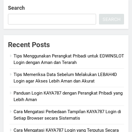
Search
SEARCH
Recent Posts
Tips Menggunakan Perangkat Pribadi untuk EDWINSLOT
Login dengan Aman dan Terarah
Tips Memeriksa Data Sebelum Melakukan LEBAH4D
Login agar Akses Lebih Aman dan Akurat
Panduan Login KAYA787 dengan Perangkat Pribadi yang
Lebih Aman
Cara Mengatasi Perbedaan Tampilan KAYA787 Login di
Setiap Browser secara Sistematis
Cara Mengatasi KAYA787 Login yang Terputus Secara