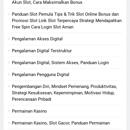
Akun Slot, Cara Maksimalkan Bonus
Panduan Slot Pemula Tips & Trik Slot Online Bonus dan
Promosi Slot Link Slot Terpercaya Strategi Mendapatkan
Free Spin Cara Login Slot Aman
Pengalaman Akses Digital
Pengalaman Digital Terstruktur
Pengalaman Digital, Sistem Akses, Panduan Login
Pengalaman Pengguna Digital
Pengembangan Diri, Mindset Pemenang, Produktivitas,
Strategi Kesuksesan, Kepemimpinan, Motivasi Hidup,
Perencanaan Pribadi
Permainan Kasino
Permainan Kasino, Slot Gacor, Panduan Permainan