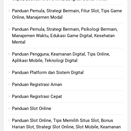
Panduan Pemula, Strategi Bermain, Fitur Slot, Tips Game
Online, Manajemen Modal
Panduan Pemula, Strategi Bermain, Psikologi Bermain,
Manajemen Waktu, Edukasi Game Digital, Kesehatan
Mental
Panduan Pengguna, Keamanan Digital, Tips Online,
Aplikasi Mobile, Teknologi Digital
Panduan Platform dan Sistem Digital
Panduan Registrasi Aman
Panduan Registrasi Cepat
Panduan Slot Online
Panduan Slot Online, Tips Memilih Situs Slot, Bonus
Harian Slot, Strategi Slot Online, Slot Mobile, Keamanan