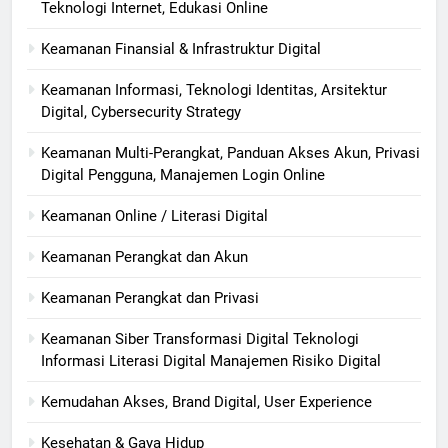
Teknologi Internet, Edukasi Online
Keamanan Finansial & Infrastruktur Digital
Keamanan Informasi, Teknologi Identitas, Arsitektur
Digital, Cybersecurity Strategy
Keamanan Multi-Perangkat, Panduan Akses Akun, Privasi
Digital Pengguna, Manajemen Login Online
Keamanan Online / Literasi Digital
Keamanan Perangkat dan Akun
Keamanan Perangkat dan Privasi
Keamanan Siber Transformasi Digital Teknologi
Informasi Literasi Digital Manajemen Risiko Digital
Kemudahan Akses, Brand Digital, User Experience
Kesehatan & Gaya Hidup