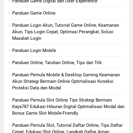
Panduan Game Digital dan User Experience
Panduan Game Online
Panduan Login Akun, Tutorial Game Online, Keamanan
Akun, Tips Login Cepat, Optimasi Perangkat, Solusi
Masalah Login
Panduan Login Mobile
Panduan Online, Taruhan Online, Tips dan Trik
Panduan Pemula Mobile & Desktop Gaming Keamanan
Akun Strategi Bermain Online Optimalisasi Koneksi
Proteksi Data dan Modal
Panduan Pemula Slot Online Tips Strategi Bermain
Kaya787 Edukasi Hiburan Digital Optimalisasi Modal dan
Bonus Game Slot Mobile-Friendly
Panduan Pemula Slot, Tutorial Daftar Online, Tips Daftar
Cepat, Edukasi Slot Online, Langkah Daftar Aman