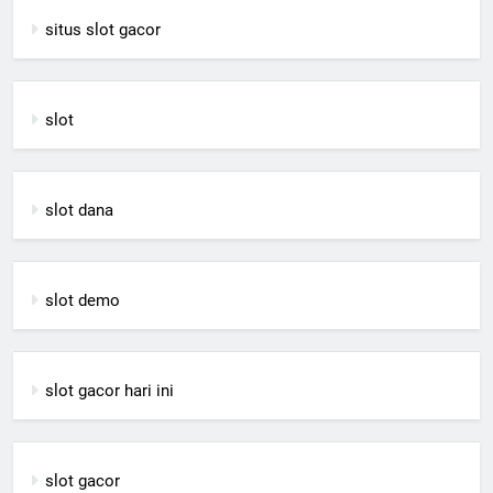
situs slot gacor
slot
slot dana
slot demo
slot gacor hari ini
slot gacor