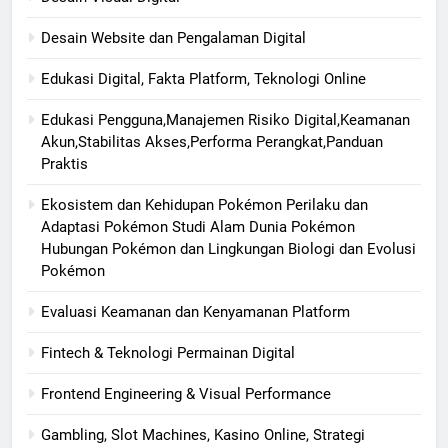
Desain Website dan Pengalaman Digital
Edukasi Digital, Fakta Platform, Teknologi Online
Edukasi Pengguna,Manajemen Risiko Digital,Keamanan
Akun,Stabilitas Akses,Performa Perangkat,Panduan
Praktis
Ekosistem dan Kehidupan Pokémon Perilaku dan
Adaptasi Pokémon Studi Alam Dunia Pokémon
Hubungan Pokémon dan Lingkungan Biologi dan Evolusi
Pokémon
Evaluasi Keamanan dan Kenyamanan Platform
Fintech & Teknologi Permainan Digital
Frontend Engineering & Visual Performance
Gambling, Slot Machines, Kasino Online, Strategi