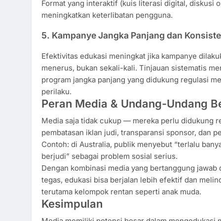
Format yang interaktif (kuis literasi digital, diskusi 
meningkatkan keterlibatan pengguna.
5. Kampanye Jangka Panjang dan Konsist
Efektivitas edukasi meningkat jika kampanye dilaku
menerus, bukan sekali-kali. Tinjauan sistematis m
program jangka panjang yang didukung regulasi 
perilaku.
Peran Media & Undang-Undang Be
Media saja tidak cukup — mereka perlu didukung re
pembatasan iklan judi, transparansi sponsor, dan 
Contoh: di Australia, publik menyebut “terlalu ban
berjudi” sebagai problem sosial serius.
Dengan kombinasi media yang bertanggung jawab d
tegas, edukasi bisa berjalan lebih efektif dan melin
terutama kelompok rentan seperti anak muda.
Kesimpulan
Media memiliki potensi besar dalam mengedukasi 