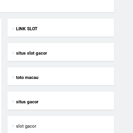
LINK SLOT
situs slot gacor
toto macau
situs gacor
slot gacor