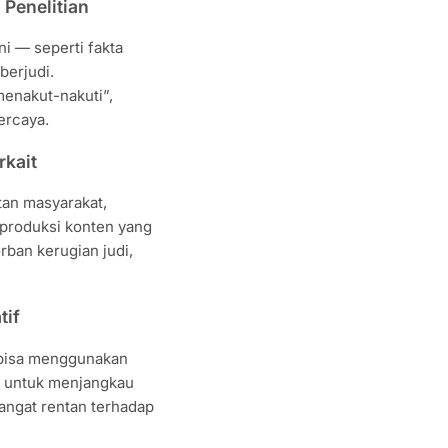
 Penelitian
ni — seperti fakta
berjudi.
menakut-nakuti”,
ercaya.
rkait
an masyarakat,
emproduksi konten yang
ban kerugian judi,
tif
a bisa menggunakan
al untuk menjangkau
angat rentan terhadap