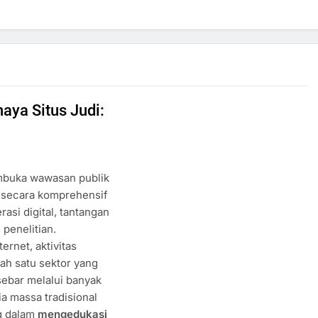
ya Situs Judi:
mbuka wawasan publik
as secara komprehensif
asi digital, tantangan
 penelitian.
rnet, aktivitas
ah satu sektor yang
sebar melalui banyak
ia massa tradisional
g dalam
mengedukasi