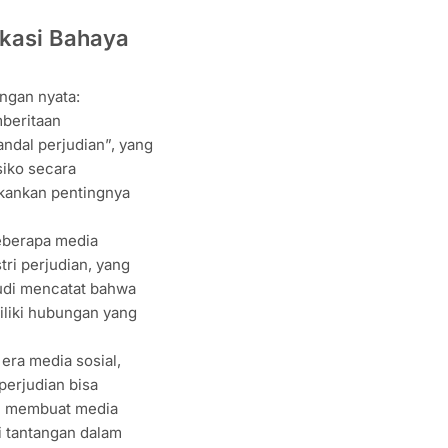
kasi Bahaya
ngan nyata:
mberitaan
ndal perjudian”, yang
siko secara
ankan pentingnya
eberapa media
ri perjudian, yang
udi mencatat bahwa
iliki hubungan yang
i era media sosial,
perjudian bisa
Ini membuat media
i tantangan dalam