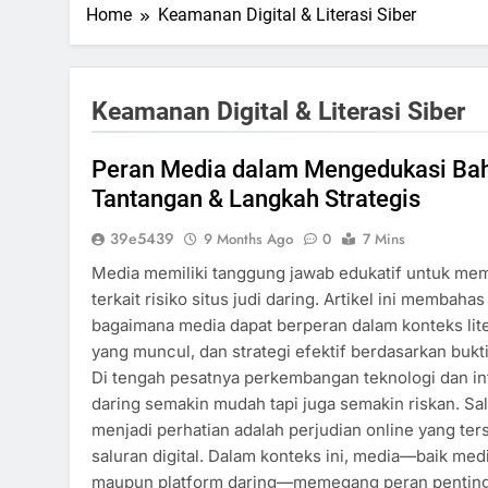
Home
Keamanan Digital & Literasi Siber
Keamanan Digital & Literasi Siber
Peran Media dalam Mengedukasi Baha
Tantangan & Langkah Strategis
39e5439
9 Months Ago
0
7 Mins
Media memiliki tanggung jawab edukatif untuk me
terkait risiko situs judi daring. Artikel ini membah
bagaimana media dapat berperan dalam konteks liter
yang muncul, dan strategi efektif berdasarkan bukti
Di tengah pesatnya perkembangan teknologi dan inte
daring semakin mudah tapi juga semakin riskan. Sal
menjadi perhatian adalah perjudian online yang ter
saluran digital. Dalam konteks ini, media—baik med
maupun platform daring—memegang peran pentin