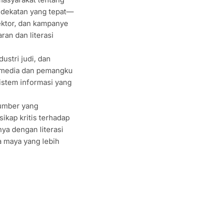
ndekatan yang tepat—
 sektor, dan kampanye
an dan literasi
ustri judi, dan
, media dan pemangku
istem informasi yang
sumber yang
kap kritis terhadap
ya dengan literasi
a maya yang lebih