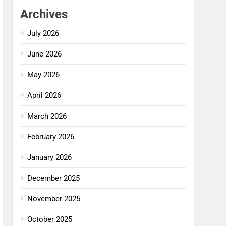
Archives
July 2026
June 2026
May 2026
April 2026
March 2026
February 2026
January 2026
December 2025
November 2025
October 2025