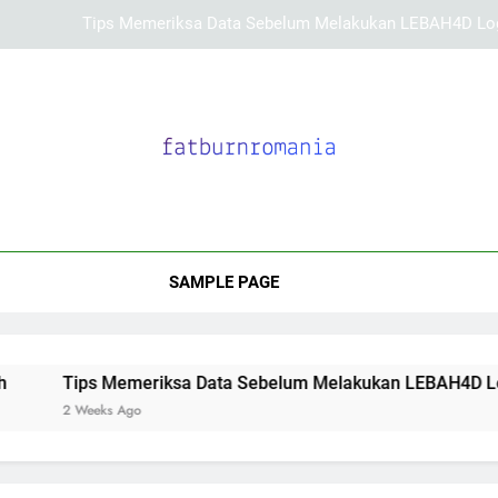
Tips Memeriksa Data Sebelum Melakukan LEBAH4D Log
Panduan Login KAYA787 deng
Cara Mengatasi Perbedaan Tampilan KAYA787 Login
Tips Menggunakan Perangkat Pribadi untuk EDWI
 Burn Romania
Tips Memeriksa Data Sebelum Melakukan LEBAH4D Log
rogram Penurunan Berat Badan Yang Efektif Di Fat Burn Roma
Panduan Login KAYA787 deng
SAMPLE PAGE
Cara Mengatasi Perbedaan Tampilan KAYA787 Login
 Memeriksa Data Sebelum Melakukan LEBAH4D Login agar Ak
ks Ago