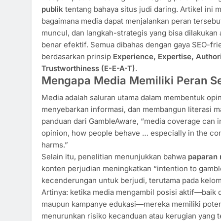
publik
tentang bahaya situs judi daring. Artikel ini
bagaimana media dapat menjalankan peran tersebut
muncul, dan langkah-strategis yang bisa dilakukan 
benar efektif. Semua dibahas dengan gaya SEO-fri
berdasarkan prinsip
Experience, Expertise, Author
Trustworthiness (E-E-A-T)
.
Mengapa Media Memiliki Peran Se
Media adalah saluran utama dalam membentuk opini
menyebarkan informasi, dan membangun literasi m
panduan dari GambleAware, “media coverage can i
opinion, how people behave … especially in the co
harms.”
Selain itu, penelitian menunjukkan bahwa
paparan
konten perjudian meningkatkan “intention to gambl
kecenderungan untuk berjudi, terutama pada kelo
Artinya: ketika media mengambil posisi aktif—baik
maupun kampanye edukasi—mereka memiliki poten
menurunkan risiko kecanduan atau kerugian yang t