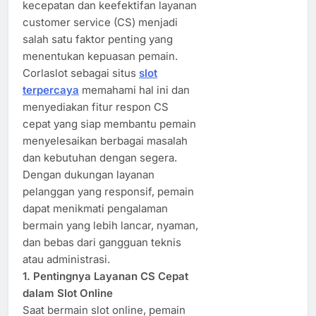
kecepatan dan keefektifan layanan
customer service (CS) menjadi
salah satu faktor penting yang
menentukan kepuasan pemain.
Corlaslot sebagai situs
slot
terpercaya
memahami hal ini dan
menyediakan fitur respon CS
cepat yang siap membantu pemain
menyelesaikan berbagai masalah
dan kebutuhan dengan segera.
Dengan dukungan layanan
pelanggan yang responsif, pemain
dapat menikmati pengalaman
bermain yang lebih lancar, nyaman,
dan bebas dari gangguan teknis
atau administrasi.
1. Pentingnya Layanan CS Cepat
dalam Slot Online
Saat bermain slot online, pemain