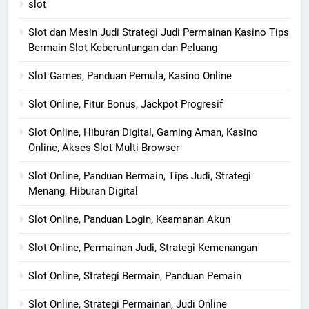
slot
Slot dan Mesin Judi Strategi Judi Permainan Kasino Tips
Bermain Slot Keberuntungan dan Peluang
Slot Games, Panduan Pemula, Kasino Online
Slot Online, Fitur Bonus, Jackpot Progresif
Slot Online, Hiburan Digital, Gaming Aman, Kasino
Online, Akses Slot Multi-Browser
Slot Online, Panduan Bermain, Tips Judi, Strategi
Menang, Hiburan Digital
Slot Online, Panduan Login, Keamanan Akun
Slot Online, Permainan Judi, Strategi Kemenangan
Slot Online, Strategi Bermain, Panduan Pemain
Slot Online, Strategi Permainan, Judi Online