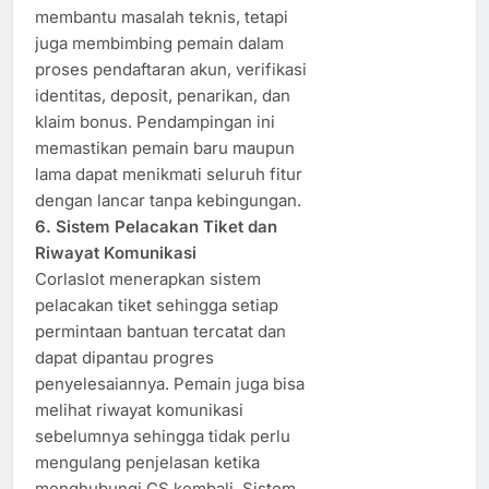
membantu masalah teknis, tetapi
juga membimbing pemain dalam
proses pendaftaran akun, verifikasi
identitas, deposit, penarikan, dan
klaim bonus. Pendampingan ini
memastikan pemain baru maupun
lama dapat menikmati seluruh fitur
dengan lancar tanpa kebingungan.
6. Sistem Pelacakan Tiket dan
Riwayat Komunikasi
Corlaslot menerapkan sistem
pelacakan tiket sehingga setiap
permintaan bantuan tercatat dan
dapat dipantau progres
penyelesaiannya. Pemain juga bisa
melihat riwayat komunikasi
sebelumnya sehingga tidak perlu
mengulang penjelasan ketika
menghubungi CS kembali. Sistem