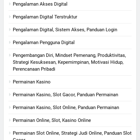
Pengalaman Akses Digital
Pengalaman Digital Terstruktur
Pengalaman Digital, Sistem Akses, Panduan Login
Pengalaman Pengguna Digital
Pengembangan Diri, Mindset Pemenang, Produktivitas,
Strategi Kesuksesan, Kepemimpinan, Motivasi Hidup,
Perencanaan Pribadi
Permainan Kasino
Permainan Kasino, Slot Gacor, Panduan Permainan
Permainan Kasino, Slot Online, Panduan Permainan
Permainan Online, Slot, Kasino Online
Permainan Slot Online, Strategi Judi Online, Panduan Slot