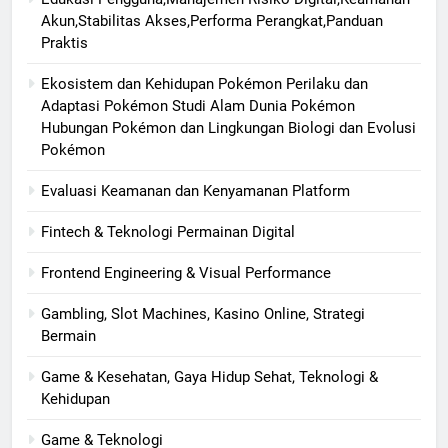
Akun,Stabilitas Akses,Performa Perangkat,Panduan
Praktis
Ekosistem dan Kehidupan Pokémon Perilaku dan
Adaptasi Pokémon Studi Alam Dunia Pokémon
Hubungan Pokémon dan Lingkungan Biologi dan Evolusi
Pokémon
Evaluasi Keamanan dan Kenyamanan Platform
Fintech & Teknologi Permainan Digital
Frontend Engineering & Visual Performance
Gambling, Slot Machines, Kasino Online, Strategi
Bermain
Game & Kesehatan, Gaya Hidup Sehat, Teknologi &
Kehidupan
Game & Teknologi