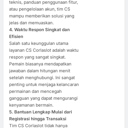
teknis, panduan penggunaan fitur,
atau pengelolaan akun, tim CS
mampu memberikan solusi yang
jelas dan memuaskan.
4. Waktu Respon Singkat dan
Efisien
Salah satu keunggulan utama
layanan CS Corlaslot adalah waktu
respon yang sangat singkat.
Pemain biasanya mendapatkan
jawaban dalam hitungan menit
setelah menghubungi. Ini sangat
penting untuk menjaga kelancaran
permainan dan mencegah
gangguan yang dapat mengurangi
kenyamanan bermain.
5. Bantuan Lengkap Mulai dari
Registrasi hingga Transaksi
Tim CS Corlaslot tidak hanya