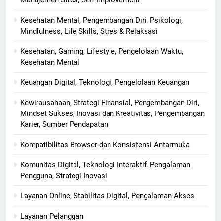
Manajemen Stres, Self-Improvement
Kesehatan Mental, Pengembangan Diri, Psikologi,
Mindfulness, Life Skills, Stres & Relaksasi
Kesehatan, Gaming, Lifestyle, Pengelolaan Waktu,
Kesehatan Mental
Keuangan Digital, Teknologi, Pengelolaan Keuangan
Kewirausahaan, Strategi Finansial, Pengembangan Diri,
Mindset Sukses, Inovasi dan Kreativitas, Pengembangan
Karier, Sumber Pendapatan
Kompatibilitas Browser dan Konsistensi Antarmuka
Komunitas Digital, Teknologi Interaktif, Pengalaman
Pengguna, Strategi Inovasi
Layanan Online, Stabilitas Digital, Pengalaman Akses
Layanan Pelanggan