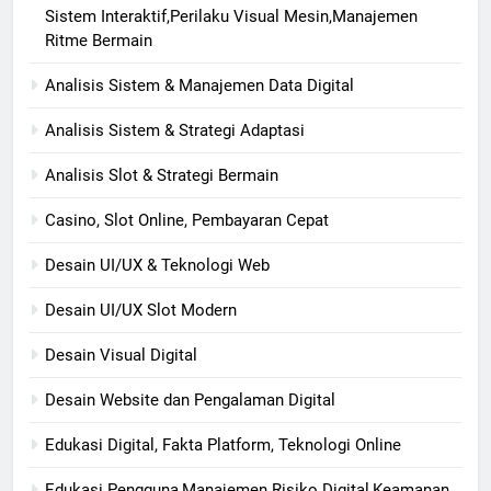
Sistem Interaktif,Perilaku Visual Mesin,Manajemen
Ritme Bermain
Analisis Sistem & Manajemen Data Digital
Analisis Sistem & Strategi Adaptasi
Analisis Slot & Strategi Bermain
Casino, Slot Online, Pembayaran Cepat
Desain UI/UX & Teknologi Web
Desain UI/UX Slot Modern
Desain Visual Digital
Desain Website dan Pengalaman Digital
Edukasi Digital, Fakta Platform, Teknologi Online
Edukasi Pengguna,Manajemen Risiko Digital,Keamanan