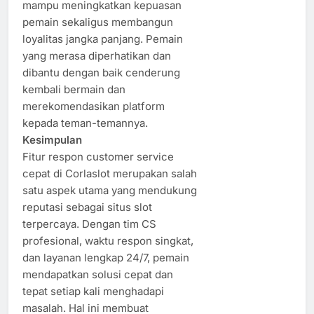
mampu meningkatkan kepuasan
pemain sekaligus membangun
loyalitas jangka panjang. Pemain
yang merasa diperhatikan dan
dibantu dengan baik cenderung
kembali bermain dan
merekomendasikan platform
kepada teman-temannya.
Kesimpulan
Fitur respon customer service
cepat di Corlaslot merupakan salah
satu aspek utama yang mendukung
reputasi sebagai situs slot
terpercaya. Dengan tim CS
profesional, waktu respon singkat,
dan layanan lengkap 24/7, pemain
mendapatkan solusi cepat dan
tepat setiap kali menghadapi
masalah. Hal ini membuat