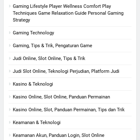
Gaming Lifestyle Player Wellness Comfort Play
Techniques Game Relaxation Guide Personal Gaming
Strategy
Gaming Technology
Gaming, Tips & Trik, Pengaturan Game
Judi Online, Slot Online, Tips & Trik
Judi Slot Online, Teknologi Perjudian, Platform Judi
Kasino & Teknologi
Kasino Online, Slot Online, Panduan Permainan
Kasino Online, Slot, Panduan Permainan, Tips dan Trik
Keamanan & Teknologi
Keamanan Akun, Panduan Login, Slot Online