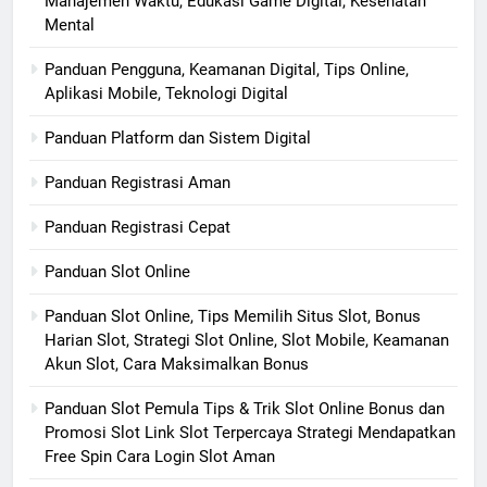
Manajemen Waktu, Edukasi Game Digital, Kesehatan
Mental
Panduan Pengguna, Keamanan Digital, Tips Online,
Aplikasi Mobile, Teknologi Digital
Panduan Platform dan Sistem Digital
Panduan Registrasi Aman
Panduan Registrasi Cepat
Panduan Slot Online
Panduan Slot Online, Tips Memilih Situs Slot, Bonus
Harian Slot, Strategi Slot Online, Slot Mobile, Keamanan
Akun Slot, Cara Maksimalkan Bonus
Panduan Slot Pemula Tips & Trik Slot Online Bonus dan
Promosi Slot Link Slot Terpercaya Strategi Mendapatkan
Free Spin Cara Login Slot Aman