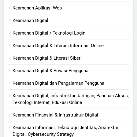
Keamanan Aplikasi Web
Keamanan Digital
Keamanan Digital / Teknologi Login
Keamanan Digital & Literasi Informasi Online
Keamanan Digital & Literasi Siber
Keamanan Digital & Privasi Pengguna
Keamanan Digital dan Pengalaman Pengguna
Keamanan Digital, Infrastruktur Jaringan, Panduan Akses,
Teknologi Internet, Edukasi Online
Keamanan Finansial & Infrastruktur Digital
Keamanan Informasi, Teknologi Identitas, Arsitektur
Digital, Cybersecurity Strategy