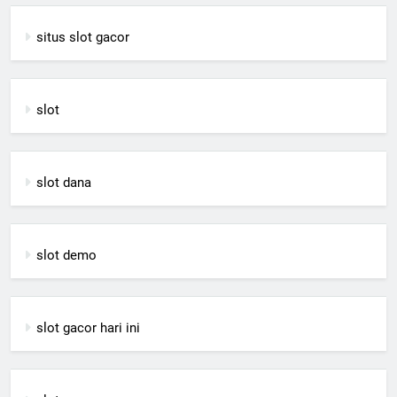
situs slot gacor
slot
slot dana
slot demo
slot gacor hari ini