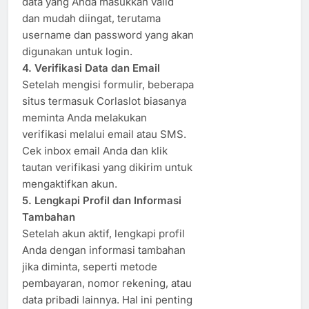
data yang Anda masukkan valid
dan mudah diingat, terutama
username dan password yang akan
digunakan untuk login.
4. Verifikasi Data dan Email
Setelah mengisi formulir, beberapa
situs termasuk Corlaslot biasanya
meminta Anda melakukan
verifikasi melalui email atau SMS.
Cek inbox email Anda dan klik
tautan verifikasi yang dikirim untuk
mengaktifkan akun.
5. Lengkapi Profil dan Informasi
Tambahan
Setelah akun aktif, lengkapi profil
Anda dengan informasi tambahan
jika diminta, seperti metode
pembayaran, nomor rekening, atau
data pribadi lainnya. Hal ini penting