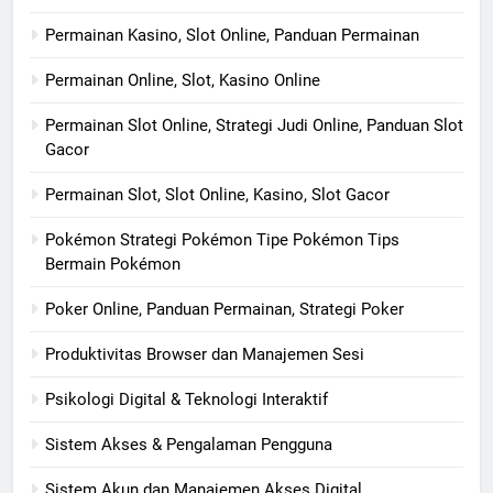
Permainan Kasino, Slot Online, Panduan Permainan
Permainan Online, Slot, Kasino Online
Permainan Slot Online, Strategi Judi Online, Panduan Slot
Gacor
Permainan Slot, Slot Online, Kasino, Slot Gacor
Pokémon Strategi Pokémon Tipe Pokémon Tips
Bermain Pokémon
Poker Online, Panduan Permainan, Strategi Poker
Produktivitas Browser dan Manajemen Sesi
Psikologi Digital & Teknologi Interaktif
Sistem Akses & Pengalaman Pengguna
Sistem Akun dan Manajemen Akses Digital