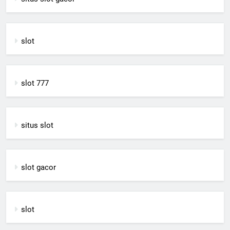
slot
slot 777
situs slot
slot gacor
slot