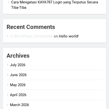
Cara Mengatasi KAYA787 Login yang Terputus Secara
Tiba-Tiba
Recent Comments
A WordPress Commenter
on
Hello world!
Archives
July 2026
June 2026
May 2026
April 2026
March 2026