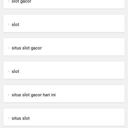
slot gacor
slot
situs slot gacor
slot
situs slot gacor hari ini
situs slot