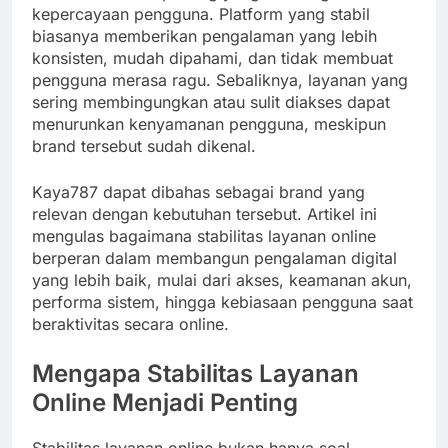
kepercayaan pengguna. Platform yang stabil
biasanya memberikan pengalaman yang lebih
konsisten, mudah dipahami, dan tidak membuat
pengguna merasa ragu. Sebaliknya, layanan yang
sering membingungkan atau sulit diakses dapat
menurunkan kenyamanan pengguna, meskipun
brand tersebut sudah dikenal.
Kaya787 dapat dibahas sebagai brand yang
relevan dengan kebutuhan tersebut. Artikel ini
mengulas bagaimana stabilitas layanan online
berperan dalam membangun pengalaman digital
yang lebih baik, mulai dari akses, keamanan akun,
performa sistem, hingga kebiasaan pengguna saat
beraktivitas secara online.
Mengapa Stabilitas Layanan
Online Menjadi Penting
Stabilitas layanan online bukan hanya soal