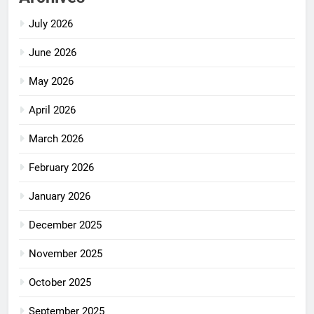
July 2026
June 2026
May 2026
April 2026
March 2026
February 2026
January 2026
December 2025
November 2025
October 2025
September 2025