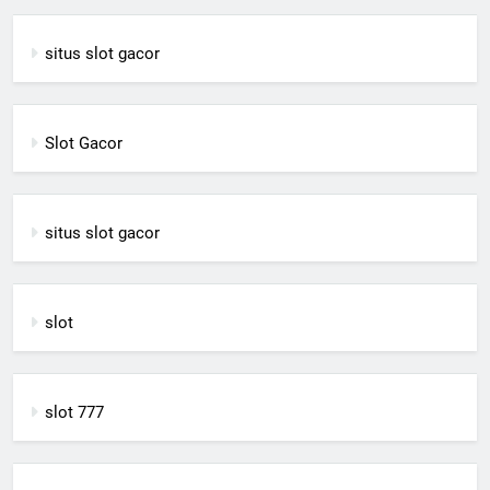
situs slot gacor
Slot Gacor
situs slot gacor
slot
slot 777