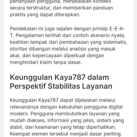
pertanyaan pengguna, menjelaskan konteks
secara terstruktur, dan memberikan panduan
praktis yang dapat diterapkan.
Pendekatan ini juga sejalan dengan prinsip E-E-A-
T. Pengalaman terlihat dari contoh skenario nyata,
keahlian tampak dari pembahasan yang sistematis,
otoritas dibangun melalui analisis yang masuk
akal, dan kepercayaan diperkuat dengan
menghindari klaim tanpa dasar.
Keunggulan Kaya787 dalam
Perspektif Stabilitas Layanan
Keunggulan Kaya787 dapat dijelaskan melalui
relevansinya dengan kebutuhan pengguna digital
modern. Pengguna membutuhkan layanan yang
mudah diakses, informasi yang jelas, sistem yang
stabil, dan keamanan yang tetap diperhatikan.
Keempat elemen tersebut menjadi dasar penting