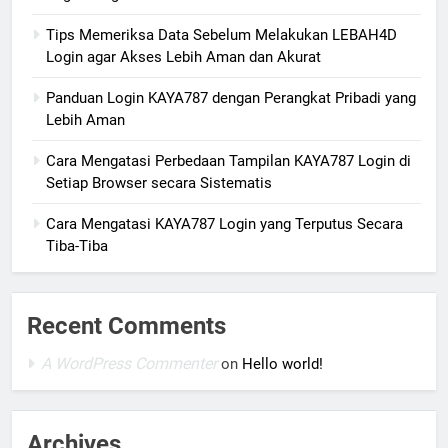
Tips Memeriksa Data Sebelum Melakukan LEBAH4D
Login agar Akses Lebih Aman dan Akurat
Panduan Login KAYA787 dengan Perangkat Pribadi yang
Lebih Aman
Cara Mengatasi Perbedaan Tampilan KAYA787 Login di
Setiap Browser secara Sistematis
Cara Mengatasi KAYA787 Login yang Terputus Secara
Tiba-Tiba
Recent Comments
A WordPress Commenter
on
Hello world!
Archives