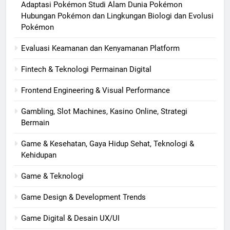
Adaptasi Pokémon Studi Alam Dunia Pokémon
Hubungan Pokémon dan Lingkungan Biologi dan Evolusi
Pokémon
Evaluasi Keamanan dan Kenyamanan Platform
Fintech & Teknologi Permainan Digital
Frontend Engineering & Visual Performance
Gambling, Slot Machines, Kasino Online, Strategi
Bermain
Game & Kesehatan, Gaya Hidup Sehat, Teknologi &
Kehidupan
Game & Teknologi
Game Design & Development Trends
Game Digital & Desain UX/UI