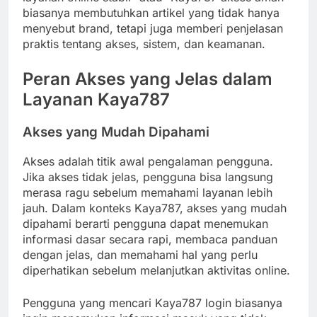
biasanya membutuhkan artikel yang tidak hanya
menyebut brand, tetapi juga memberi penjelasan
praktis tentang akses, sistem, dan keamanan.
Peran Akses yang Jelas dalam
Layanan Kaya787
Akses yang Mudah Dipahami
Akses adalah titik awal pengalaman pengguna.
Jika akses tidak jelas, pengguna bisa langsung
merasa ragu sebelum memahami layanan lebih
jauh. Dalam konteks Kaya787, akses yang mudah
dipahami berarti pengguna dapat menemukan
informasi dasar secara rapi, membaca panduan
dengan jelas, dan memahami hal yang perlu
diperhatikan sebelum melanjutkan aktivitas online.
Pengguna yang mencari Kaya787 login biasanya