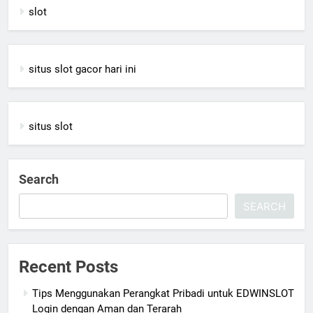
slot
situs slot gacor hari ini
situs slot
Search
SEARCH
Recent Posts
Tips Menggunakan Perangkat Pribadi untuk EDWINSLOT
Login dengan Aman dan Terarah