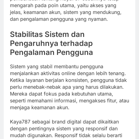
mengarah pada poin utama, yaitu akses yang
jelas, keamanan akun, sistem yang mendukung,
dan pengalaman pengguna yang nyaman.
Stabilitas Sistem dan
Pengaruhnya terhadap
Pengalaman Pengguna
Sistem yang stabil membantu pengguna
menjalankan aktivitas online dengan lebih tenang.
Ketika layanan berjalan konsisten, pengguna tidak
perlu menebak-nebak apa yang harus dilakukan.
Mereka dapat fokus pada kebutuhan utama,
seperti memahami informasi, mengakses fitur, atau
menjaga keamanan akun.
Kaya787 sebagai brand digital dapat dikaitkan
dengan pentingnya sistem yang responsif dan
mudah digunakan. Responsif tidak selalu berarti