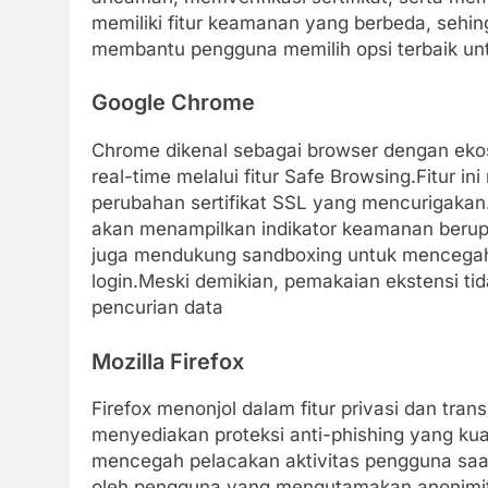
memiliki fitur keamanan yang berbeda, sehi
membantu pengguna memilih opsi terbaik un
Google Chrome
Chrome dikenal sebagai browser dengan ek
real-time melalui fitur Safe Browsing.Fitur i
perubahan sertifikat SSL yang mencurigaka
akan menampilkan indikator keamanan berupa
juga mendukung sandboxing untuk mencegah 
login.Meski demikian, pemakaian ekstensi tid
pencurian data
Mozilla Firefox
Firefox menonjol dalam fitur privasi dan tra
menyediakan proteksi anti-phishing yang kua
mencegah pelacakan aktivitas pengguna saa
oleh pengguna yang mengutamakan anonimi