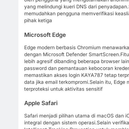
yang melindungi kueri DNS dari penyadapan.Se
memudahkan pengguna memverifikasi keaslian
pihak ketiga
Microsoft Edge
Edge modern berbasis Chromium menawarkan
dengan Microsoft Defender SmartScreen.Fitur
lebih agresif dibanding beberapa browser la
password dan pemantauan kebocoran kredens
memastikan akses login KAYA787 tetap terpr
data jika email terkompromi.Selain itu, Edge
terproteksi untuk aktivitas sensitif
Apple Safari
Safari menjadi pilihan utama di macOS dan 
integral dengan sistem operasi.Selain verifika