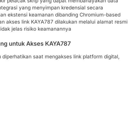
lokir pelacak skrip yang dapat membahayakan data
integrasi yang menyimpan kredensial secara
tasan ekstensi keamanan dibanding Chromium-based
n akses link KAYA787 dilakukan melalui alamat resmi
idak jelas risiko keamanannya
ing untuk Akses KAYA787
u diperhatikan saat mengakses link platform digital,