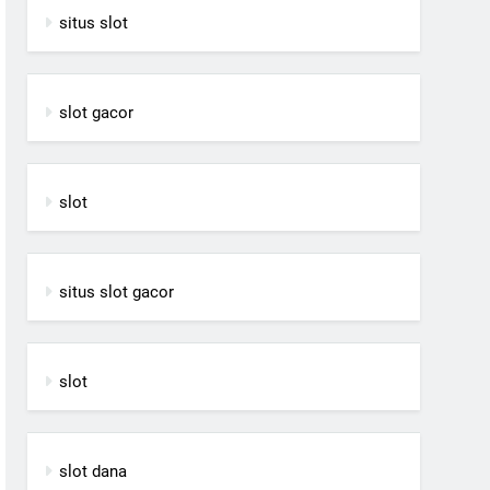
situs slot
slot gacor
slot
situs slot gacor
slot
slot dana