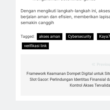
Dengan mengikuti langkah-langkah ini, akse
berjalan aman dan efisien, memberikan lapis
semakin canggih
Tagged:
akses aman
Cybersecurity
Kaya
verifikasi link
Previou
Post
navigation
Framework Keamanan Dompet Digital untuk Sit
Slot Gacor: Perlindungan Identitas Finansial d
Kontrol Akses Tervalida