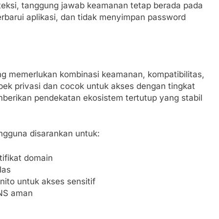
oteksi, tanggung jawab keamanan tetap berada pada
rbarui aplikasi, dan tidak menyimpan password
g memerlukan kombinasi keamanan, kompatibilitas,
pek privasi dan cocok untuk akses dengan tingkat
mberikan pendekatan ekosistem tertutup yang stabil
gguna disarankan untuk:
ifikat domain
las
to untuk akses sensitif
DNS aman