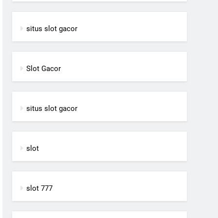
situs slot gacor
Slot Gacor
situs slot gacor
slot
slot 777