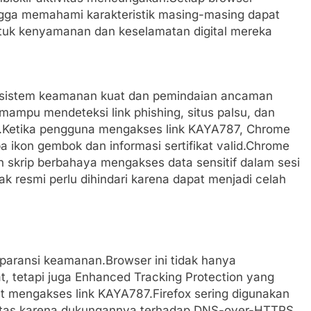
ngga memahami karakteristik masing-masing dapat
tuk kenyamanan dan keselamatan digital mereka
osistem keamanan kuat dan pemindaian ancaman
ni mampu mendeteksi link phishing, situs palsu, dan
n.Ketika pengguna mengakses link KAYA787, Chrome
 ikon gembok dan informasi sertifikat valid.Chrome
skrip berbahaya mengakses data sensitif dalam sesi
ak resmi perlu dihindari karena dapat menjadi celah
nsparansi keamanan.Browser ini tidak hanya
t, tetapi juga Enhanced Tracking Protection yang
t mengakses link KAYA787.Firefox sering digunakan
tas karena dukungannya terhadap DNS-over-HTTPS