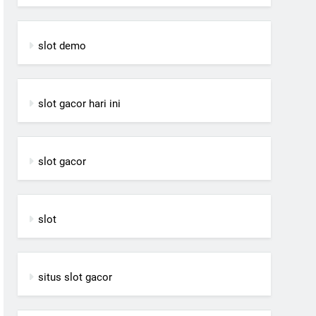
slot demo
slot gacor hari ini
slot gacor
slot
situs slot gacor