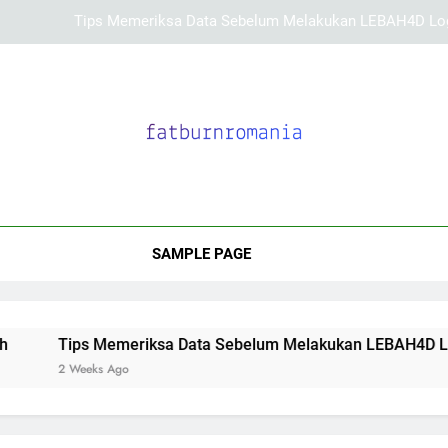
Tips Memeriksa Data Sebelum Melakukan LEBAH4D Log
Panduan Login KAYA787 deng
Cara Mengatasi Perbedaan Tampilan KAYA787 Login
Tips Menggunakan Perangkat Pribadi untuk EDWI
 Burn Romania
Tips Memeriksa Data Sebelum Melakukan LEBAH4D Log
rogram Penurunan Berat Badan Yang Efektif Di Fat Burn Roma
Panduan Login KAYA787 deng
SAMPLE PAGE
Cara Mengatasi Perbedaan Tampilan KAYA787 Login
 Memeriksa Data Sebelum Melakukan LEBAH4D Login agar Ak
ks Ago