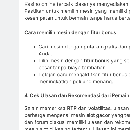
Kasino online terbaik biasanya menyediakan
Pastikan untuk memilih mesin yang memiliki
kesempatan untuk bermain tanpa harus berta
Cara memilih mesin dengan fitur bonus
:
Cari mesin dengan
putaran gratis
dan
Anda.
Pilih mesin dengan
fitur bonus
yang ser
besar tanpa biaya tambahan.
Pelajari cara mengaktifkan fitur bonu
meningkatkan peluang menang.
4.
Cek Ulasan dan Rekomendasi dari Pemain 
Selain memeriksa
RTP
dan
volatilitas
, ulasa
berharga mengenai mesin
slot gacor
yang ter
dan forum diskusi memiliki ulasan dan reko
mesin slot di kasino tertentu. Ulasan ini m