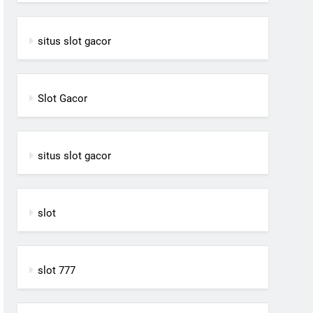
situs slot gacor
Slot Gacor
situs slot gacor
slot
slot 777