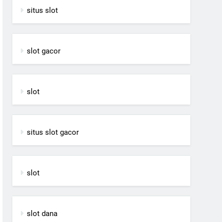
situs slot
slot gacor
slot
situs slot gacor
slot
slot dana