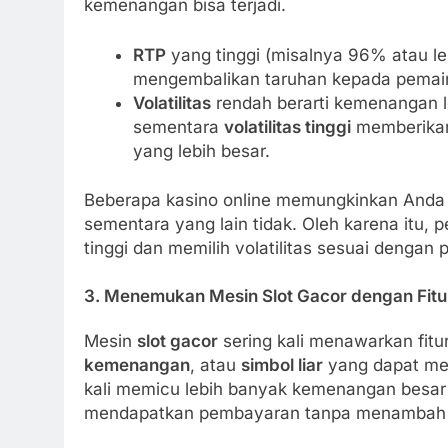
kemenangan bisa terjadi.
RTP
yang tinggi (misalnya 96% atau leb
mengembalikan taruhan kepada pemai
Volatilitas
rendah berarti kemenangan leb
sementara
volatilitas tinggi
memberikan 
yang lebih besar.
Beberapa kasino online memungkinkan Anda
sementara yang lain tidak. Oleh karena itu
tinggi dan memilih volatilitas sesuai dengan
3.
Menemukan Mesin Slot Gacor dengan Fitu
Mesin
slot gacor
sering kali menawarkan fitu
kemenangan
, atau
simbol liar
yang dapat men
kali memicu lebih banyak kemenangan besar
mendapatkan pembayaran tanpa menambah 