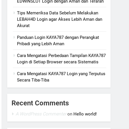
EDWINSLOT Login dengan Aman dan Terarah
Tips Memeriksa Data Sebelum Melakukan
LEBAH4D Login agar Akses Lebih Aman dan
Akurat
Panduan Login KAYA787 dengan Perangkat
Pribadi yang Lebih Aman
Cara Mengatasi Perbedaan Tampilan KAYA787
Login di Setiap Browser secara Sistematis
Cara Mengatasi KAYA787 Login yang Terputus
Secara Tiba-Tiba
Recent Comments
A WordPress Commenter
on
Hello world!