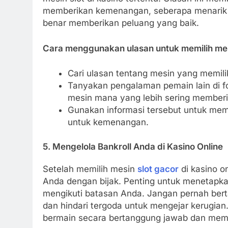
memberikan kemenangan, seberapa menarik f
benar memberikan peluang yang baik.
Cara menggunakan ulasan untuk memilih mes
Cari ulasan tentang mesin yang memili
Tanyakan pengalaman pemain lain di f
mesin mana yang lebih sering member
Gunakan informasi tersebut untuk mem
untuk kemenangan.
5.
Mengelola Bankroll Anda di Kasino Online
Setelah memilih mesin
slot gacor
di kasino o
Anda dengan bijak. Penting untuk menetapk
mengikuti batasan Anda. Jangan pernah bert
dan hindari tergoda untuk mengejar kerugian
bermain secara bertanggung jawab dan mem