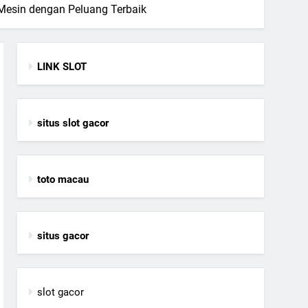
 Mesin dengan Peluang Terbaik
LINK SLOT
situs slot gacor
toto macau
situs gacor
slot gacor