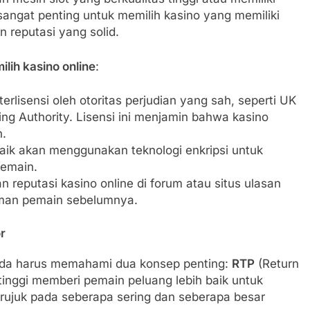
sangat penting untuk memilih kasino yang memiliki
n reputasi yang solid.
lih kasino online
:
 terlisensi oleh otoritas perjudian yang sah, seperti UK
g Authority. Lisensi ini menjamin bahwa kasino
h.
baik akan menggunakan teknologi enkripsi untuk
pemain.
an reputasi kasino online di forum atau situs ulasan
man pemain sebelumnya.
r
nda harus memahami dua konsep penting:
RTP
(Return
tinggi memberi pemain peluang lebih baik untuk
ujuk pada seberapa sering dan seberapa besar