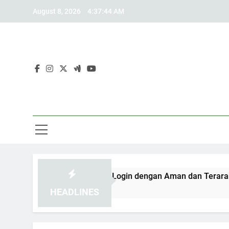
Skip
August 8, 2026
4:37:45 AM
to
content
Fat
Temukan P
untuk EDWINSLOT Login dengan Aman dan Terarah
Tips
2 Wee
HEADLINES