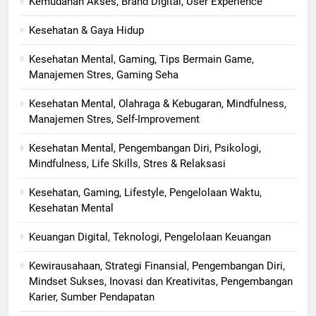
Kemudahan Akses, Brand Digital, User Experience
Kesehatan & Gaya Hidup
Kesehatan Mental, Gaming, Tips Bermain Game,
Manajemen Stres, Gaming Seha
Kesehatan Mental, Olahraga & Kebugaran, Mindfulness,
Manajemen Stres, Self-Improvement
Kesehatan Mental, Pengembangan Diri, Psikologi,
Mindfulness, Life Skills, Stres & Relaksasi
Kesehatan, Gaming, Lifestyle, Pengelolaan Waktu,
Kesehatan Mental
Keuangan Digital, Teknologi, Pengelolaan Keuangan
Kewirausahaan, Strategi Finansial, Pengembangan Diri,
Mindset Sukses, Inovasi dan Kreativitas, Pengembangan
Karier, Sumber Pendapatan