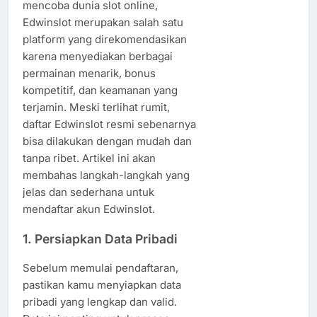
mencoba dunia slot online,
Edwinslot merupakan salah satu
platform yang direkomendasikan
karena menyediakan berbagai
permainan menarik, bonus
kompetitif, dan keamanan yang
terjamin. Meski terlihat rumit,
daftar Edwinslot resmi sebenarnya
bisa dilakukan dengan mudah dan
tanpa ribet. Artikel ini akan
membahas langkah-langkah yang
jelas dan sederhana untuk
mendaftar akun Edwinslot.
1. Persiapkan Data Pribadi
Sebelum memulai pendaftaran,
pastikan kamu menyiapkan data
pribadi yang lengkap dan valid.