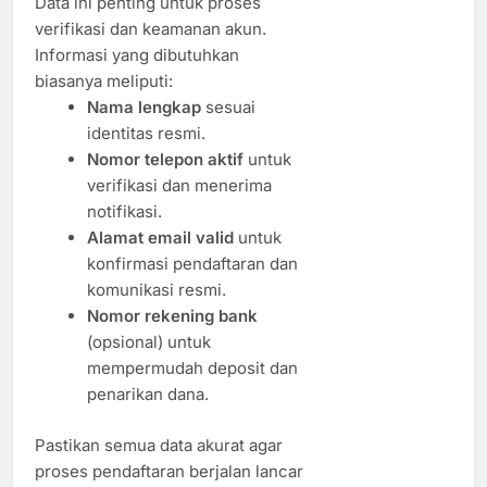
Data ini penting untuk proses
verifikasi dan keamanan akun.
Informasi yang dibutuhkan
biasanya meliputi:
Nama lengkap
sesuai
identitas resmi.
Nomor telepon aktif
untuk
verifikasi dan menerima
notifikasi.
Alamat email valid
untuk
konfirmasi pendaftaran dan
komunikasi resmi.
Nomor rekening bank
(opsional) untuk
mempermudah deposit dan
penarikan dana.
Pastikan semua data akurat agar
proses pendaftaran berjalan lancar