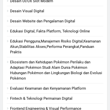
Desain UI/UX Slot Modern
Desain Visual Digital
Desain Website dan Pengalaman Digital
Edukasi Digital, Fakta Platform, Teknologi Online
Edukasi Pengguna,Manajemen Risiko Digital,Keamanan
Akun,Stabilitas Akses,Performa Perangkat,Panduan
Praktis
Ekosistem dan Kehidupan Pokémon Perilaku dan
Adaptasi Pokémon Studi Alam Dunia Pokémon
Hubungan Pokémon dan Lingkungan Biologi dan Evolusi
Pokémon
Evaluasi Keamanan dan Kenyamanan Platform
Fintech & Teknologi Permainan Digital
Frontend Engineering & Visual Performance