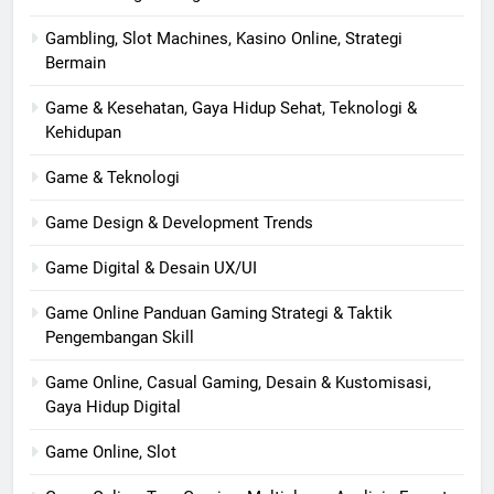
Gambling, Slot Machines, Kasino Online, Strategi
Bermain
Game & Kesehatan, Gaya Hidup Sehat, Teknologi &
Kehidupan
Game & Teknologi
Game Design & Development Trends
Game Digital & Desain UX/UI
Game Online Panduan Gaming Strategi & Taktik
Pengembangan Skill
Game Online, Casual Gaming, Desain & Kustomisasi,
Gaya Hidup Digital
Game Online, Slot