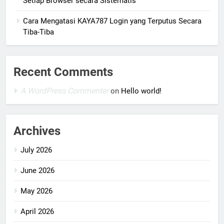
Setiap Browser secara Sistematis
Cara Mengatasi KAYA787 Login yang Terputus Secara
Tiba-Tiba
Recent Comments
A WordPress Commenter
on
Hello world!
Archives
July 2026
June 2026
May 2026
April 2026