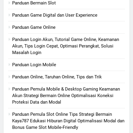
Panduan Bermain Slot
Panduan Game Digital dan User Experience
Panduan Game Online
Panduan Login Akun, Tutorial Game Online, Keamanan
Akun, Tips Login Cepat, Optimasi Perangkat, Solusi
Masalah Login
Panduan Login Mobile
Panduan Online, Taruhan Online, Tips dan Trik
Panduan Pemula Mobile & Desktop Gaming Keamanan
Akun Strategi Bermain Online Optimalisasi Koneksi
Proteksi Data dan Modal
Panduan Pemula Slot Online Tips Strategi Bermain
Kaya787 Edukasi Hiburan Digital Optimalisasi Modal dan
Bonus Game Slot Mobile-Friendly