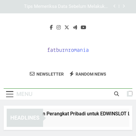
Skip
Akurat
Panduan Login KAYA787 dengan Perangkat
to
Pribadi yang Lebih Aman
content
Cara Mengatasi Perbedaan Tampilan KAYA787
Login di Setiap Browser secara Sistematis
Tips Menggunakan Perangkat Pribadi untuk
EDWINSLOT Login dengan Aman dan Terarah
Tips Memeriksa Data Sebelum Melakukan
LEBAH4D Login agar Akses Lebih Aman dan
Akurat
Panduan Login KAYA787 dengan Perangkat
Pribadi yang Lebih Aman
Fat Burn
Temukan Program Penurunan Berat Badan
Cara Mengatasi Perbedaan Tampilan KAYA787
NEWSLETTER
RANDOM NEWS
Romania
Login di Setiap Browser secara Sistematis
Yang Efektif Di Fat Burn Romania.
MENU
ps Menggunakan Perangkat Pribadi untuk EDWINSLOT Login 
HEADLINES
Weeks Ago