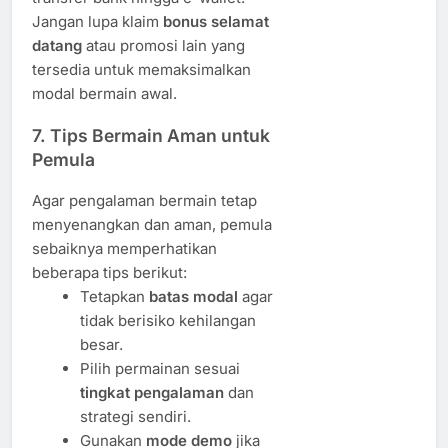
Jangan lupa klaim
bonus selamat
datang
atau promosi lain yang
tersedia untuk memaksimalkan
modal bermain awal.
7. Tips Bermain Aman untuk
Pemula
Agar pengalaman bermain tetap
menyenangkan dan aman, pemula
sebaiknya memperhatikan
beberapa tips berikut:
Tetapkan
batas modal
agar
tidak berisiko kehilangan
besar.
Pilih permainan sesuai
tingkat pengalaman
dan
strategi sendiri.
Gunakan
mode demo
jika