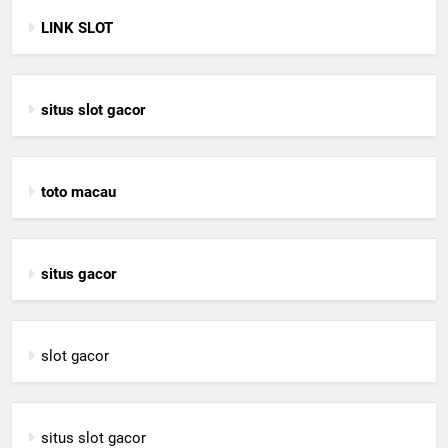
LINK SLOT
situs slot gacor
toto macau
situs gacor
slot gacor
situs slot gacor