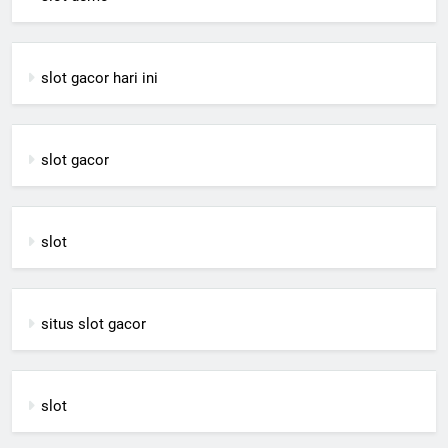
slot gacor hari ini
slot gacor
slot
situs slot gacor
slot