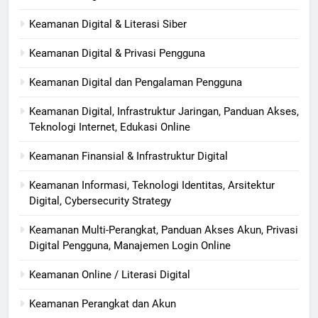
Keamanan Digital & Literasi Siber
Keamanan Digital & Privasi Pengguna
Keamanan Digital dan Pengalaman Pengguna
Keamanan Digital, Infrastruktur Jaringan, Panduan Akses,
Teknologi Internet, Edukasi Online
Keamanan Finansial & Infrastruktur Digital
Keamanan Informasi, Teknologi Identitas, Arsitektur
Digital, Cybersecurity Strategy
Keamanan Multi-Perangkat, Panduan Akses Akun, Privasi
Digital Pengguna, Manajemen Login Online
Keamanan Online / Literasi Digital
Keamanan Perangkat dan Akun