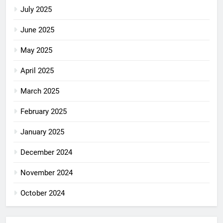
July 2025
June 2025
May 2025
April 2025
March 2025
February 2025
January 2025
December 2024
November 2024
October 2024