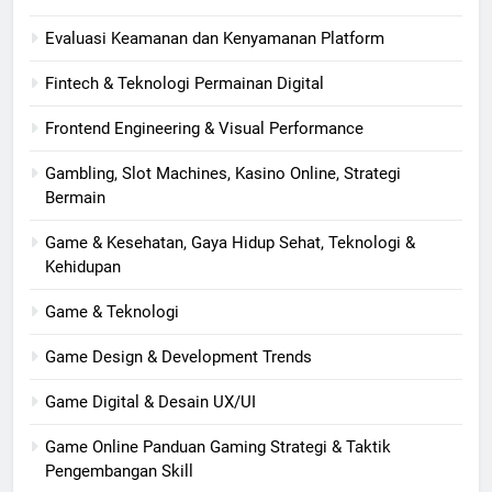
Evaluasi Keamanan dan Kenyamanan Platform
Fintech & Teknologi Permainan Digital
Frontend Engineering & Visual Performance
Gambling, Slot Machines, Kasino Online, Strategi
Bermain
Game & Kesehatan, Gaya Hidup Sehat, Teknologi &
Kehidupan
Game & Teknologi
Game Design & Development Trends
Game Digital & Desain UX/UI
Game Online Panduan Gaming Strategi & Taktik
Pengembangan Skill