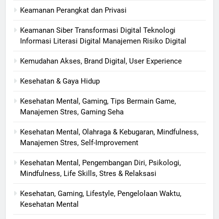
Keamanan Perangkat dan Privasi
Keamanan Siber Transformasi Digital Teknologi
Informasi Literasi Digital Manajemen Risiko Digital
Kemudahan Akses, Brand Digital, User Experience
Kesehatan & Gaya Hidup
Kesehatan Mental, Gaming, Tips Bermain Game,
Manajemen Stres, Gaming Seha
Kesehatan Mental, Olahraga & Kebugaran, Mindfulness,
Manajemen Stres, Self-Improvement
Kesehatan Mental, Pengembangan Diri, Psikologi,
Mindfulness, Life Skills, Stres & Relaksasi
Kesehatan, Gaming, Lifestyle, Pengelolaan Waktu,
Kesehatan Mental