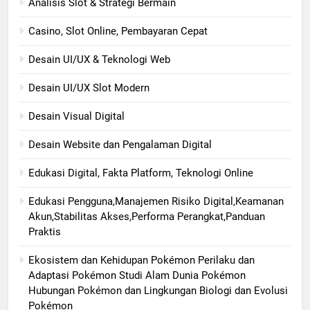
Analisis Slot & Strategi Bermain
Casino, Slot Online, Pembayaran Cepat
Desain UI/UX & Teknologi Web
Desain UI/UX Slot Modern
Desain Visual Digital
Desain Website dan Pengalaman Digital
Edukasi Digital, Fakta Platform, Teknologi Online
Edukasi Pengguna,Manajemen Risiko Digital,Keamanan
Akun,Stabilitas Akses,Performa Perangkat,Panduan
Praktis
Ekosistem dan Kehidupan Pokémon Perilaku dan
Adaptasi Pokémon Studi Alam Dunia Pokémon
Hubungan Pokémon dan Lingkungan Biologi dan Evolusi
Pokémon