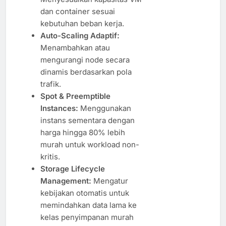
dan container sesuai
kebutuhan beban kerja.
Auto-Scaling Adaptif:
Menambahkan atau
mengurangi node secara
dinamis berdasarkan pola
trafik.
Spot & Preemptible
Instances:
Menggunakan
instans sementara dengan
harga hingga 80% lebih
murah untuk workload non-
kritis.
Storage Lifecycle
Management:
Mengatur
kebijakan otomatis untuk
memindahkan data lama ke
kelas penyimpanan murah