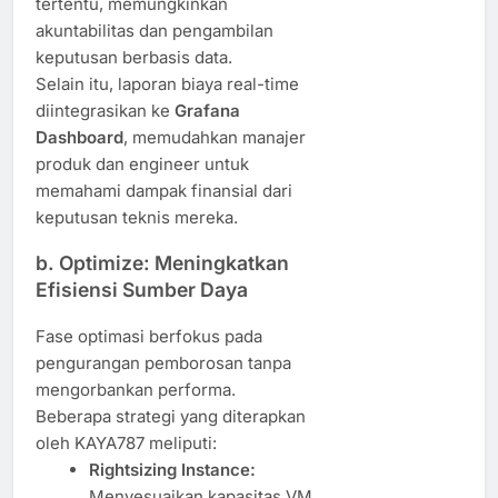
tertentu, memungkinkan
akuntabilitas dan pengambilan
keputusan berbasis data.
Selain itu, laporan biaya real-time
diintegrasikan ke
Grafana
Dashboard
, memudahkan manajer
produk dan engineer untuk
memahami dampak finansial dari
keputusan teknis mereka.
b. Optimize: Meningkatkan
Efisiensi Sumber Daya
Fase optimasi berfokus pada
pengurangan pemborosan tanpa
mengorbankan performa.
Beberapa strategi yang diterapkan
oleh KAYA787 meliputi:
Rightsizing Instance:
Menyesuaikan kapasitas VM