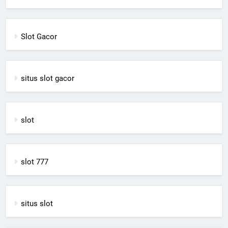
Slot Gacor
situs slot gacor
slot
slot 777
situs slot