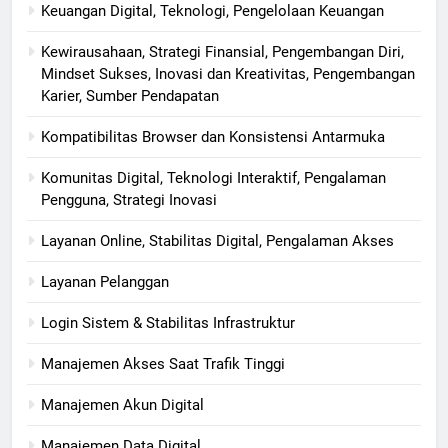
Keuangan Digital, Teknologi, Pengelolaan Keuangan
Kewirausahaan, Strategi Finansial, Pengembangan Diri,
Mindset Sukses, Inovasi dan Kreativitas, Pengembangan
Karier, Sumber Pendapatan
Kompatibilitas Browser dan Konsistensi Antarmuka
Komunitas Digital, Teknologi Interaktif, Pengalaman
Pengguna, Strategi Inovasi
Layanan Online, Stabilitas Digital, Pengalaman Akses
Layanan Pelanggan
Login Sistem & Stabilitas Infrastruktur
Manajemen Akses Saat Trafik Tinggi
Manajemen Akun Digital
Manajemen Data Digital