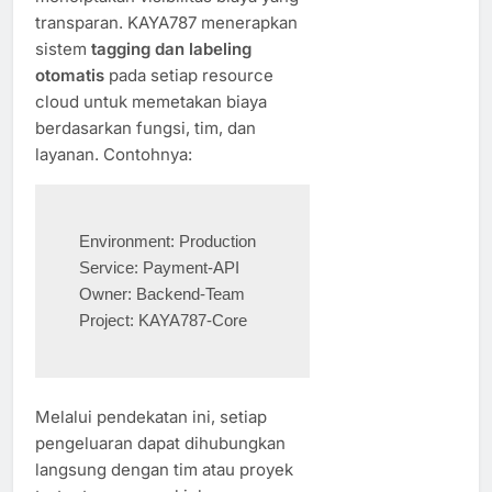
transparan. KAYA787 menerapkan
sistem
tagging dan labeling
otomatis
pada setiap resource
cloud untuk memetakan biaya
berdasarkan fungsi, tim, dan
layanan. Contohnya:
Environment: Production  

Service: Payment-API  

Owner: Backend-Team  

Melalui pendekatan ini, setiap
pengeluaran dapat dihubungkan
langsung dengan tim atau proyek