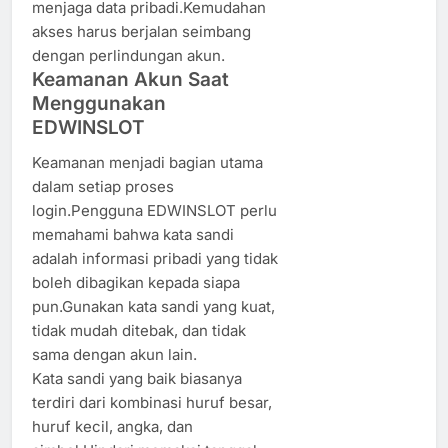
menjaga data pribadi.Kemudahan
akses harus berjalan seimbang
dengan perlindungan akun.
Keamanan Akun Saat
Menggunakan
EDWINSLOT
Keamanan menjadi bagian utama
dalam setiap proses
login.Pengguna EDWINSLOT perlu
memahami bahwa kata sandi
adalah informasi pribadi yang tidak
boleh dibagikan kepada siapa
pun.Gunakan kata sandi yang kuat,
tidak mudah ditebak, dan tidak
sama dengan akun lain.
Kata sandi yang baik biasanya
terdiri dari kombinasi huruf besar,
huruf kecil, angka, dan