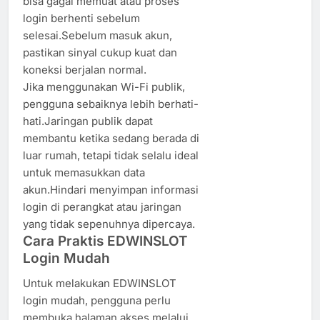
bisa gagal memuat atau proses
login berhenti sebelum
selesai.Sebelum masuk akun,
pastikan sinyal cukup kuat dan
koneksi berjalan normal.
Jika menggunakan Wi-Fi publik,
pengguna sebaiknya lebih berhati-
hati.Jaringan publik dapat
membantu ketika sedang berada di
luar rumah, tetapi tidak selalu ideal
untuk memasukkan data
akun.Hindari menyimpan informasi
login di perangkat atau jaringan
yang tidak sepenuhnya dipercaya.
Cara Praktis EDWINSLOT
Login Mudah
Untuk melakukan EDWINSLOT
login mudah, pengguna perlu
membuka halaman akses melalui