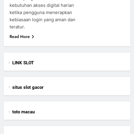
kebutuhan akses digital harian
ketika pengguna menerapkan
kebiasaan login yang aman dan
teratur.
Read More
LINK SLOT
situs slot gacor
toto macau