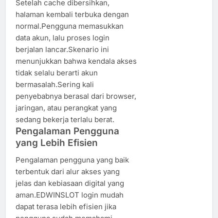
Setelah cache dibersihkan,
halaman kembali terbuka dengan
normal.Pengguna memasukkan
data akun, lalu proses login
berjalan lancar.Skenario ini
menunjukkan bahwa kendala akses
tidak selalu berarti akun
bermasalah.Sering kali
penyebabnya berasal dari browser,
jaringan, atau perangkat yang
sedang bekerja terlalu berat.
Pengalaman Pengguna
yang Lebih Efisien
Pengalaman pengguna yang baik
terbentuk dari alur akses yang
jelas dan kebiasaan digital yang
aman.EDWINSLOT login mudah
dapat terasa lebih efisien jika