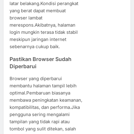
latar belakang.Kondisi perangkat
yang berat dapat membuat
browser lambat
merespons.Akibatnya, halaman
login mungkin terasa tidak stabil
meskipun jaringan internet
sebenarnya cukup baik.
Pastikan Browser Sudah
Diperbarui
Browser yang diperbarui
membantu halaman tampil lebih
optimal.Pembaruan biasanya
membawa peningkatan keamanan,
kompatibilitas, dan performa.Jika
pengguna sering mengalami
tampilan yang tidak rapi atau
tombol yang sulit ditekan, salah