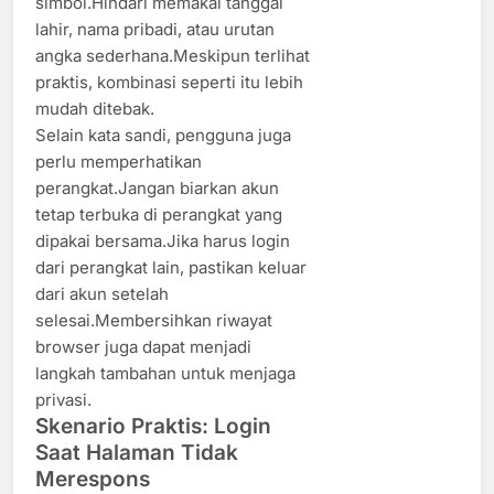
simbol.Hindari memakai tanggal
lahir, nama pribadi, atau urutan
angka sederhana.Meskipun terlihat
praktis, kombinasi seperti itu lebih
mudah ditebak.
Selain kata sandi, pengguna juga
perlu memperhatikan
perangkat.Jangan biarkan akun
tetap terbuka di perangkat yang
dipakai bersama.Jika harus login
dari perangkat lain, pastikan keluar
dari akun setelah
selesai.Membersihkan riwayat
browser juga dapat menjadi
langkah tambahan untuk menjaga
privasi.
Skenario Praktis: Login
Saat Halaman Tidak
Merespons