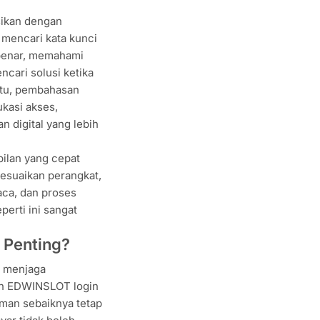
sikan dengan
mencari kata kunci
 benar, memahami
ncari solusi ketika
itu, pembahasan
kasi akses,
 digital yang lebih
pilan yang cepat
yesuaikan perangkat,
aca, dan proses
perti ini sangat
 Penting?
m menjaga
an EDWINSLOT login
laman sebaiknya tetap