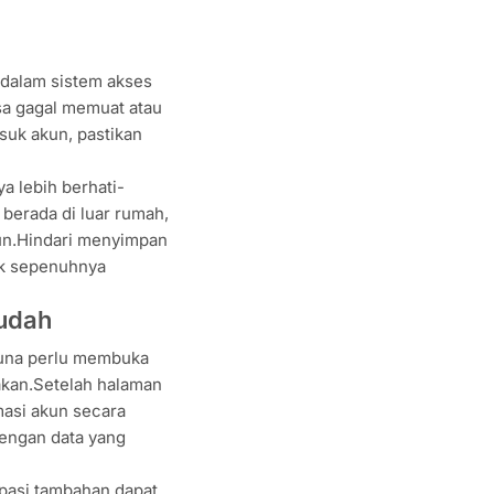
g dalam sistem akses
isa gagal memuat atau
suk akun, pastikan
a lebih berhati-
 berada di luar rumah,
kun.Hindari menyimpan
dak sepenuhnya
udah
una perlu membuka
akan.Setelah halaman
masi akun secara
dengan data yang
 spasi tambahan dapat