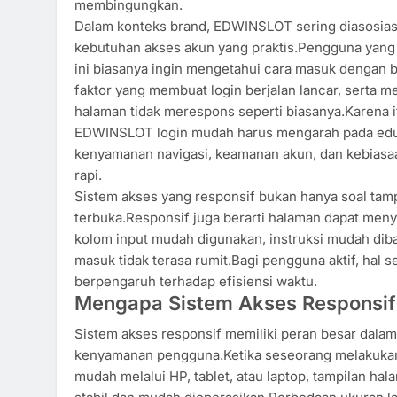
membingungkan.
Dalam konteks brand, EDWINSLOT sering diasosia
kebutuhan akses akun yang praktis.Pengguna yang 
ini biasanya ingin mengetahui cara masuk dengan
faktor yang membuat login berjalan lancar, serta me
halaman tidak merespons seperti biasanya.Karena 
EDWINSLOT login mudah harus mengarah pada edu
kenyamanan navigasi, keamanan akun, dan kebiasaan
rapi.
Sistem akses yang responsif bukan hanya soal tam
terbuka.Responsif juga berarti halaman dapat men
kolom input mudah digunakan, instruksi mudah dib
masuk tidak terasa rumit.Bagi pengguna aktif, hal se
berpengaruh terhadap efisiensi waktu.
Mengapa Sistem Akses Responsif
Sistem akses responsif memiliki peran besar dala
kenyamanan pengguna.Ketika seseorang melakuk
mudah melalui HP, tablet, atau laptop, tampilan ha