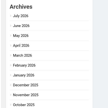
Archives
July 2026
June 2026
May 2026
April 2026
March 2026
February 2026
January 2026
December 2025
November 2025
October 2025