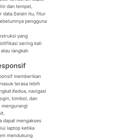
lin dan tempel,
data.Selain itu, fitur
ka sebelumnya pengguna
nstruksi yang
otifikasi sering kali
 atau langkah
esponsif
ponsif memberikan
masuk terasa lebih
gkat.Kedua, navigasi
ogin, tombol, dan
at mengurangi
it.
una dapat mengakses
ui laptop ketika
stem mendukung