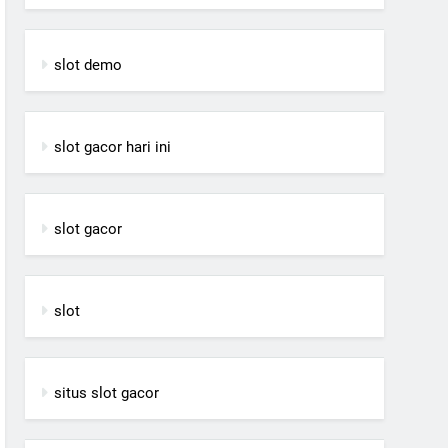
slot demo
slot gacor hari ini
slot gacor
slot
situs slot gacor