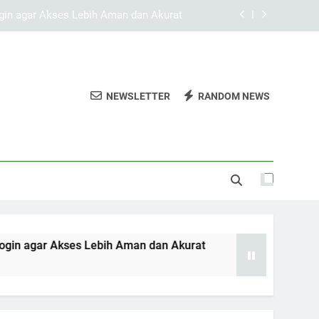
in agar Akses Lebih Aman dan Akurat
an Perangkat Pribadi yang Lebih Aman
 di Setiap Browser secara Sistematis
NEWSLETTER
RANDOM NEWS
NSLOT Login dengan Aman dan Terarah
in agar Akses Lebih Aman dan Akurat
nia.
an Perangkat Pribadi yang Lebih Aman
 di Setiap Browser secara Sistematis
es Lebih Aman dan Akurat
Panduan Login KAYA787 den
2 Weeks Ago