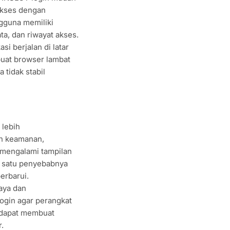
akses dengan
ngguna memiliki
a, dan riwayat akses.
si berjalan di latar
buat browser lambat
 tidak stabil
 lebih
n keamanan,
 mengalami tampilan
ah satu penyebabnya
erbarui.
aya dan
login agar perangkat
i dapat membuat
.