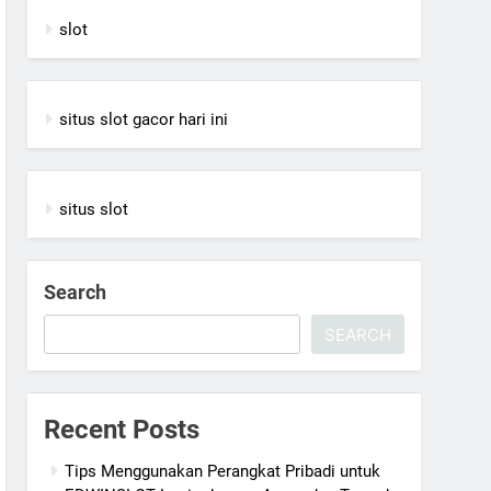
slot
situs slot gacor hari ini
situs slot
Search
SEARCH
Recent Posts
Tips Menggunakan Perangkat Pribadi untuk