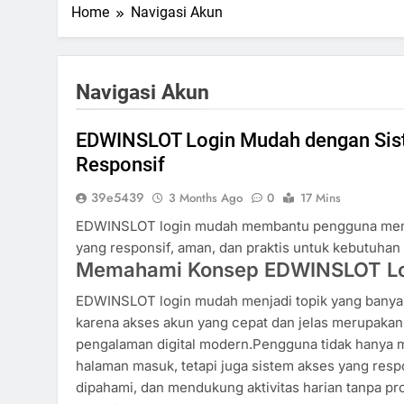
Home
Navigasi Akun
Navigasi Akun
EDWINSLOT Login Mudah dengan Sis
Responsif
39e5439
3 Months Ago
0
17 Mins
EDWINSLOT login mudah membantu pengguna mem
yang responsif, aman, dan praktis untuk kebutuhan d
Memahami Konsep EDWINSLOT L
EDWINSLOT login mudah menjadi topik yang banya
karena akses akun yang cepat dan jelas merupakan 
pengalaman digital modern.Pengguna tidak hanya
halaman masuk, tetapi juga sistem akses yang resp
dipahami, dan mendukung aktivitas harian tanpa pr