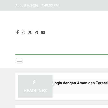
Skip
August 6, 2026
7:48:04 PM
to
content
Fat
Temukan P
untuk EDWINSLOT Login dengan Aman dan Terarah
Tips
2 Week
HEADLINES