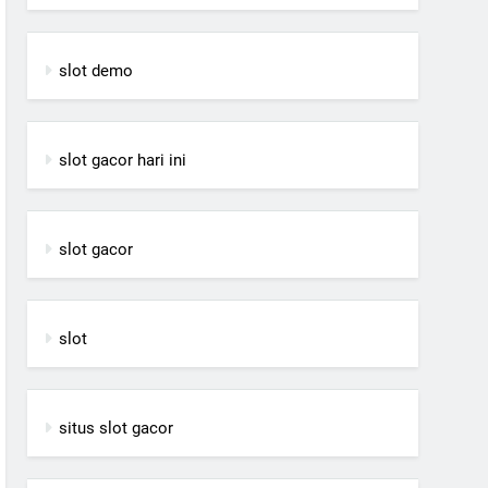
slot demo
slot gacor hari ini
slot gacor
slot
situs slot gacor