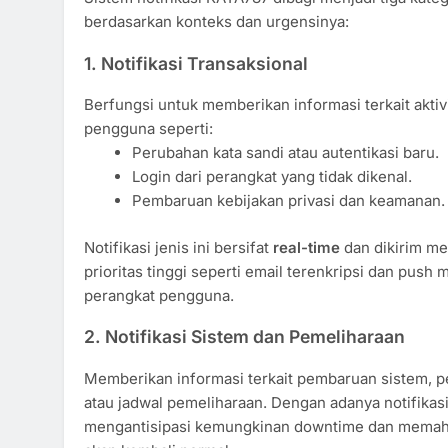
berdasarkan konteks dan urgensinya:
1.
Notifikasi Transaksional
Berfungsi untuk memberikan informasi terkait aktiv
pengguna seperti:
Perubahan kata sandi atau autentikasi baru.
Login dari perangkat yang tidak dikenal.
Pembaruan kebijakan privasi dan keamanan.
Notifikasi jenis ini bersifat
real-time
dan dikirim me
prioritas tinggi seperti email terenkripsi dan pus
perangkat pengguna.
2.
Notifikasi Sistem dan Pemeliharaan
Memberikan informasi terkait pembaruan sistem, p
atau jadwal pemeliharaan. Dengan adanya notifikasi
mengantisipasi kemungkinan downtime dan memah