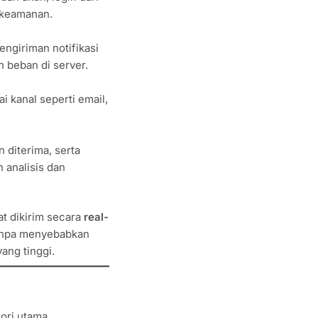
 keamanan.
ngiriman notifikasi
n beban di server.
 kanal seperti email,
 diterima, serta
 analisis dan
at dikirim secara
real-
anpa menyebabkan
ang tinggi.
gori utama