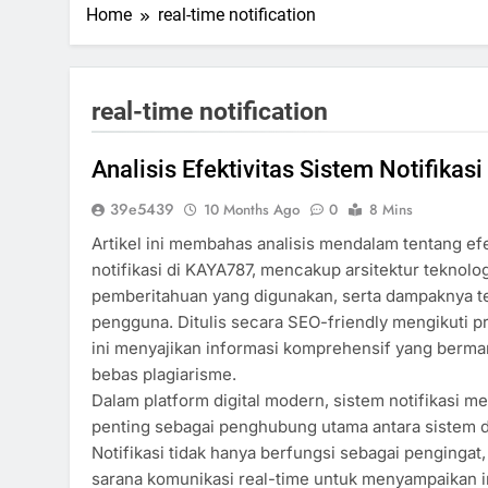
Home
real-time notification
real-time notification
Analisis Efektivitas Sistem Notifikas
39e5439
10 Months Ago
0
8 Mins
Artikel ini membahas analisis mendalam tentang efe
notifikasi di KAYA787, mencakup arsitektur teknolog
pemberitahuan yang digunakan, serta dampaknya 
pengguna. Ditulis secara SEO-friendly mengikuti pri
ini menyajikan informasi komprehensif yang berman
bebas plagiarisme.
Dalam platform digital modern, sistem notifikasi 
penting sebagai penghubung utama antara sistem 
Notifikasi tidak hanya berfungsi sebagai pengingat,
sarana komunikasi real-time untuk menyampaikan i