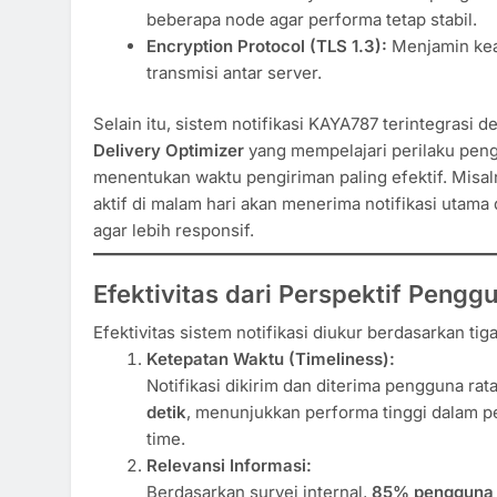
beberapa node agar performa tetap stabil.
Encryption Protocol (TLS 1.3):
Menjamin kea
transmisi antar server.
Selain itu, sistem notifikasi KAYA787 terintegrasi 
Delivery Optimizer
yang mempelajari perilaku pen
menentukan waktu pengiriman paling efektif. Misa
aktif di malam hari akan menerima notifikasi utama 
agar lebih responsif.
Efektivitas dari Perspektif Pengg
Efektivitas sistem notifikasi diukur berdasarkan tig
Ketepatan Waktu (Timeliness):
Notifikasi dikirim dan diterima pengguna ra
detik
, menunjukkan performa tinggi dalam p
time.
Relevansi Informasi:
Berdasarkan survei internal,
85% pengguna