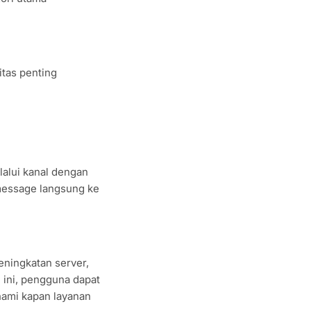
itas penting
lalui kanal dengan
h message langsung ke
eningkatan server,
 ini, pengguna dapat
ami kapan layanan