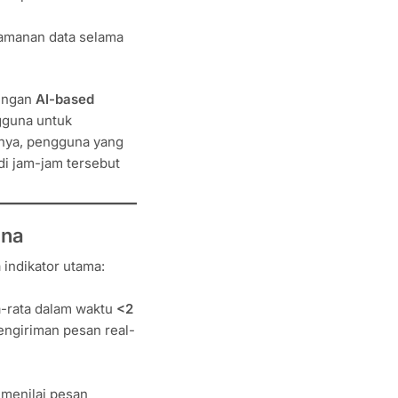
manan data selama
dengan
AI-based
gguna untuk
lnya, pengguna yang
di jam-jam tersebut
una
a indikator utama:
ta-rata dalam waktu
<2
engiriman pesan real-
menilai pesan