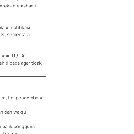
 mereka memahami
alui notifikasi,
3%
, sementara
dengan
UI/UX
h dibaca agar tidak
sien, tim pengembang
an dan waktu
balik pengguna
i konten.