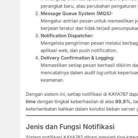
perangkat baru, atau perubahan pengaturan
Message Queue System (MQS):
Mengatur antrian pesan untuk memastikan pe
berjalan teratur dan tidak terjadi penumpuka
Notification Dispatcher:
Mengelola pengiriman pesan melalui berbagai
aplikasi web, dan push notification.
Delivery Confirmation & Logging:
Memastikan setiap pesan berhasil dikirim dan
mencatatnya dalam
audit log
untuk keperluan
keamanan.
Dengan sistem ini, setiap notifikasi di KAYA787 dap
time
dengan tingkat keberhasilan di atas
99,8%
, t
keterlambatan bahkan dalam kondisi beban server y
Jenis dan Fungsi Notifikasi
Sistem notifikasi KAYA787 dibagi menjadi tiga kate