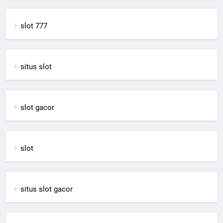
slot 777
situs slot
slot gacor
slot
situs slot gacor