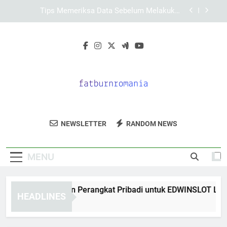
Skip
Akurat
Panduan Login KAYA787 dengan Perangkat
to
Pribadi yang Lebih Aman
content
Cara Mengatasi Perbedaan Tampilan KAYA787
Login di Setiap Browser secara Sistematis
Tips Menggunakan Perangkat Pribadi untuk
EDWINSLOT Login dengan Aman dan Terarah
Tips Memeriksa Data Sebelum Melakukan
LEBAH4D Login agar Akses Lebih Aman dan
Akurat
Panduan Login KAYA787 dengan Perangkat
Pribadi yang Lebih Aman
Fat Burn
Temukan Program Penurunan Berat Badan
Cara Mengatasi Perbedaan Tampilan KAYA787
NEWSLETTER
RANDOM NEWS
Romania
Login di Setiap Browser secara Sistematis
Yang Efektif Di Fat Burn Romania.
MENU
ps Menggunakan Perangkat Pribadi untuk EDWINSLOT Login 
HEADLINES
eeks Ago