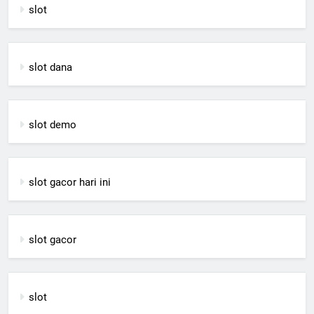
slot
slot dana
slot demo
slot gacor hari ini
slot gacor
slot