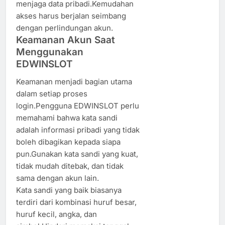
menjaga data pribadi.Kemudahan
akses harus berjalan seimbang
dengan perlindungan akun.
Keamanan Akun Saat
Menggunakan
EDWINSLOT
Keamanan menjadi bagian utama
dalam setiap proses
login.Pengguna EDWINSLOT perlu
memahami bahwa kata sandi
adalah informasi pribadi yang tidak
boleh dibagikan kepada siapa
pun.Gunakan kata sandi yang kuat,
tidak mudah ditebak, dan tidak
sama dengan akun lain.
Kata sandi yang baik biasanya
terdiri dari kombinasi huruf besar,
huruf kecil, angka, dan