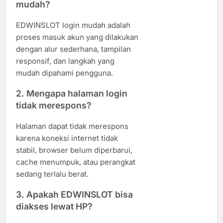
mudah?
EDWINSLOT login mudah adalah
proses masuk akun yang dilakukan
dengan alur sederhana, tampilan
responsif, dan langkah yang
mudah dipahami pengguna.
2. Mengapa halaman login
tidak merespons?
Halaman dapat tidak merespons
karena koneksi internet tidak
stabil, browser belum diperbarui,
cache menumpuk, atau perangkat
sedang terlalu berat.
3. Apakah EDWINSLOT bisa
diakses lewat HP?