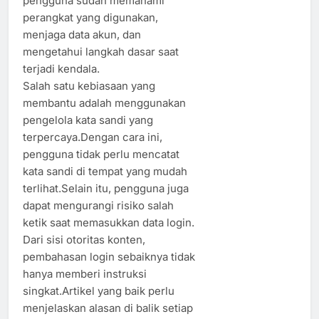
pengguna sudah memahami
perangkat yang digunakan,
menjaga data akun, dan
mengetahui langkah dasar saat
terjadi kendala.
Salah satu kebiasaan yang
membantu adalah menggunakan
pengelola kata sandi yang
terpercaya.Dengan cara ini,
pengguna tidak perlu mencatat
kata sandi di tempat yang mudah
terlihat.Selain itu, pengguna juga
dapat mengurangi risiko salah
ketik saat memasukkan data login.
Dari sisi otoritas konten,
pembahasan login sebaiknya tidak
hanya memberi instruksi
singkat.Artikel yang baik perlu
menjelaskan alasan di balik setiap