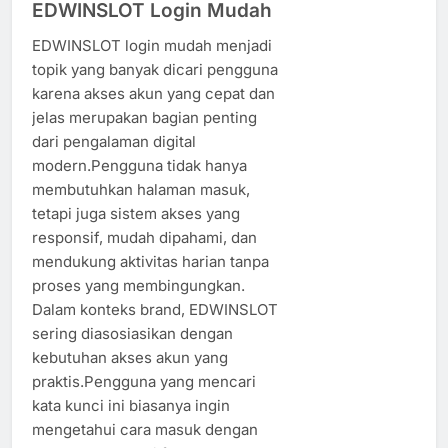
EDWINSLOT Login Mudah
EDWINSLOT login mudah menjadi
topik yang banyak dicari pengguna
karena akses akun yang cepat dan
jelas merupakan bagian penting
dari pengalaman digital
modern.Pengguna tidak hanya
membutuhkan halaman masuk,
tetapi juga sistem akses yang
responsif, mudah dipahami, dan
mendukung aktivitas harian tanpa
proses yang membingungkan.
Dalam konteks brand, EDWINSLOT
sering diasosiasikan dengan
kebutuhan akses akun yang
praktis.Pengguna yang mencari
kata kunci ini biasanya ingin
mengetahui cara masuk dengan