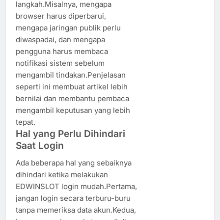
langkah.Misalnya, mengapa
browser harus diperbarui,
mengapa jaringan publik perlu
diwaspadai, dan mengapa
pengguna harus membaca
notifikasi sistem sebelum
mengambil tindakan.Penjelasan
seperti ini membuat artikel lebih
bernilai dan membantu pembaca
mengambil keputusan yang lebih
tepat.
Hal yang Perlu Dihindari
Saat Login
Ada beberapa hal yang sebaiknya
dihindari ketika melakukan
EDWINSLOT login mudah.Pertama,
jangan login secara terburu-buru
tanpa memeriksa data akun.Kedua,