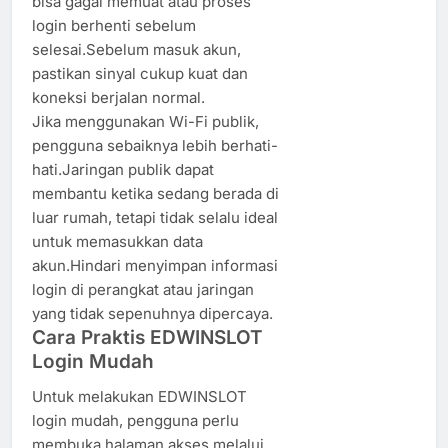
bisa gagal memuat atau proses
login berhenti sebelum
selesai.Sebelum masuk akun,
pastikan sinyal cukup kuat dan
koneksi berjalan normal.
Jika menggunakan Wi-Fi publik,
pengguna sebaiknya lebih berhati-
hati.Jaringan publik dapat
membantu ketika sedang berada di
luar rumah, tetapi tidak selalu ideal
untuk memasukkan data
akun.Hindari menyimpan informasi
login di perangkat atau jaringan
yang tidak sepenuhnya dipercaya.
Cara Praktis EDWINSLOT
Login Mudah
Untuk melakukan EDWINSLOT
login mudah, pengguna perlu
membuka halaman akses melalui