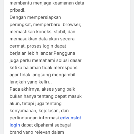
membantu menjaga keamanan data
pribadi.
Dengan mempersiapkan
perangkat, memperbarui browser,
memastikan koneksi stabil, dan
memasukkan data akun secara
cermat, proses login dapat
berjalan lebih lancar.Pengguna
juga perlu memahami solusi dasar
ketika halaman tidak merespons
agar tidak langsung mengambil
langkah yang keliru.
Pada akhirnya, akses yang baik
bukan hanya tentang cepat masuk
akun, tetapi juga tentang
kenyamanan, kejelasan, dan
perlindungan informasi.
edwinslot
login
dapat dipahami sebagai
brand yang relevan dalam