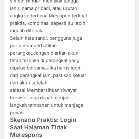
simbol.Hindari memakai tanggal
lahir, nama pribadi, atau urutan
angka sederhana.Meskipun terlihat
praktis, kombinasi seperti itu lebih
mudah ditebak.
Selain kata sandi, pengguna juga
perlu memperhatikan
perangkat.Jangan biarkan akun
tetap terbuka di perangkat yang
dipakai bersama.Jika harus login
dari perangkat lain, pastikan keluar
dari akun setelah
selesai.Membersihkan riwayat
browser juga dapat menjadi
langkah tambahan untuk menjaga
privasi.
Skenario Praktis: Login
Saat Halaman Tidak
Merespons