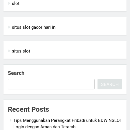
slot
situs slot gacor hari ini
situs slot
Search
SEARCH
Recent Posts
Tips Menggunakan Perangkat Pribadi untuk EDWINSLOT
Login dengan Aman dan Terarah