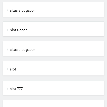
situs slot gacor
Slot Gacor
situs slot gacor
slot
slot 777