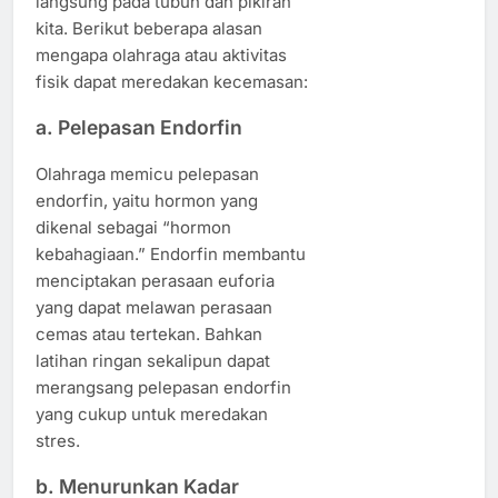
langsung pada tubuh dan pikiran
kita. Berikut beberapa alasan
mengapa olahraga atau aktivitas
fisik dapat meredakan kecemasan:
a. Pelepasan Endorfin
Olahraga memicu pelepasan
endorfin, yaitu hormon yang
dikenal sebagai “hormon
kebahagiaan.” Endorfin membantu
menciptakan perasaan euforia
yang dapat melawan perasaan
cemas atau tertekan. Bahkan
latihan ringan sekalipun dapat
merangsang pelepasan endorfin
yang cukup untuk meredakan
stres.
b. Menurunkan Kadar