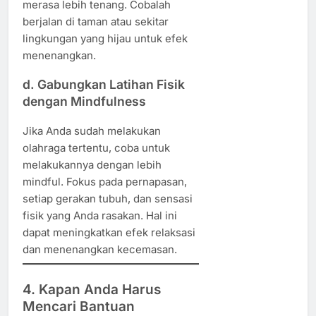
merasa lebih tenang. Cobalah
berjalan di taman atau sekitar
lingkungan yang hijau untuk efek
menenangkan.
d. Gabungkan Latihan Fisik
dengan Mindfulness
Jika Anda sudah melakukan
olahraga tertentu, coba untuk
melakukannya dengan lebih
mindful. Fokus pada pernapasan,
setiap gerakan tubuh, dan sensasi
fisik yang Anda rasakan. Hal ini
dapat meningkatkan efek relaksasi
dan menenangkan kecemasan.
4. Kapan Anda Harus
Mencari Bantuan