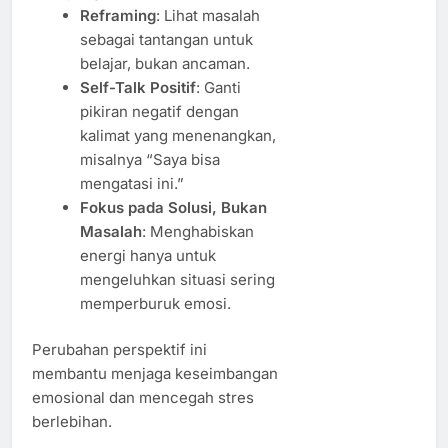
Reframing
: Lihat masalah
sebagai tantangan untuk
belajar, bukan ancaman.
Self-Talk Positif
: Ganti
pikiran negatif dengan
kalimat yang menenangkan,
misalnya “Saya bisa
mengatasi ini.”
Fokus pada Solusi, Bukan
Masalah
: Menghabiskan
energi hanya untuk
mengeluhkan situasi sering
memperburuk emosi.
Perubahan perspektif ini
membantu menjaga keseimbangan
emosional dan mencegah stres
berlebihan.