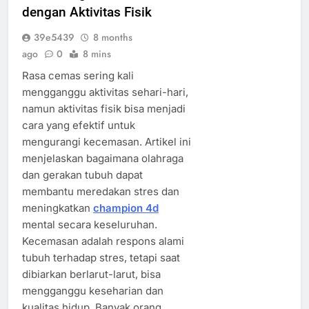
dengan Aktivitas Fisik
39e5439
8 months
ago
0
8 mins
Rasa cemas sering kali
mengganggu aktivitas sehari-hari,
namun aktivitas fisik bisa menjadi
cara yang efektif untuk
mengurangi kecemasan. Artikel ini
menjelaskan bagaimana olahraga
dan gerakan tubuh dapat
membantu meredakan stres dan
meningkatkan
champion 4d
mental secara keseluruhan.
Kecemasan adalah respons alami
tubuh terhadap stres, tetapi saat
dibiarkan berlarut-larut, bisa
mengganggu keseharian dan
kualitas hidup. Banyak orang