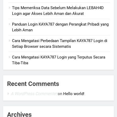
Tips Memeriksa Data Sebelum Melakukan LEBAH4D
Login agar Akses Lebih Aman dan Akurat
Panduan Login KAYA787 dengan Perangkat Pribadi yang
Lebih Aman
Cara Mengatasi Perbedaan Tampilan KAYA787 Login di
Setiap Browser secara Sistematis
Cara Mengatasi KAYA787 Login yang Terputus Secara
Tiba-Tiba
Recent Comments
A WordPress Commenter
on
Hello world!
Archives