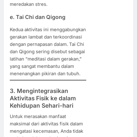
meredakan stres.
e. Tai Chi dan Qigong
Kedua aktivitas ini menggabungkan
gerakan lambat dan terkoordinasi
dengan pernapasan dalam. Tai Chi
dan Qigong sering disebut sebagai
latihan “meditasi dalam gerakan,”
yang sangat membantu dalam
menenangkan pikiran dan tubuh.
3. Mengintegrasikan
Aktivitas Fisik ke dalam
Kehidupan Sehari-hari
Untuk merasakan manfaat
maksimal dari aktivitas fisik dalam
mengatasi kecemasan, Anda tidak