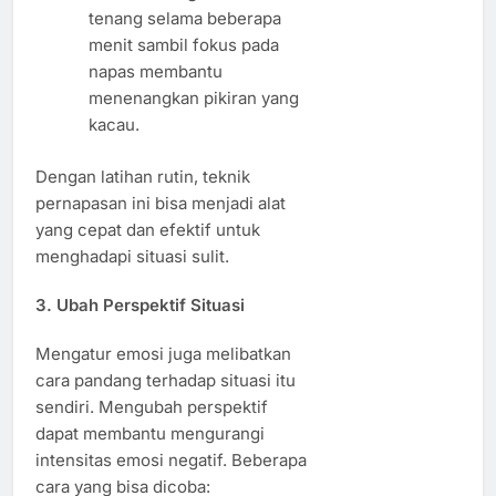
tenang selama beberapa
menit sambil fokus pada
napas membantu
menenangkan pikiran yang
kacau.
Dengan latihan rutin, teknik
pernapasan ini bisa menjadi alat
yang cepat dan efektif untuk
menghadapi situasi sulit.
3. Ubah Perspektif Situasi
Mengatur emosi juga melibatkan
cara pandang terhadap situasi itu
sendiri. Mengubah perspektif
dapat membantu mengurangi
intensitas emosi negatif. Beberapa
cara yang bisa dicoba: