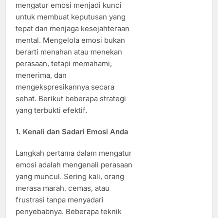
mengatur emosi menjadi kunci
untuk membuat keputusan yang
tepat dan menjaga kesejahteraan
mental. Mengelola emosi bukan
berarti menahan atau menekan
perasaan, tetapi memahami,
menerima, dan
mengekspresikannya secara
sehat. Berikut beberapa strategi
yang terbukti efektif.
1. Kenali dan Sadari Emosi Anda
Langkah pertama dalam mengatur
emosi adalah mengenali perasaan
yang muncul. Sering kali, orang
merasa marah, cemas, atau
frustrasi tanpa menyadari
penyebabnya. Beberapa teknik