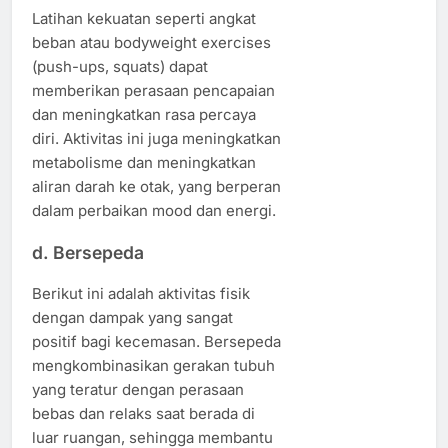
Latihan kekuatan seperti angkat
beban atau bodyweight exercises
(push-ups, squats) dapat
memberikan perasaan pencapaian
dan meningkatkan rasa percaya
diri. Aktivitas ini juga meningkatkan
metabolisme dan meningkatkan
aliran darah ke otak, yang berperan
dalam perbaikan mood dan energi.
d. Bersepeda
Berikut ini adalah aktivitas fisik
dengan dampak yang sangat
positif bagi kecemasan. Bersepeda
mengkombinasikan gerakan tubuh
yang teratur dengan perasaan
bebas dan relaks saat berada di
luar ruangan, sehingga membantu