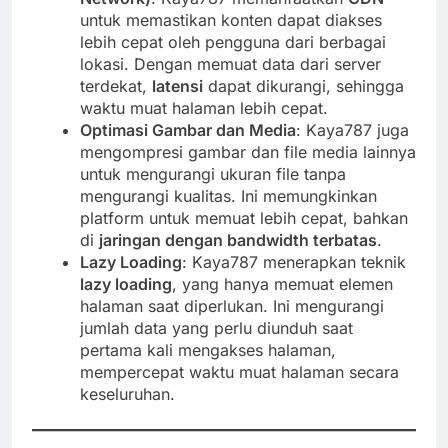
untuk memastikan konten dapat diakses
lebih cepat oleh pengguna dari berbagai
lokasi. Dengan memuat data dari server
terdekat,
latensi
dapat dikurangi, sehingga
waktu muat halaman lebih cepat.
Optimasi Gambar dan Media
: Kaya787 juga
mengompresi gambar dan file media lainnya
untuk mengurangi ukuran file tanpa
mengurangi kualitas. Ini memungkinkan
platform untuk memuat lebih cepat, bahkan
di
jaringan dengan bandwidth terbatas
.
Lazy Loading
: Kaya787 menerapkan teknik
lazy loading
, yang hanya memuat elemen
halaman saat diperlukan. Ini mengurangi
jumlah data yang perlu diunduh saat
pertama kali mengakses halaman,
mempercepat waktu muat halaman secara
keseluruhan.