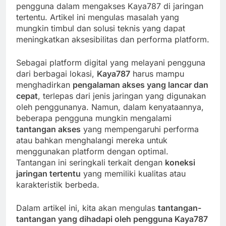
pengguna dalam mengakses Kaya787 di jaringan
tertentu. Artikel ini mengulas masalah yang
mungkin timbul dan solusi teknis yang dapat
meningkatkan aksesibilitas dan performa platform.
Sebagai platform digital yang melayani pengguna
dari berbagai lokasi,
Kaya787
harus mampu
menghadirkan
pengalaman akses yang lancar dan
cepat
, terlepas dari jenis jaringan yang digunakan
oleh penggunanya. Namun, dalam kenyataannya,
beberapa pengguna mungkin mengalami
tantangan akses
yang mempengaruhi performa
atau bahkan menghalangi mereka untuk
menggunakan platform dengan optimal.
Tantangan ini seringkali terkait dengan
koneksi
jaringan tertentu
yang memiliki kualitas atau
karakteristik berbeda.
Dalam artikel ini, kita akan mengulas
tantangan-
tantangan yang dihadapi oleh pengguna Kaya787