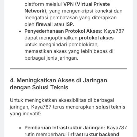
platform melalui
VPN (Virtual Private
Network)
, yang mengenkripsi koneksi dan
mengatasi pembatasan yang diterapkan
oleh
firewall
atau
ISP
.
Penyederhanaan Protokol Akses
: Kaya787
dapat mengoptimalkan
protokol akses
untuk menghindari pemblokiran,
memastikan akses yang lebih bebas di
berbagai jenis jaringan.
4.
Meningkatkan Akses di Jaringan
dengan Solusi Teknis
Untuk meningkatkan aksesibilitas di berbagai
jaringan, Kaya787 terus menerapkan
solusi teknis
yang inovatif:
Pembaruan Infrastruktur Jaringan
: Kaya787
rutin memperbarui
infrastruktur backend