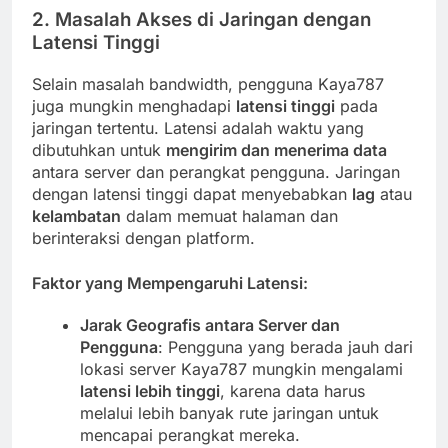
2.
Masalah Akses di Jaringan dengan
Latensi Tinggi
Selain masalah bandwidth, pengguna Kaya787
juga mungkin menghadapi
latensi tinggi
pada
jaringan tertentu. Latensi adalah waktu yang
dibutuhkan untuk
mengirim dan menerima data
antara server dan perangkat pengguna. Jaringan
dengan latensi tinggi dapat menyebabkan
lag
atau
kelambatan
dalam memuat halaman dan
berinteraksi dengan platform.
Faktor yang Mempengaruhi Latensi:
Jarak Geografis antara Server dan
Pengguna
: Pengguna yang berada jauh dari
lokasi server Kaya787 mungkin mengalami
latensi lebih tinggi
, karena data harus
melalui lebih banyak rute jaringan untuk
mencapai perangkat mereka.