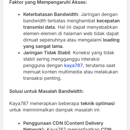
Faktor yang Mempengaruhi Akses:
Keterbatasan Bandwidth
: Jaringan dengan
bandwidth terbatas menghambat
kecepatan
transmisi data
. Hal ini dapat menyebabkan
elemen-elemen di halaman web tidak dapat
dimuat sepenuhnya atau mengalami
loading
yang sangat lama
.
Jaringan Tidak Stabil
: Koneksi yang tidak
stabil sering mengganggu interaksi
pengguna dengan
kaya787
, terutama saat
memuat konten multimedia atau melakukan
transaksi penting.
Solusi untuk Masalah Bandwidth:
Kaya787 menerapkan beberapa
teknik optimasi
untuk meminimalkan dampak masalah ini:
Penggunaan CDN (Content Delivery
Network)
: Kaya787 memanfaatkan
CDN