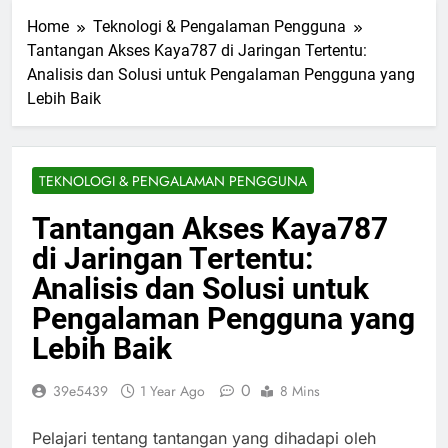
Home
Teknologi & Pengalaman Pengguna
Tantangan Akses Kaya787 di Jaringan Tertentu:
Analisis dan Solusi untuk Pengalaman Pengguna yang
Lebih Baik
TEKNOLOGI & PENGALAMAN PENGGUNA
Tantangan Akses Kaya787
di Jaringan Tertentu:
Analisis dan Solusi untuk
Pengalaman Pengguna yang
Lebih Baik
0
39e5439
1 Year Ago
8 Mins
Pelajari tentang tantangan yang dihadapi oleh