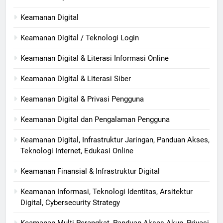
Keamanan Digital
Keamanan Digital / Teknologi Login
Keamanan Digital & Literasi Informasi Online
Keamanan Digital & Literasi Siber
Keamanan Digital & Privasi Pengguna
Keamanan Digital dan Pengalaman Pengguna
Keamanan Digital, Infrastruktur Jaringan, Panduan Akses,
Teknologi Internet, Edukasi Online
Keamanan Finansial & Infrastruktur Digital
Keamanan Informasi, Teknologi Identitas, Arsitektur
Digital, Cybersecurity Strategy