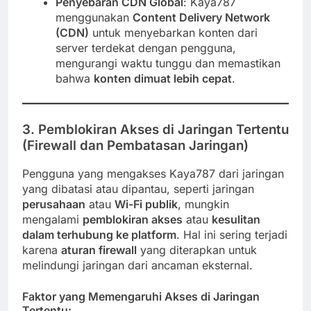
Penyebaran CDN Global
: Kaya787
menggunakan
Content Delivery Network
(CDN)
untuk menyebarkan konten dari
server terdekat dengan pengguna,
mengurangi waktu tunggu dan memastikan
bahwa
konten dimuat lebih cepat
.
3.
Pemblokiran Akses di Jaringan Tertentu
(Firewall dan Pembatasan Jaringan)
Pengguna yang mengakses Kaya787 dari jaringan
yang dibatasi atau dipantau, seperti jaringan
perusahaan
atau
Wi-Fi publik
, mungkin
mengalami
pemblokiran akses
atau
kesulitan
dalam terhubung ke platform
. Hal ini sering terjadi
karena
aturan firewall
yang diterapkan untuk
melindungi jaringan dari ancaman eksternal.
Faktor yang Memengaruhi Akses di Jaringan
Tertentu: