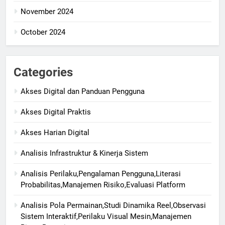
November 2024
October 2024
Categories
Akses Digital dan Panduan Pengguna
Akses Digital Praktis
Akses Harian Digital
Analisis Infrastruktur & Kinerja Sistem
Analisis Perilaku,Pengalaman Pengguna,Literasi
Probabilitas,Manajemen Risiko,Evaluasi Platform
Analisis Pola Permainan,Studi Dinamika Reel,Observasi
Sistem Interaktif,Perilaku Visual Mesin,Manajemen