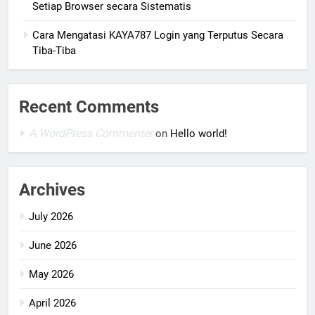
Setiap Browser secara Sistematis
Cara Mengatasi KAYA787 Login yang Terputus Secara
Tiba-Tiba
Recent Comments
A WordPress Commenter
on
Hello world!
Archives
July 2026
June 2026
May 2026
April 2026