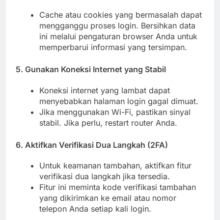
Cache atau cookies yang bermasalah dapat
mengganggu proses login. Bersihkan data
ini melalui pengaturan browser Anda untuk
memperbarui informasi yang tersimpan.
5.
Gunakan Koneksi Internet yang Stabil
Koneksi internet yang lambat dapat
menyebabkan halaman login gagal dimuat.
Jika menggunakan Wi-Fi, pastikan sinyal
stabil. Jika perlu, restart router Anda.
6.
Aktifkan Verifikasi Dua Langkah (2FA)
Untuk keamanan tambahan, aktifkan fitur
verifikasi dua langkah jika tersedia.
Fitur ini meminta kode verifikasi tambahan
yang dikirimkan ke email atau nomor
telepon Anda setiap kali login.