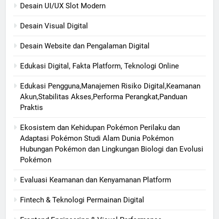
Desain UI/UX Slot Modern
Desain Visual Digital
Desain Website dan Pengalaman Digital
Edukasi Digital, Fakta Platform, Teknologi Online
Edukasi Pengguna,Manajemen Risiko Digital,Keamanan
Akun,Stabilitas Akses,Performa Perangkat,Panduan
Praktis
Ekosistem dan Kehidupan Pokémon Perilaku dan
Adaptasi Pokémon Studi Alam Dunia Pokémon
Hubungan Pokémon dan Lingkungan Biologi dan Evolusi
Pokémon
Evaluasi Keamanan dan Kenyamanan Platform
Fintech & Teknologi Permainan Digital