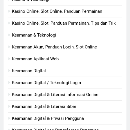
Kasino Online, Slot Online, Panduan Permainan
Kasino Online, Slot, Panduan Permainan, Tips dan Trik
Keamanan & Teknologi
Keamanan Akun, Panduan Login, Slot Online
Keamanan Aplikasi Web
Keamanan Digital
Keamanan Digital / Teknologi Login
Keamanan Digital & Literasi Informasi Online
Keamanan Digital & Literasi Siber
Keamanan Digital & Privasi Pengguna