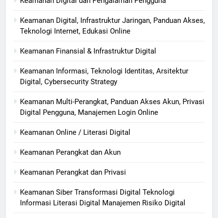
Keamanan Digital dan Pengalaman Pengguna
Keamanan Digital, Infrastruktur Jaringan, Panduan Akses,
Teknologi Internet, Edukasi Online
Keamanan Finansial & Infrastruktur Digital
Keamanan Informasi, Teknologi Identitas, Arsitektur
Digital, Cybersecurity Strategy
Keamanan Multi-Perangkat, Panduan Akses Akun, Privasi
Digital Pengguna, Manajemen Login Online
Keamanan Online / Literasi Digital
Keamanan Perangkat dan Akun
Keamanan Perangkat dan Privasi
Keamanan Siber Transformasi Digital Teknologi
Informasi Literasi Digital Manajemen Risiko Digital