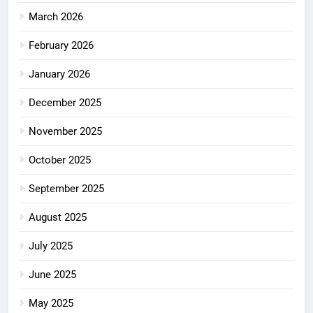
March 2026
February 2026
January 2026
December 2025
November 2025
October 2025
September 2025
August 2025
July 2025
June 2025
May 2025