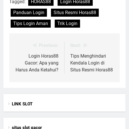
Tagged:
HORAS88
Login Horas88
Panduan Login
Situs Resmi Horas88
Tips Login Aman
Trik Login
Previous:
Next:
Post
navigation
Login Horas88
Tips Menghindari
Gacor: Apa yang
Kendala Login di
Harus Anda Ketahui?
Situs Resmi Horas88
LINK SLOT
situs slot gacor