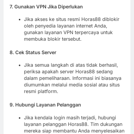
7.
Gunakan VPN Jika Diperlukan
Jika akses ke situs resmi Horas88 diblokir
oleh penyedia layanan internet Anda,
gunakan layanan VPN terpercaya untuk
membuka blokir tersebut.
8.
Cek Status Server
Jika semua langkah di atas tidak berhasil,
periksa apakah server Horas88 sedang
dalam pemeliharaan. Informasi ini biasanya
diumumkan melalui media sosial atau situs
resmi platform.
9.
Hubungi Layanan Pelanggan
Jika kendala login masih terjadi, hubungi
layanan pelanggan Horas88. Tim dukungan
mereka siap membantu Anda menyelesaikan