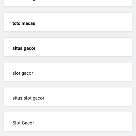
toto macau
situs gacor
slot gacor
situs slot gacor
Slot Gacor