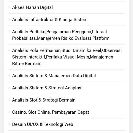
Akses Harian Digital
Analisis Infrastruktur & Kinerja Sistem
Analisis Perilaku,Pengalaman Pengguna,Literasi
Probabilitas,Manajemen Risiko,Evaluasi Platform
Analisis Pola Permainan,Studi Dinamika Reel,Observasi
Sistem Interaktif,Perilaku Visual Mesin,Manajemen
Ritme Bermain
Analisis Sistem & Manajemen Data Digital
Analisis Sistem & Strategi Adaptasi
Analisis Slot & Strategi Bermain
Casino, Slot Online, Pembayaran Cepat
Desain UI/UX & Teknologi Web