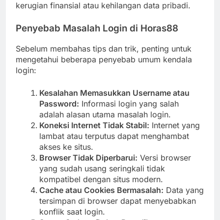
kerugian finansial atau kehilangan data pribadi.
Penyebab Masalah Login di Horas88
Sebelum membahas tips dan trik, penting untuk
mengetahui beberapa penyebab umum kendala
login:
Kesalahan Memasukkan Username atau
Password:
Informasi login yang salah
adalah alasan utama masalah login.
Koneksi Internet Tidak Stabil:
Internet yang
lambat atau terputus dapat menghambat
akses ke situs.
Browser Tidak Diperbarui:
Versi browser
yang sudah usang seringkali tidak
kompatibel dengan situs modern.
Cache atau Cookies Bermasalah:
Data yang
tersimpan di browser dapat menyebabkan
konflik saat login.