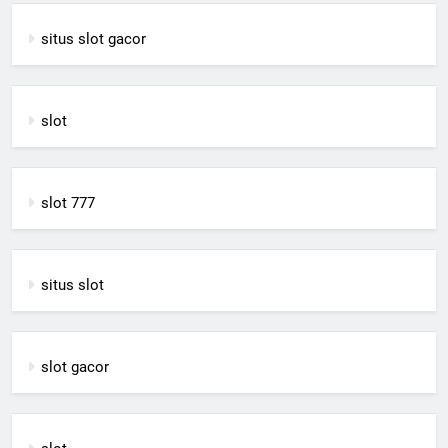
situs slot gacor
slot
slot 777
situs slot
slot gacor