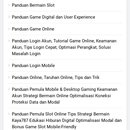
Panduan Bermain Slot
Panduan Game Digital dan User Experience
Panduan Game Online
Panduan Login Akun, Tutorial Game Online, Keamanan
Akun, Tips Login Cepat, Optimasi Perangkat, Solusi
Masalah Login
Panduan Login Mobile
Panduan Online, Taruhan Online, Tips dan Trik
Panduan Pemula Mobile & Desktop Gaming Keamanan
Akun Strategi Bermain Online Optimalisasi Koneksi
Proteksi Data dan Modal
Panduan Pemula Slot Online Tips Strategi Bermain
Kaya787 Edukasi Hiburan Digital Optimalisasi Modal dan
Bonus Game Slot Mobile-Friendly