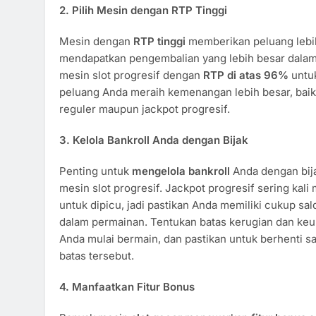
2.
Pilih Mesin dengan RTP Tinggi
Mesin dengan
RTP tinggi
memberikan peluang lebi
mendapatkan pengembalian yang lebih besar dalam 
mesin slot progresif dengan
RTP di atas 96%
untu
peluang Anda meraih kemenangan lebih besar, bai
reguler maupun jackpot progresif.
3.
Kelola Bankroll Anda dengan Bijak
Penting untuk
mengelola bankroll
Anda dengan bija
mesin slot progresif. Jackpot progresif sering ka
untuk dipicu, jadi pastikan Anda memiliki cukup sa
dalam permainan. Tentukan batas kerugian dan ke
Anda mulai bermain, dan pastikan untuk berhenti 
batas tersebut.
4.
Manfaatkan Fitur Bonus