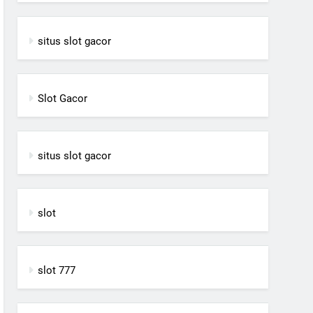
situs slot gacor
Slot Gacor
situs slot gacor
slot
slot 777