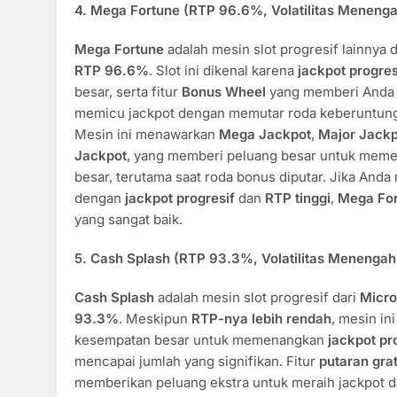
4.
Mega Fortune (RTP 96.6%, Volatilitas Meneng
Mega Fortune
adalah mesin slot progresif lainnya 
RTP 96.6%
. Slot ini dikenal karena
jackpot progre
besar, serta fitur
Bonus Wheel
yang memberi Anda 
memicu jackpot dengan memutar roda keberuntun
Mesin ini menawarkan
Mega Jackpot
,
Major Jackp
Jackpot
, yang memberi peluang besar untuk mem
besar, terutama saat roda bonus diputar. Jika And
dengan
jackpot progresif
dan
RTP tinggi
,
Mega Fo
yang sangat baik.
5.
Cash Splash (RTP 93.3%, Volatilitas Menengah
Cash Splash
adalah mesin slot progresif dari
Micr
93.3%
. Meskipun
RTP-nya lebih rendah
, mesin in
kesempatan besar untuk memenangkan
jackpot pr
mencapai jumlah yang signifikan. Fitur
putaran grat
memberikan peluang ekstra untuk meraih jackpot 