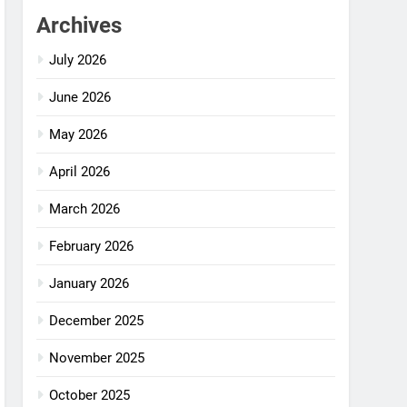
Archives
July 2026
June 2026
May 2026
April 2026
March 2026
February 2026
January 2026
December 2025
November 2025
October 2025