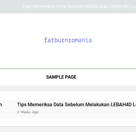
Tips Memeriksa Data Sebelum Melakukan LEBAH4D Log
Panduan Login KAYA787 deng
Cara Mengatasi Perbedaan Tampilan KAYA787 Login
Tips Menggunakan Perangkat Pribadi untuk EDWI
 Burn Romania
Tips Memeriksa Data Sebelum Melakukan LEBAH4D Log
rogram Penurunan Berat Badan Yang Efektif Di Fat Burn Roma
Panduan Login KAYA787 deng
SAMPLE PAGE
Cara Mengatasi Perbedaan Tampilan KAYA787 Login
 Memeriksa Data Sebelum Melakukan LEBAH4D Login agar Ak
ks Ago