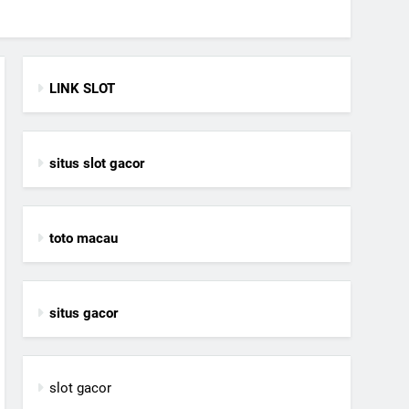
LINK SLOT
situs slot gacor
toto macau
situs gacor
slot gacor