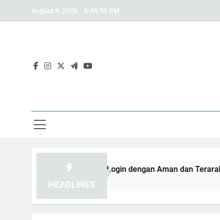
Skip
August 6, 2026
6:46:51 PM
to
content
Fat
Temukan P
untuk EDWINSLOT Login dengan Aman dan Terarah
Tips
2 Wee
HEADLINES