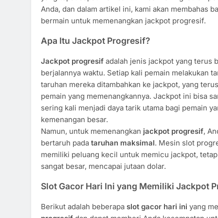
Anda, dan dalam artikel ini, kami akan membahas b
bermain untuk memenangkan jackpot progresif.
Apa Itu Jackpot Progresif?
Jackpot progresif
adalah jenis jackpot yang terus
berjalannya waktu. Setiap kali pemain melakukan ta
taruhan mereka ditambahkan ke jackpot, yang teru
pemain yang memenangkannya. Jackpot ini bisa san
sering kali menjadi daya tarik utama bagi pemain y
kemenangan besar.
Namun, untuk memenangkan
jackpot progresif
, An
bertaruh pada
taruhan maksimal
. Mesin slot progre
memiliki peluang kecil untuk memicu jackpot, tetap
sangat besar, mencapai jutaan dolar.
Slot Gacor Hari Ini yang Memiliki Jackpot P
Berikut adalah beberapa
slot gacor hari ini
yang m