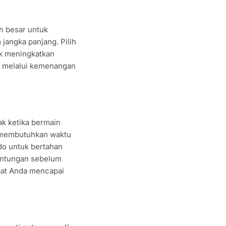
h besar untuk
jangka panjang. Pilih
k meningkatkan
k melalui kemenangan
k ketika bermain
li membutuhkan waktu
ldo untuk bertahan
untungan sebelum
saat Anda mencapai