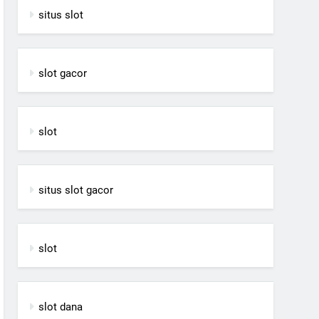
situs slot
slot gacor
slot
situs slot gacor
slot
slot dana