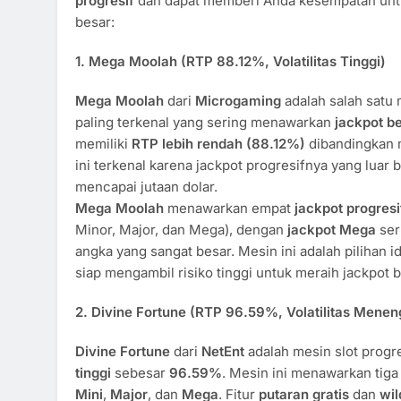
progresif
dan dapat memberi Anda kesempatan unt
besar:
1.
Mega Moolah (RTP 88.12%, Volatilitas Tinggi)
Mega Moolah
dari
Microgaming
adalah salah satu 
paling terkenal yang sering menawarkan
jackpot b
memiliki
RTP lebih rendah (88.12%)
dibandingkan m
ini terkenal karena jackpot progresifnya yang luar b
mencapai jutaan dolar.
Mega Moolah
menawarkan empat
jackpot progresi
Minor, Major, dan Mega), dengan
jackpot Mega
ser
angka yang sangat besar. Mesin ini adalah pilihan 
siap mengambil risiko tinggi untuk meraih jackpot b
2.
Divine Fortune (RTP 96.59%, Volatilitas Menen
Divine Fortune
dari
NetEnt
adalah mesin slot progr
tinggi
sebesar
96.59%
. Mesin ini menawarkan tiga 
Mini
,
Major
, dan
Mega
. Fitur
putaran gratis
dan
wil