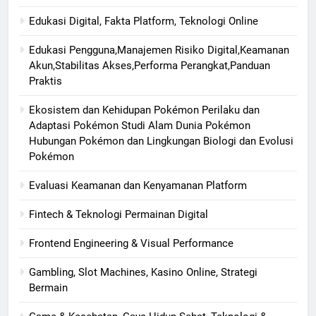
Edukasi Digital, Fakta Platform, Teknologi Online
Edukasi Pengguna,Manajemen Risiko Digital,Keamanan
Akun,Stabilitas Akses,Performa Perangkat,Panduan
Praktis
Ekosistem dan Kehidupan Pokémon Perilaku dan
Adaptasi Pokémon Studi Alam Dunia Pokémon
Hubungan Pokémon dan Lingkungan Biologi dan Evolusi
Pokémon
Evaluasi Keamanan dan Kenyamanan Platform
Fintech & Teknologi Permainan Digital
Frontend Engineering & Visual Performance
Gambling, Slot Machines, Kasino Online, Strategi
Bermain