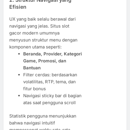
Efisien
UX yang baik selalu berawal dari
navigasi yang jelas. Situs slot
gacor modern umumnya
menyusun struktur menu dengan
komponen utama seperti:
Beranda, Provider, Kategori
Game, Promosi, dan
Bantuan
Filter cerdas: berdasarkan
volatilitas, RTP, tema, dan
fitur bonus
Navigasi sticky bar di bagian
atas saat pengguna scroll
Statistik pengguna menunjukkan
bahwa navigasi intuitif
mempercepat waktu rata-rata