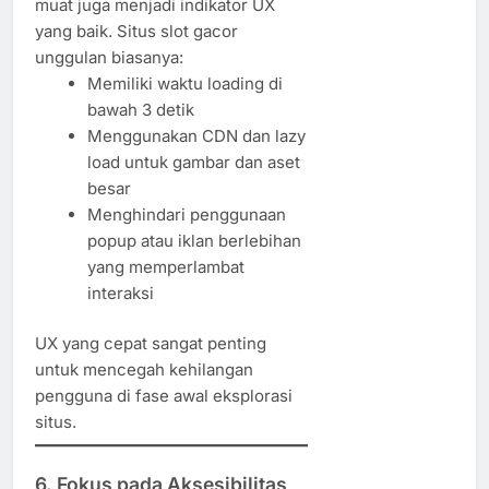
muat juga menjadi indikator UX
yang baik. Situs slot gacor
unggulan biasanya:
Memiliki waktu loading di
bawah 3 detik
Menggunakan CDN dan lazy
load untuk gambar dan aset
besar
Menghindari penggunaan
popup atau iklan berlebihan
yang memperlambat
interaksi
UX yang cepat sangat penting
untuk mencegah kehilangan
pengguna di fase awal eksplorasi
situs.
6.
Fokus pada Aksesibilitas