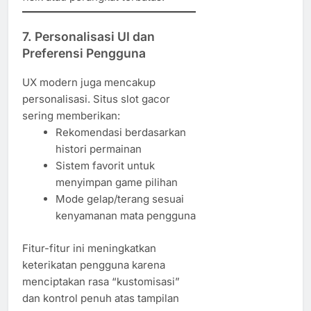
7.
Personalisasi UI dan
Preferensi Pengguna
UX modern juga mencakup
personalisasi. Situs slot gacor
sering memberikan:
Rekomendasi berdasarkan
histori permainan
Sistem favorit untuk
menyimpan game pilihan
Mode gelap/terang sesuai
kenyamanan mata pengguna
Fitur-fitur ini meningkatkan
keterikatan pengguna karena
menciptakan rasa “kustomisasi”
dan kontrol penuh atas tampilan