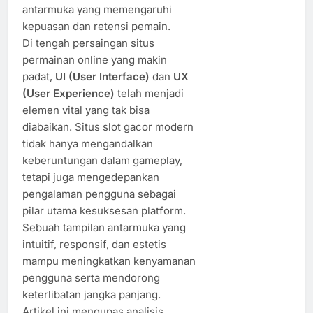
antarmuka yang memengaruhi
kepuasan dan retensi pemain.
Di tengah persaingan situs
permainan online yang makin
padat,
UI (User Interface)
dan
UX
(User Experience)
telah menjadi
elemen vital yang tak bisa
diabaikan. Situs slot gacor modern
tidak hanya mengandalkan
keberuntungan dalam gameplay,
tetapi juga mengedepankan
pengalaman pengguna sebagai
pilar utama kesuksesan platform.
Sebuah tampilan antarmuka yang
intuitif, responsif, dan estetis
mampu meningkatkan kenyamanan
pengguna serta mendorong
keterlibatan jangka panjang.
Artikel ini mengupas analisis