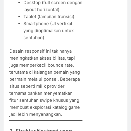
Desktop (full screen dengan
layout horizontal)
Tablet (tampilan transisi)
Smartphone (UI vertikal
yang dioptimalkan untuk
sentuhan)
Desain responsif ini tak hanya
meningkatkan aksesibilitas, tapi
juga memperkecil bounce rate,
terutama di kalangan pemain yang
bermain melalui ponsel. Beberapa
situs seperti milik provider
ternama bahkan menyematkan
fitur sentuhan swipe khusus yang
membuat eksplorasi katalog game
jadi lebih menyenangkan.
2.
Struktur Navigasi yang