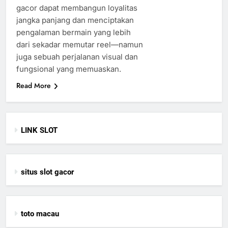
gacor dapat membangun loyalitas
jangka panjang dan menciptakan
pengalaman bermain yang lebih
dari sekadar memutar reel—namun
juga sebuah perjalanan visual dan
fungsional yang memuaskan.
Read More
LINK SLOT
situs slot gacor
toto macau