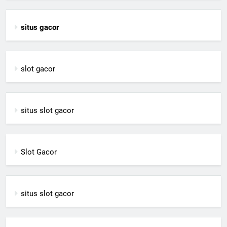
situs gacor
slot gacor
situs slot gacor
Slot Gacor
situs slot gacor