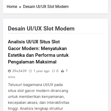
Home
Desain UI/UX Slot Modern
Desain UI/UX Slot Modern
Analisis UI/UX Situs Slot
Gacor Modern: Menyatukan
Estetika dan Performa untuk
Pengalaman Maksimal
39e5439
1 year ago
0
7
mins
Telusuri bagaimana UI/UX pada
situs slot gacor modern dirancang
untuk memberikan kenyamanan,
kecepatan akses, dan interaktivitas
tinggi. Analisis lengkap struktur