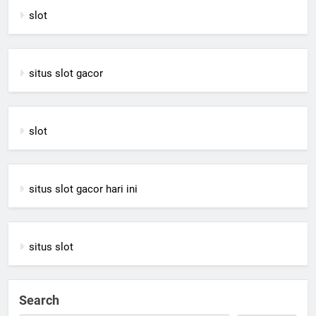
slot
situs slot gacor
slot
situs slot gacor hari ini
situs slot
Search