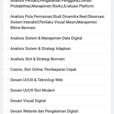
Analisis Perilaku,Pengalaman Pengguna,Literasi
Probabilitas,Manajemen Risiko,Evaluasi Platform
Analisis Pola Permainan,Studi Dinamika Reel,Observasi
Sistem Interaktif,Perilaku Visual Mesin,Manajemen
Ritme Bermain
Analisis Sistem & Manajemen Data Digital
Analisis Sistem & Strategi Adaptasi
Analisis Slot & Strategi Bermain
Casino, Slot Online, Pembayaran Cepat
Desain UI/UX & Teknologi Web
Desain UI/UX Slot Modern
Desain Visual Digital
Desain Website dan Pengalaman Digital