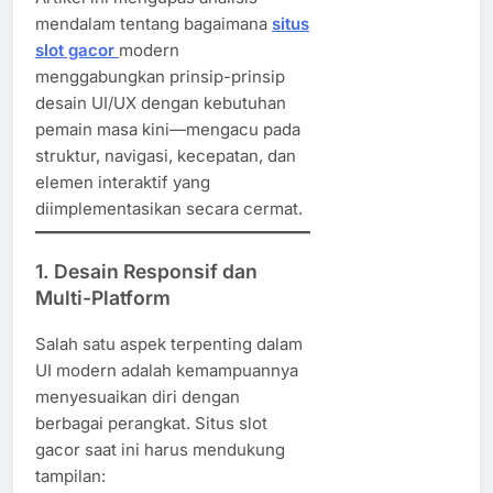
mendalam tentang bagaimana
situs
slot gacor
modern
menggabungkan prinsip-prinsip
desain UI/UX dengan kebutuhan
pemain masa kini—mengacu pada
struktur, navigasi, kecepatan, dan
elemen interaktif yang
diimplementasikan secara cermat.
1.
Desain Responsif dan
Multi-Platform
Salah satu aspek terpenting dalam
UI modern adalah kemampuannya
menyesuaikan diri dengan
berbagai perangkat. Situs slot
gacor saat ini harus mendukung
tampilan: