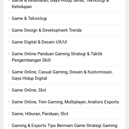
Game & Kesehatan, Gaya Hidup Sehat, Teknologi &
Kehidupan
Game & Teknologi
Game Design & Development Trends
Game Digital & Desain UX/UI
Game Online Panduan Gaming Strategi & Taktik
Pengembangan Skill
Game Online, Casual Gaming, Desain & Kustomisasi,
Gaya Hidup Digital
Game Online, Slot
Game Online, Tren Gaming, Multiplayer, Analisis Esports
Game, Hiburan, Panduan, Slot
Gaming & Esports Tips Bermain Game Strategi Gaming