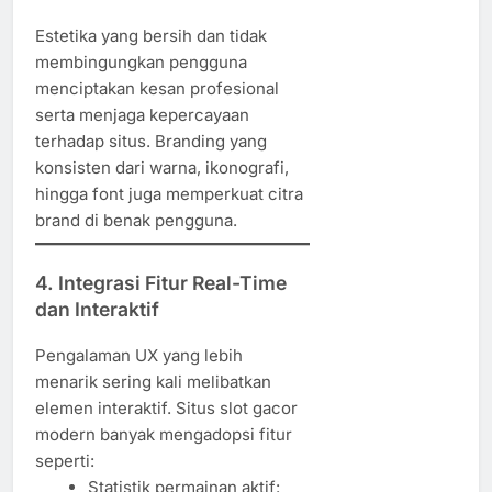
Estetika yang bersih dan tidak
membingungkan pengguna
menciptakan kesan profesional
serta menjaga kepercayaan
terhadap situs. Branding yang
konsisten dari warna, ikonografi,
hingga font juga memperkuat citra
brand di benak pengguna.
4.
Integrasi Fitur Real-Time
dan Interaktif
Pengalaman UX yang lebih
menarik sering kali melibatkan
elemen interaktif. Situs slot gacor
modern banyak mengadopsi fitur
seperti:
Statistik permainan aktif: