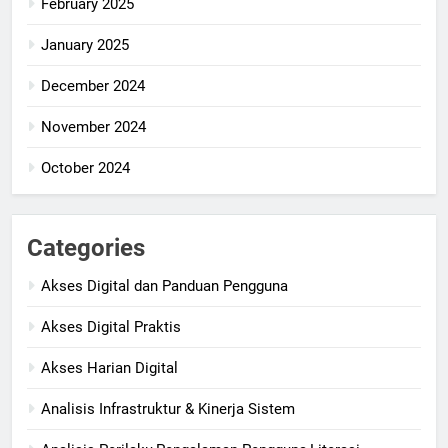
February 2025
January 2025
December 2024
November 2024
October 2024
Categories
Akses Digital dan Panduan Pengguna
Akses Digital Praktis
Akses Harian Digital
Analisis Infrastruktur & Kinerja Sistem