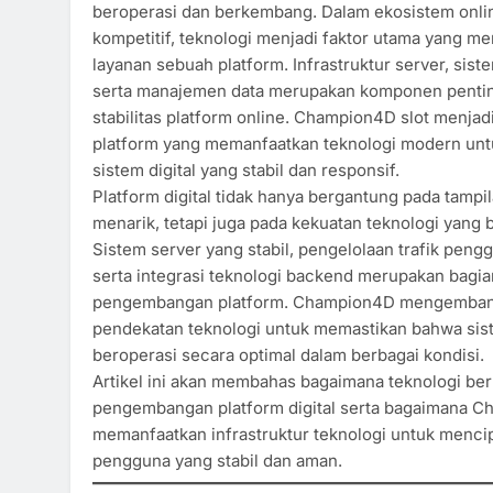
beroperasi dan berkembang. Dalam ekosistem onli
kompetitif, teknologi menjadi faktor utama yang me
layanan sebuah platform. Infrastruktur server, sist
serta manajemen data merupakan komponen pent
stabilitas platform online. Champion4D slot menjad
platform yang memanfaatkan teknologi modern u
sistem digital yang stabil dan responsif.
Platform digital tidak hanya bergantung pada tamp
menarik, tetapi juga pada kekuatan teknologi yang be
Sistem server yang stabil, pengelolaan trafik pengg
serta integrasi teknologi backend merupakan bagia
pengembangan platform. Champion4D mengemban
pendekatan teknologi untuk memastikan bahwa sis
beroperasi secara optimal dalam berbagai kondisi.
Artikel ini akan membahas bagaimana teknologi be
pengembangan platform digital serta bagaimana 
memanfaatkan infrastruktur teknologi untuk menc
pengguna yang stabil dan aman.