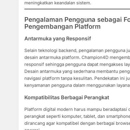
meningkatkan keandalan sistem.
Pengalaman Pengguna sebagai F
Pengembangan Platform
Antarmuka yang Responsif
Selain teknologi backend, pengalaman pengguna ju
desain antarmuka platform. Champion4D mengemb
responsif sehingga pengguna dapat mengakses la
Desain antarmuka yang sederhana membantu pen
navigasi platform tanpa kesulitan. Pendekatan ini 
kenyamanan pengguna dalam menggunakan layanan 
Kompatibilitas Berbagai Perangkat
Platform digital modern harus mampu beradaptasi 
perangkat seperti komputer, tablet, dan smartpho
dirancang agar kompatibel dengan berbagai browse