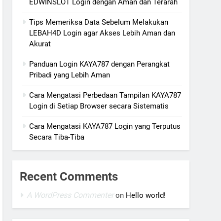
EDWINSLOT Login dengan Aman dan Terarah
Tips Memeriksa Data Sebelum Melakukan
LEBAH4D Login agar Akses Lebih Aman dan
Akurat
Panduan Login KAYA787 dengan Perangkat
Pribadi yang Lebih Aman
Cara Mengatasi Perbedaan Tampilan KAYA787
Login di Setiap Browser secara Sistematis
Cara Mengatasi KAYA787 Login yang Terputus
Secara Tiba-Tiba
Recent Comments
A WordPress Commenter
on
Hello world!