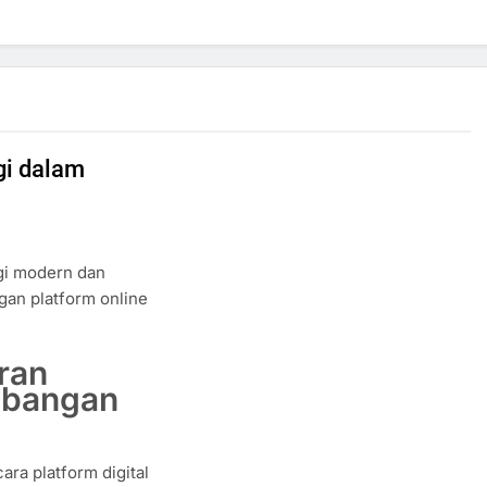
gi dalam
gi modern dan
gan platform online
ran
mbangan
ra platform digital