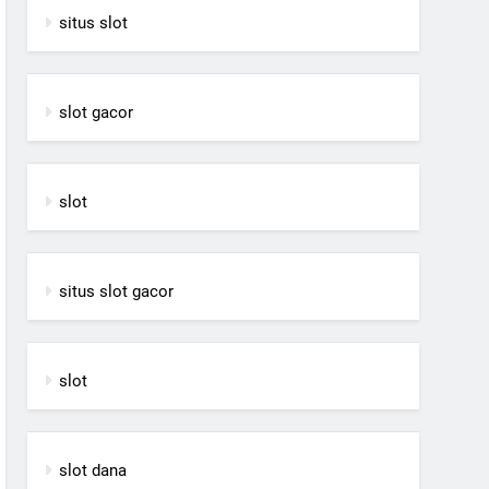
situs slot
slot gacor
slot
situs slot gacor
slot
slot dana