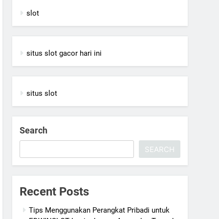
slot
situs slot gacor hari ini
situs slot
Search
SEARCH
Recent Posts
Tips Menggunakan Perangkat Pribadi untuk