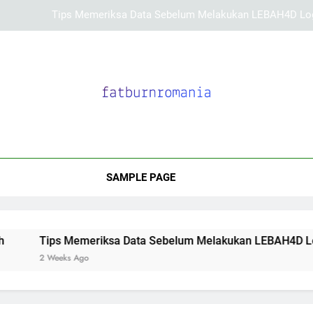
Tips Memeriksa Data Sebelum Melakukan LEBAH4D Log
Panduan Login KAYA787 deng
Cara Mengatasi Perbedaan Tampilan KAYA787 Login
Tips Menggunakan Perangkat Pribadi untuk EDWI
 Burn Romania
Tips Memeriksa Data Sebelum Melakukan LEBAH4D Log
rogram Penurunan Berat Badan Yang Efektif Di Fat Burn Roma
Panduan Login KAYA787 deng
SAMPLE PAGE
Cara Mengatasi Perbedaan Tampilan KAYA787 Login
 Memeriksa Data Sebelum Melakukan LEBAH4D Login agar Ak
ks Ago