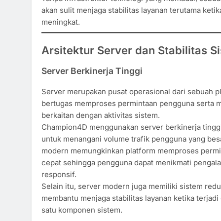
akan sulit menjaga stabilitas layanan terutama ket
meningkat.
Arsitektur Server dan Stabilitas S
Server Berkinerja Tinggi
Server merupakan pusat operasional dari sebuah pla
bertugas memproses permintaan pengguna serta 
berkaitan dengan aktivitas sistem.
Champion4D menggunakan server berkinerja tinggi
untuk menangani volume trafik pengguna yang besa
modern memungkinkan platform memproses permi
cepat sehingga pengguna dapat menikmati pengala
responsif.
Selain itu, server modern juga memiliki sistem red
membantu menjaga stabilitas layanan ketika terjad
satu komponen sistem.