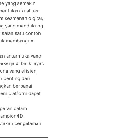
ne yang semakin
nentukan kualitas
em keamanan digital,
ing yang mendukung
i salah satu contoh
ntuk membangun
ilan antarmuka yang
kerja di balik layar.
una yang efisien,
n penting dari
gkan berbagai
tem platform dapat
rperan dalam
Champion4D
iptakan pengalaman