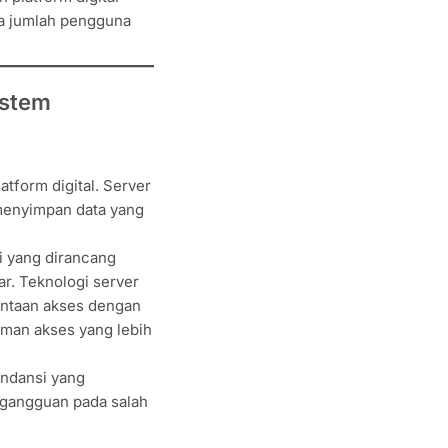
ika jumlah pengguna
istem
tform digital. Server
menyimpan data yang
 yang dirancang
r. Teknologi server
ntaan akses dengan
man akses yang lebih
undansi yang
i gangguan pada salah