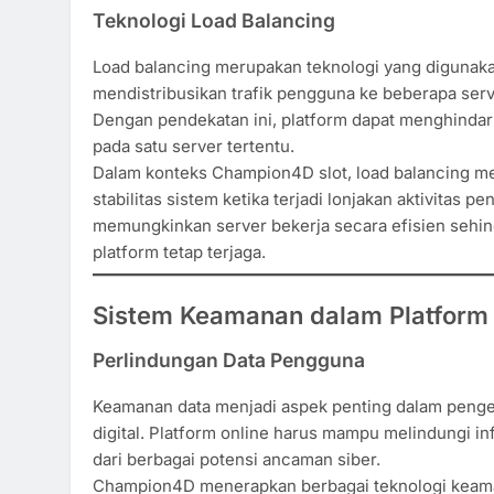
Teknologi Load Balancing
Load balancing merupakan teknologi yang digunak
mendistribusikan trafik pengguna ke beberapa serv
Dengan pendekatan ini, platform dapat menghinda
pada satu server tertentu.
Dalam konteks Champion4D slot, load balancing 
stabilitas sistem ketika terjadi lonjakan aktivitas p
memungkinkan server bekerja secara efisien sehi
platform tetap terjaga.
Sistem Keamanan dalam Platform 
Perlindungan Data Pengguna
Keamanan data menjadi aspek penting dalam peng
digital. Platform online harus mampu melindungi i
dari berbagai potensi ancaman siber.
Champion4D menerapkan berbagai teknologi keam