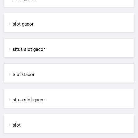
slot gacor
situs slot gacor
Slot Gacor
situs slot gacor
slot