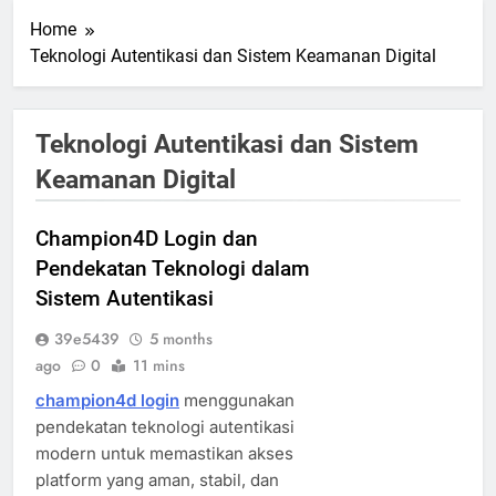
Home
Teknologi Autentikasi dan Sistem Keamanan Digital
Teknologi Autentikasi dan Sistem
Keamanan Digital
Champion4D Login dan
Pendekatan Teknologi dalam
Sistem Autentikasi
39e5439
5 months
ago
0
11 mins
champion4d login
menggunakan
pendekatan teknologi autentikasi
modern untuk memastikan akses
platform yang aman, stabil, dan