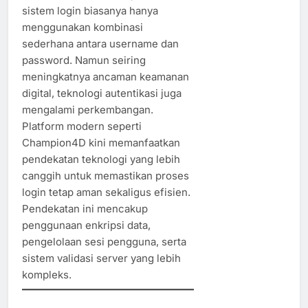
sistem login biasanya hanya
menggunakan kombinasi
sederhana antara username dan
password. Namun seiring
meningkatnya ancaman keamanan
digital, teknologi autentikasi juga
mengalami perkembangan.
Platform modern seperti
Champion4D kini memanfaatkan
pendekatan teknologi yang lebih
canggih untuk memastikan proses
login tetap aman sekaligus efisien.
Pendekatan ini mencakup
penggunaan enkripsi data,
pengelolaan sesi pengguna, serta
sistem validasi server yang lebih
kompleks.