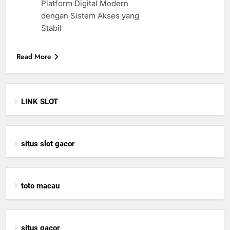
Platform Digital Modern
dengan Sistem Akses yang
Stabil
Read More
LINK SLOT
situs slot gacor
toto macau
situs gacor