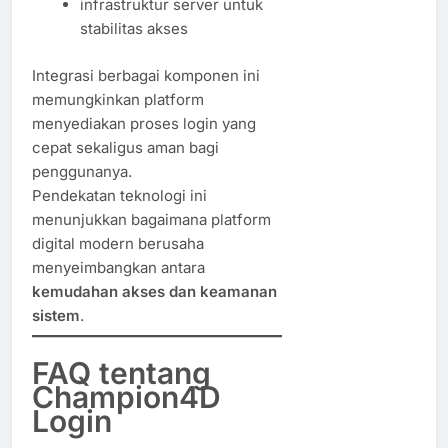
infrastruktur server untuk
stabilitas akses
Integrasi berbagai komponen ini
memungkinkan platform
menyediakan proses login yang
cepat sekaligus aman bagi
penggunanya.
Pendekatan teknologi ini
menunjukkan bagaimana platform
digital modern berusaha
menyeimbangkan antara
kemudahan akses dan keamanan
sistem
.
FAQ tentang
Champion4D
Login