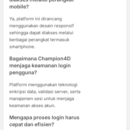
mobile?
Ya, platform ini dirancang
menggunakan desain responsif
sehingga dapat diakses melalui
berbagai perangkat termasuk
smartphone.
Bagaimana Champion4D
menjaga keamanan login
pengguna?
Platform menggunakan teknologi
enkripsi data, validasi server, serta
manajemen sesi untuk menjaga
keamanan akses akun.
Mengapa proses login harus
cepat dan efisien?