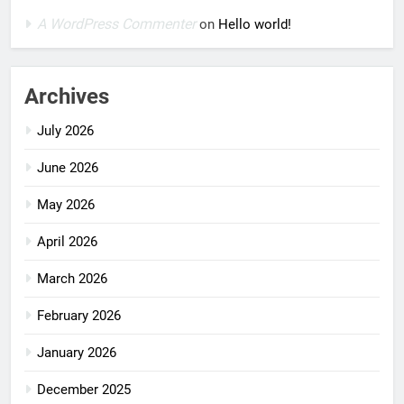
A WordPress Commenter
on
Hello world!
Archives
July 2026
June 2026
May 2026
April 2026
March 2026
February 2026
January 2026
December 2025