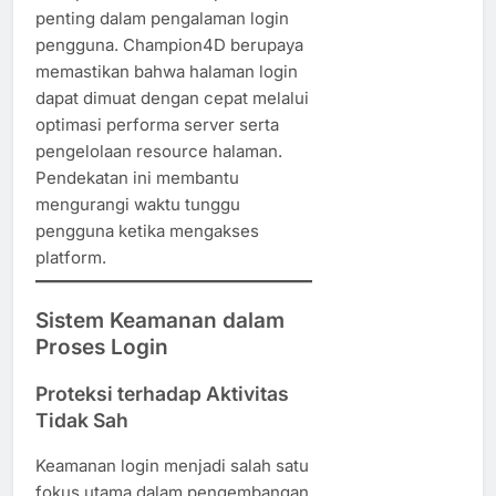
penting dalam pengalaman login
pengguna. Champion4D berupaya
memastikan bahwa halaman login
dapat dimuat dengan cepat melalui
optimasi performa server serta
pengelolaan resource halaman.
Pendekatan ini membantu
mengurangi waktu tunggu
pengguna ketika mengakses
platform.
Sistem Keamanan dalam
Proses Login
Proteksi terhadap Aktivitas
Tidak Sah
Keamanan login menjadi salah satu
fokus utama dalam pengembangan