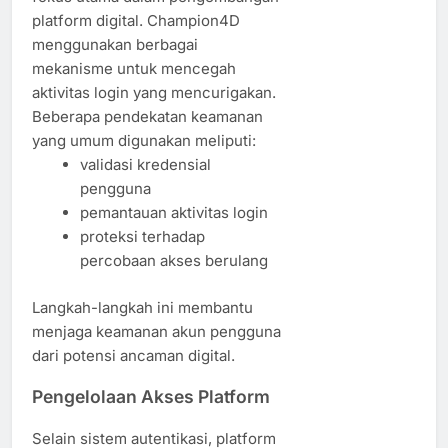
platform digital. Champion4D
menggunakan berbagai
mekanisme untuk mencegah
aktivitas login yang mencurigakan.
Beberapa pendekatan keamanan
yang umum digunakan meliputi:
validasi kredensial
pengguna
pemantauan aktivitas login
proteksi terhadap
percobaan akses berulang
Langkah-langkah ini membantu
menjaga keamanan akun pengguna
dari potensi ancaman digital.
Pengelolaan Akses Platform
Selain sistem autentikasi, platform