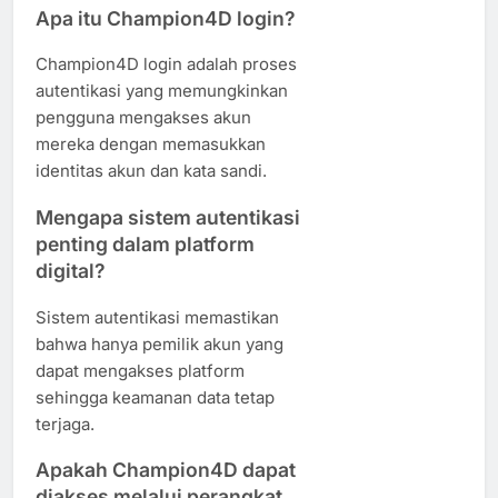
Apa itu Champion4D login?
Champion4D login adalah proses
autentikasi yang memungkinkan
pengguna mengakses akun
mereka dengan memasukkan
identitas akun dan kata sandi.
Mengapa sistem autentikasi
penting dalam platform
digital?
Sistem autentikasi memastikan
bahwa hanya pemilik akun yang
dapat mengakses platform
sehingga keamanan data tetap
terjaga.
Apakah Champion4D dapat
diakses melalui perangkat