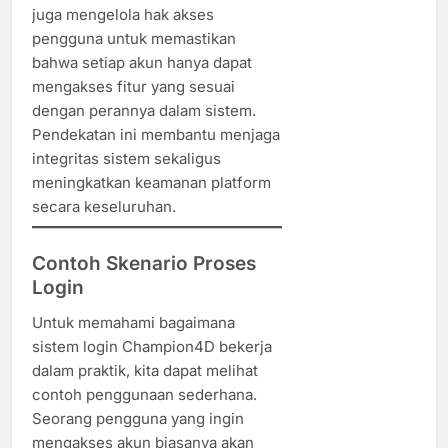
juga mengelola hak akses
pengguna untuk memastikan
bahwa setiap akun hanya dapat
mengakses fitur yang sesuai
dengan perannya dalam sistem.
Pendekatan ini membantu menjaga
integritas sistem sekaligus
meningkatkan keamanan platform
secara keseluruhan.
Contoh Skenario Proses
Login
Untuk memahami bagaimana
sistem login Champion4D bekerja
dalam praktik, kita dapat melihat
contoh penggunaan sederhana.
Seorang pengguna yang ingin
mengakses akun biasanya akan