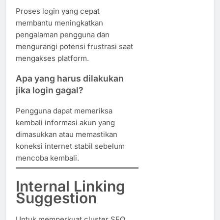
Proses login yang cepat
membantu meningkatkan
pengalaman pengguna dan
mengurangi potensi frustrasi saat
mengakses platform.
Apa yang harus dilakukan
jika login gagal?
Pengguna dapat memeriksa
kembali informasi akun yang
dimasukkan atau memastikan
koneksi internet stabil sebelum
mencoba kembali.
Internal Linking
Suggestion
Untuk memperkuat cluster SEO