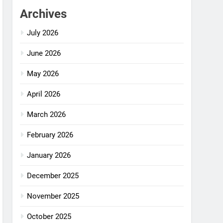
Archives
July 2026
June 2026
May 2026
April 2026
March 2026
February 2026
January 2026
December 2025
November 2025
October 2025