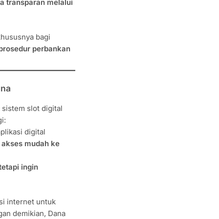
a transparan melalui
 khususnya bagi
 prosedur perbankan
una
sistem slot digital
i:
likasi digital
i akses mudah ke
etapi ingin
i internet untuk
gan demikian, Dana