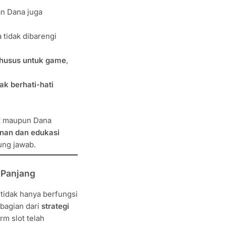
n Dana juga
a tidak dibarengi
khusus untuk game
,
k berhati-hati
lot maupun Dana
an dan edukasi
ung jawab.
a Panjang
 tidak hanya berfungsi
 bagian dari
strategi
rm slot telah