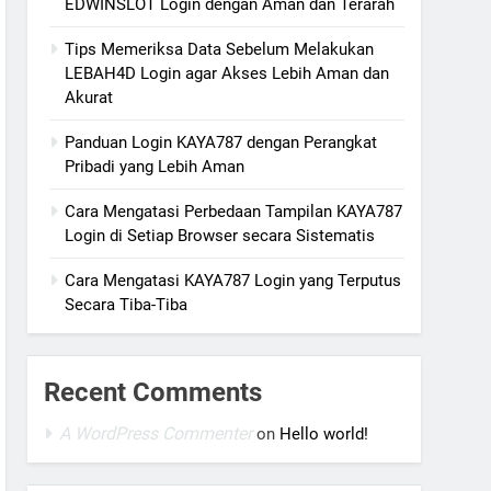
EDWINSLOT Login dengan Aman dan Terarah
Tips Memeriksa Data Sebelum Melakukan
LEBAH4D Login agar Akses Lebih Aman dan
Akurat
Panduan Login KAYA787 dengan Perangkat
Pribadi yang Lebih Aman
Cara Mengatasi Perbedaan Tampilan KAYA787
Login di Setiap Browser secara Sistematis
Cara Mengatasi KAYA787 Login yang Terputus
Secara Tiba-Tiba
Recent Comments
A WordPress Commenter
on
Hello world!