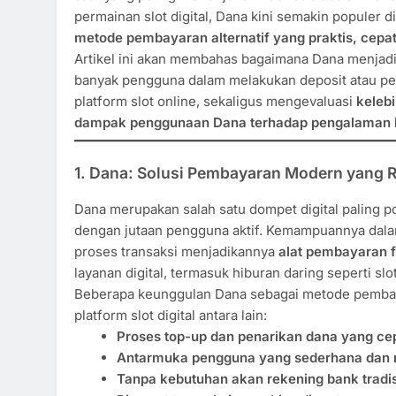
permainan slot digital, Dana kini semakin populer 
metode pembayaran alternatif yang praktis, cepat
Artikel ini akan membahas bagaimana Dana menjadi 
banyak pengguna dalam melakukan deposit atau pe
platform slot online, sekaligus mengevaluasi
keleb
dampak penggunaan Dana terhadap pengalaman 
1. Dana: Solusi Pembayaran Modern yang
Dana merupakan salah satu dompet digital paling po
dengan jutaan pengguna aktif. Kemampuannya da
proses transaksi menjadikannya
alat pembayaran f
layanan digital, termasuk hiburan daring seperti slot
Beberapa keunggulan Dana sebagai metode pembaya
platform slot digital antara lain:
Proses top-up dan penarikan dana yang cep
Antarmuka pengguna yang sederhana dan
Tanpa kebutuhan akan rekening bank tradis