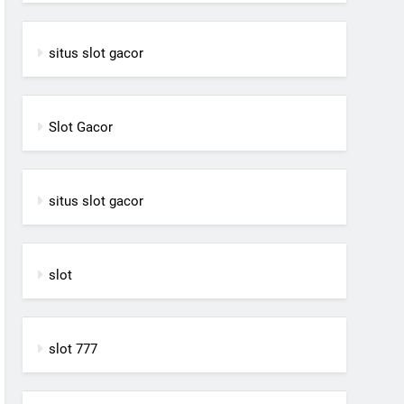
situs slot gacor
Slot Gacor
situs slot gacor
slot
slot 777