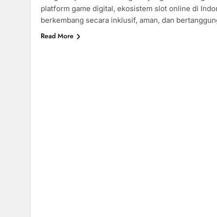
platform game digital, ekosistem slot online di Ind
berkembang secara inklusif, aman, dan bertanggun
Read More