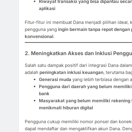
Riwayat transaksi yang bisa dipantau secar
aplikasi
Fitur-fitur ini membuat Dana menjadi pilihan ideal,
pengguna yang
ingin bermain tanpa repot dengan
konvensional
.
2. Meningkatkan Akses dan Inklusi Pengg
Salah satu dampak positif dari integrasi Dana dalam 
adalah
peningkatan inklusi keuangan
, terutama bag
Generasi muda
yang lebih terbiasa dengan ap
Pengguna dari daerah yang belum memilik
bank
Masyarakat yang belum memiliki rekening t
menikmati hiburan digital
Pengguna cukup memiliki nomor ponsel dan koneks
dapat mendaftar dan mengaktifkan akun Dana. Den