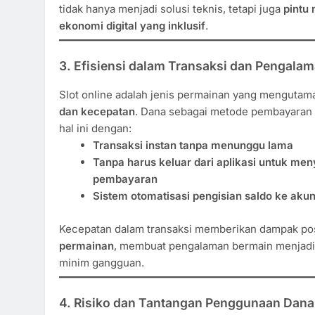
tidak hanya menjadi solusi teknis, tetapi juga
pintu
ekonomi digital yang inklusif
.
3. Efisiensi dalam Transaksi dan Pengala
Slot online adalah jenis permainan yang menguta
dan kecepatan
. Dana sebagai metode pembayaran 
hal ini dengan:
Transaksi instan tanpa menunggu lama
Tanpa harus keluar dari aplikasi untuk me
pembayaran
Sistem otomatisasi pengisian saldo ke aku
Kecepatan dalam transaksi memberikan dampak pos
permainan
, membuat pengalaman bermain menjadi 
minim gangguan.
4. Risiko dan Tantangan Penggunaan Dana