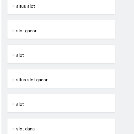
situs slot
slot gacor
slot
situs slot gacor
slot
slot dana