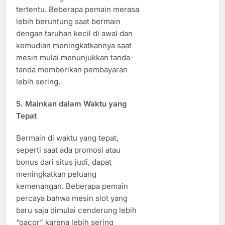
tertentu. Beberapa pemain merasa
lebih beruntung saat bermain
dengan taruhan kecil di awal dan
kemudian meningkatkannya saat
mesin mulai menunjukkan tanda-
tanda memberikan pembayaran
lebih sering.
5.
Mainkan dalam Waktu yang
Tepat
Bermain di waktu yang tepat,
seperti saat ada promosi atau
bonus dari situs judi, dapat
meningkatkan peluang
kemenangan. Beberapa pemain
percaya bahwa mesin slot yang
baru saja dimulai cenderung lebih
“gacor” karena lebih sering