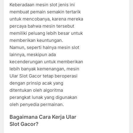
Keberadaan mesin slot jenis ini
membuat pemain semakin tertarik
untuk mencobanya, karena mereka
percaya bahwa mesin tersebut
memiliki peluang lebih besar untuk
memberikan keuntungan.
Namun, seperti halnya mesin slot
lainnya, meskipun ada
kecenderungan untuk memberikan
lebih banyak kemenangan, mesin
Ular Slot Gacor tetap beroperasi
dengan prinsip acak yang
ditentukan oleh algoritma
perangkat lunak yang digunakan
oleh penyedia permainan.
Bagaimana Cara Kerja Ular
Slot Gacor?