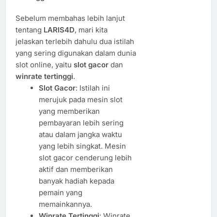
Sebelum membahas lebih lanjut
tentang
LARIS4D
, mari kita
jelaskan terlebih dahulu dua istilah
yang sering digunakan dalam dunia
slot online, yaitu
slot gacor
dan
winrate tertinggi
.
Slot Gacor
: Istilah ini
merujuk pada mesin slot
yang memberikan
pembayaran lebih sering
atau dalam jangka waktu
yang lebih singkat. Mesin
slot gacor cenderung lebih
aktif dan memberikan
banyak hadiah kepada
pemain yang
memainkannya.
Winrate Tertinggi
: Winrate