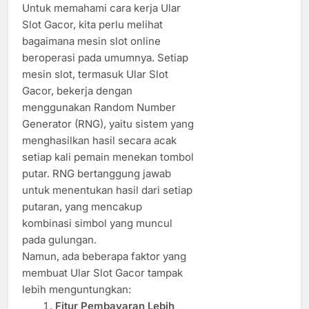
Untuk memahami cara kerja Ular
Slot Gacor, kita perlu melihat
bagaimana mesin slot online
beroperasi pada umumnya. Setiap
mesin slot, termasuk Ular Slot
Gacor, bekerja dengan
menggunakan Random Number
Generator (RNG), yaitu sistem yang
menghasilkan hasil secara acak
setiap kali pemain menekan tombol
putar. RNG bertanggung jawab
untuk menentukan hasil dari setiap
putaran, yang mencakup
kombinasi simbol yang muncul
pada gulungan.
Namun, ada beberapa faktor yang
membuat Ular Slot Gacor tampak
lebih menguntungkan:
Fitur Pembayaran Lebih