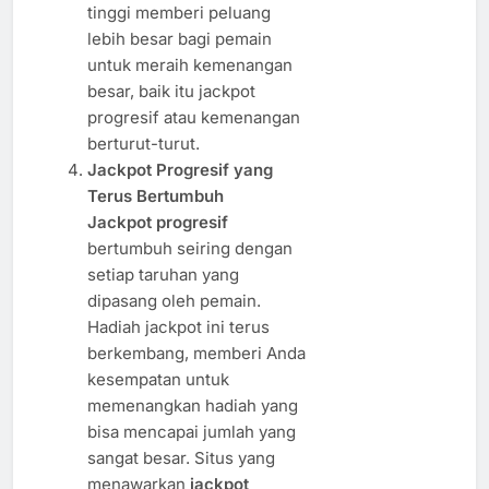
tinggi memberi peluang
lebih besar bagi pemain
untuk meraih kemenangan
besar, baik itu jackpot
progresif atau kemenangan
berturut-turut.
Jackpot Progresif yang
Terus Bertumbuh
Jackpot progresif
bertumbuh seiring dengan
setiap taruhan yang
dipasang oleh pemain.
Hadiah jackpot ini terus
berkembang, memberi Anda
kesempatan untuk
memenangkan hadiah yang
bisa mencapai jumlah yang
sangat besar. Situs yang
menawarkan
jackpot