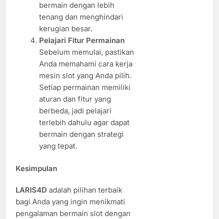
bermain dengan lebih
tenang dan menghindari
kerugian besar.
Pelajari Fitur Permainan
Sebelum memulai, pastikan
Anda memahami cara kerja
mesin slot yang Anda pilih.
Setiap permainan memiliki
aturan dan fitur yang
berbeda, jadi pelajari
terlebih dahulu agar dapat
bermain dengan strategi
yang tepat.
Kesimpulan
LARIS4D
adalah pilihan terbaik
bagi Anda yang ingin menikmati
pengalaman bermain slot dengan