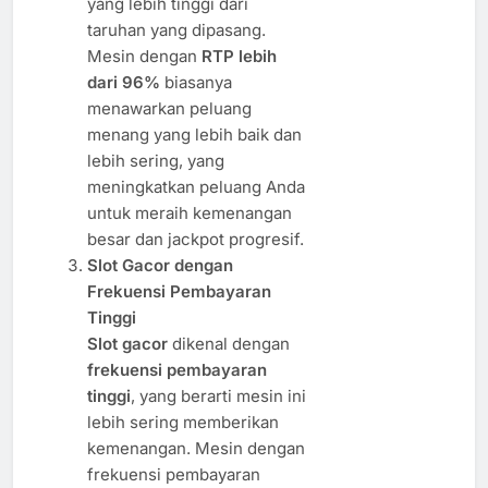
yang lebih tinggi dari
taruhan yang dipasang.
Mesin dengan
RTP lebih
dari 96%
biasanya
menawarkan peluang
menang yang lebih baik dan
lebih sering, yang
meningkatkan peluang Anda
untuk meraih kemenangan
besar dan jackpot progresif.
Slot Gacor dengan
Frekuensi Pembayaran
Tinggi
Slot gacor
dikenal dengan
frekuensi pembayaran
tinggi
, yang berarti mesin ini
lebih sering memberikan
kemenangan. Mesin dengan
frekuensi pembayaran