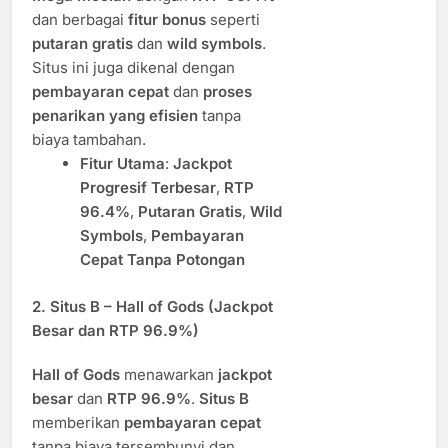
dan berbagai
fitur bonus
seperti
putaran gratis
dan
wild symbols
.
Situs ini juga dikenal dengan
pembayaran cepat
dan
proses
penarikan yang efisien
tanpa
biaya tambahan.
Fitur Utama
:
Jackpot
Progresif Terbesar
,
RTP
96.4%
,
Putaran Gratis
,
Wild
Symbols
,
Pembayaran
Cepat Tanpa Potongan
2.
Situs B – Hall of Gods (Jackpot
Besar dan RTP 96.9%)
Hall of Gods
menawarkan
jackpot
besar
dan
RTP 96.9%
.
Situs B
memberikan
pembayaran cepat
tanpa biaya tersembunyi dan