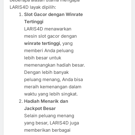
LARIS4D layak dipilih:
Slot Gacor dengan Winrate
Tertinggi
LARIS4D menawarkan
mesin slot gacor dengan
winrate tertinggi
, yang
memberi Anda peluang
lebih besar untuk
memenangkan hadiah besar.
Dengan lebih banyak
peluang menang, Anda bisa
meraih kemenangan dalam
waktu yang lebih singkat.
Hadiah Menarik dan
Jackpot Besar
Selain peluang menang
yang besar, LARIS4D juga
memberikan berbagai