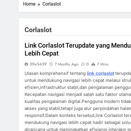
Home
Corlaslot
Corlaslot
Link Corlaslot Terupdate yang Mend
Lebih Cepat
39e5439
7 Months Ago
0
7 Mins
Ulasan komprehensif tentang
link corlaslot
terupda
untuk mendukung navigasi lebih cepat melalui stru
efisien,infrastruktur stabil,dan pengalaman penggu
Kecepatan navigasi menjadi salah satu faktor uta
kualitas pengalaman digital.Pengguna modern tida
akses yang stabil,tetapi juga alur perpindahan hal
responsif.Dalam konteks tersebut,link Corlaslot te
mendukung navigasi lebih cepat hadir sebagai solu
dirancang untuk meningkatkan efisiensi interaksi