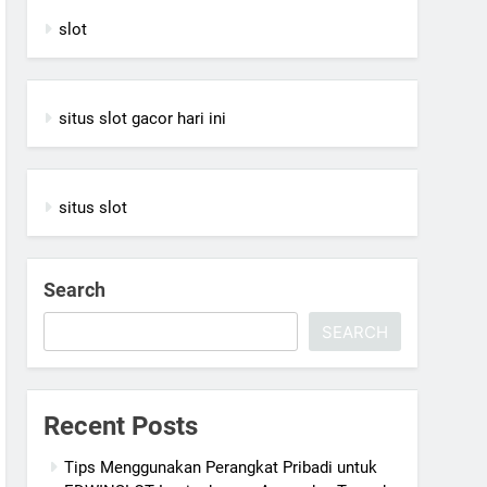
slot
situs slot gacor hari ini
situs slot
Search
SEARCH
Recent Posts
Tips Menggunakan Perangkat Pribadi untuk