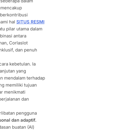
i seberapa dalam
ni mencakup
 berkontribusi
ami hal
SITUS RESMI
tu pilar utama dalam
inasi antara
man, Corlaslot
inklusif, dan penuh
cara kebetulan. Ia
anjutan yang
 mendalam terhadap
ng memiliki tujuan
ar menikmati
perjalanan dan
rlibatan pengguna
onal dan adaptif.
dasan buatan (AI)