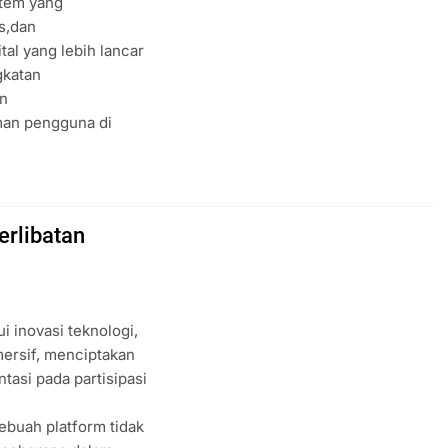
stem yang
s,dan
l yang lebih lancar
gkatan
un
man pengguna di
rlibatan
 inovasi teknologi,
mersif, menciptakan
ntasi pada partisipasi
ebuah platform tidak