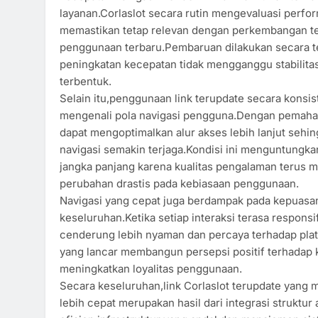
layanan.Corlaslot secara rutin mengevaluasi perfor
memastikan tetap relevan dengan perkembangan te
penggunaan terbaru.Pembaruan dilakukan secara t
peningkatan kecepatan tidak mengganggu stabilita
terbentuk.
Selain itu,penggunaan link terupdate secara kons
mengenali pola navigasi pengguna.Dengan pemaham
dapat mengoptimalkan alur akses lebih lanjut sehi
navigasi semakin terjaga.Kondisi ini menguntungk
jangka panjang karena kualitas pengalaman terus m
perubahan drastis pada kebiasaan penggunaan.
Navigasi yang cepat juga berdampak pada kepuas
keseluruhan.Ketika setiap interaksi terasa respons
cenderung lebih nyaman dan percaya terhadap pl
yang lancar membangun persepsi positif terhadap k
meningkatkan loyalitas penggunaan.
Secara keseluruhan,link Corlaslot terupdate yang
lebih cepat merupakan hasil dari integrasi struktur