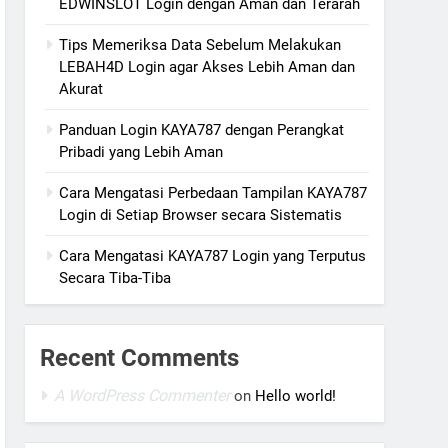
EDWINSLOT Login dengan Aman dan Terarah
Tips Memeriksa Data Sebelum Melakukan
LEBAH4D Login agar Akses Lebih Aman dan
Akurat
Panduan Login KAYA787 dengan Perangkat
Pribadi yang Lebih Aman
Cara Mengatasi Perbedaan Tampilan KAYA787
Login di Setiap Browser secara Sistematis
Cara Mengatasi KAYA787 Login yang Terputus
Secara Tiba-Tiba
Recent Comments
A WordPress Commenter
on
Hello world!