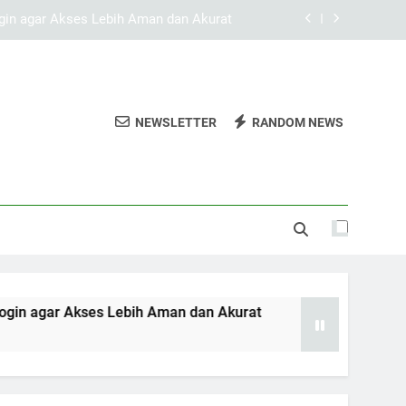
in agar Akses Lebih Aman dan Akurat
an Perangkat Pribadi yang Lebih Aman
 di Setiap Browser secara Sistematis
NEWSLETTER
RANDOM NEWS
NSLOT Login dengan Aman dan Terarah
in agar Akses Lebih Aman dan Akurat
nia.
an Perangkat Pribadi yang Lebih Aman
 di Setiap Browser secara Sistematis
es Lebih Aman dan Akurat
Panduan Login KAYA787 den
2 Weeks Ago