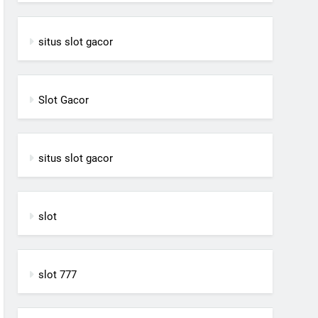
situs slot gacor
Slot Gacor
situs slot gacor
slot
slot 777