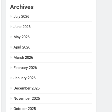
Archives
July 2026
June 2026
May 2026
April 2026
March 2026
February 2026
January 2026
December 2025
November 2025
October 2025