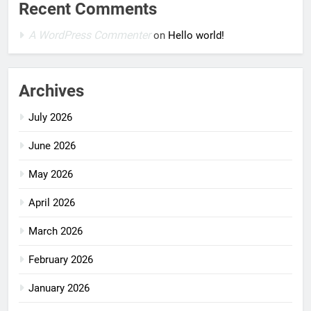
Recent Comments
A WordPress Commenter
on
Hello world!
Archives
July 2026
June 2026
May 2026
April 2026
March 2026
February 2026
January 2026