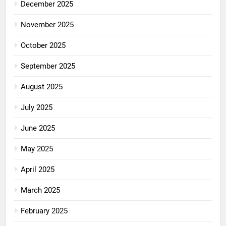
December 2025
November 2025
October 2025
September 2025
August 2025
July 2025
June 2025
May 2025
April 2025
March 2025
February 2025