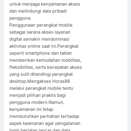
untuk menjaga kenyamanan akses
dan melindungi data pribadi
pengguna.
Penggunaan perangkat mobile
sebagai sarana akses layanan
digital semakin mendominasi
aktivitas online saat ini.Perangkat
seperti smartphone dan tablet
memberikan kemudahan mobilitas,
fleksibilitas, serta kecepatan akses
yang sulit ditandingi perangkat
desktop.Mengakses Horas88
melalui perangkat mobile tentu
menjadi pilihan praktis bagi
pengguna modern.Namun,
kenyamanan ini tetap
membutuhkan perhatian terhadap
aspek keamanan agar pengalaman
login berjalan lancar dan data