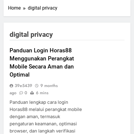
Home
digital privacy
digital privacy
Panduan Login Horas88
Menggunakan Perangkat
Mobile Secara Aman dan
Optimal
39e5439
9 months
ago
0
6 mins
Panduan lengkap cara login
Horas88 melalui perangkat mobile
dengan aman, termasuk
pengaturan keamanan, optimasi
browser, dan langkah verifikasi