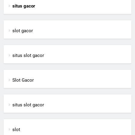
situs gacor
slot gacor
situs slot gacor
Slot Gacor
situs slot gacor
slot