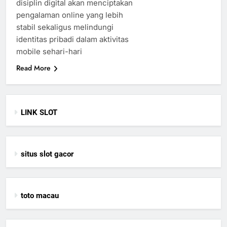
disiplin digital akan menciptakan
pengalaman online yang lebih
stabil sekaligus melindungi
identitas pribadi dalam aktivitas
mobile sehari-hari
Read More
LINK SLOT
situs slot gacor
toto macau