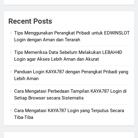
Recent Posts
Tips Menggunakan Perangkat Pribadi untuk EDWINSLOT
Login dengan Aman dan Terarah
Tips Memeriksa Data Sebelum Melakukan LEBAH4D
Login agar Akses Lebih Aman dan Akurat
Panduan Login KAYA787 dengan Perangkat Pribadi yang
Lebih Aman
Cara Mengatasi Perbedaan Tampilan KAYA787 Login di
Setiap Browser secara Sistematis
Cara Mengatasi KAYA787 Login yang Terputus Secara
Tiba-Tiba