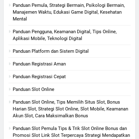
Panduan Pemula, Strategi Bermain, Psikologi Bermain,
Manajemen Waktu, Edukasi Game Digital, Kesehatan
Mental
Panduan Pengguna, Keamanan Digital, Tips Online,
Aplikasi Mobile, Teknologi Digital
Panduan Platform dan Sistem Digital
Panduan Registrasi Aman
Panduan Registrasi Cepat
Panduan Slot Online
Panduan Slot Online, Tips Memilih Situs Slot, Bonus
Harian Slot, Strategi Slot Online, Slot Mobile, Keamanan
Akun Slot, Cara Maksimalkan Bonus
Panduan Slot Pemula Tips & Trik Slot Online Bonus dan
Promosi Slot Link Slot Terpercaya Strategi Mendapatkan