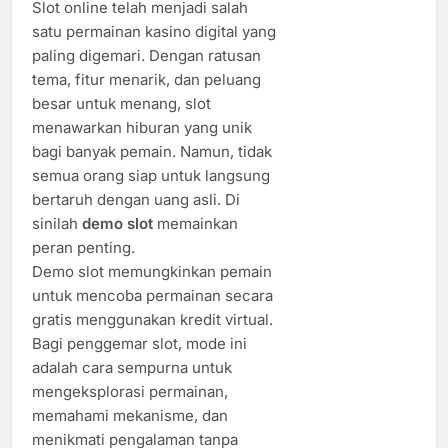
Slot online telah menjadi salah
satu permainan kasino digital yang
paling digemari. Dengan ratusan
tema, fitur menarik, dan peluang
besar untuk menang, slot
menawarkan hiburan yang unik
bagi banyak pemain. Namun, tidak
semua orang siap untuk langsung
bertaruh dengan uang asli. Di
sinilah
demo slot
memainkan
peran penting.
Demo slot memungkinkan pemain
untuk mencoba permainan secara
gratis menggunakan kredit virtual.
Bagi penggemar slot, mode ini
adalah cara sempurna untuk
mengeksplorasi permainan,
memahami mekanisme, dan
menikmati pengalaman tanpa