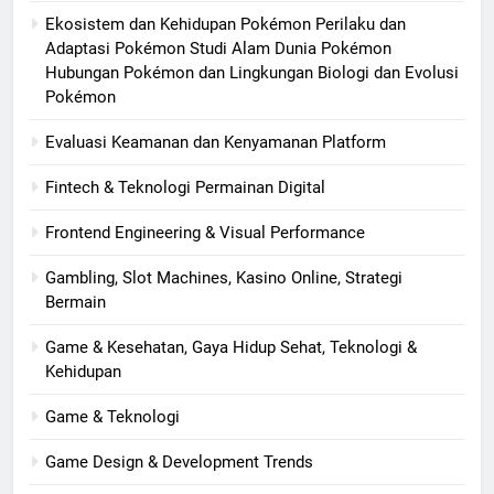
Ekosistem dan Kehidupan Pokémon Perilaku dan
Adaptasi Pokémon Studi Alam Dunia Pokémon
Hubungan Pokémon dan Lingkungan Biologi dan Evolusi
Pokémon
Evaluasi Keamanan dan Kenyamanan Platform
Fintech & Teknologi Permainan Digital
Frontend Engineering & Visual Performance
Gambling, Slot Machines, Kasino Online, Strategi
Bermain
Game & Kesehatan, Gaya Hidup Sehat, Teknologi &
Kehidupan
Game & Teknologi
Game Design & Development Trends