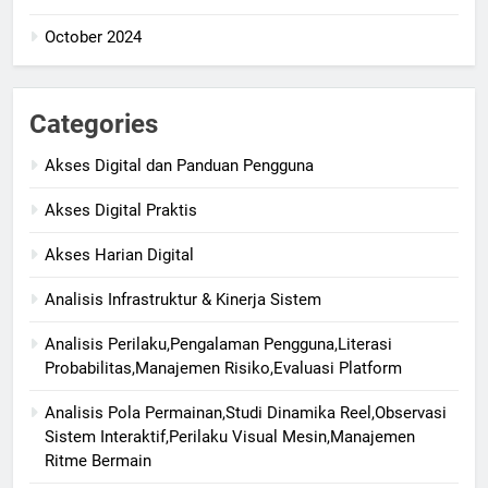
October 2024
Categories
Akses Digital dan Panduan Pengguna
Akses Digital Praktis
Akses Harian Digital
Analisis Infrastruktur & Kinerja Sistem
Analisis Perilaku,Pengalaman Pengguna,Literasi
Probabilitas,Manajemen Risiko,Evaluasi Platform
Analisis Pola Permainan,Studi Dinamika Reel,Observasi
Sistem Interaktif,Perilaku Visual Mesin,Manajemen
Ritme Bermain