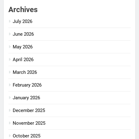
Archives
July 2026
June 2026
May 2026
April 2026
March 2026
February 2026
January 2026
December 2025
November 2025
October 2025