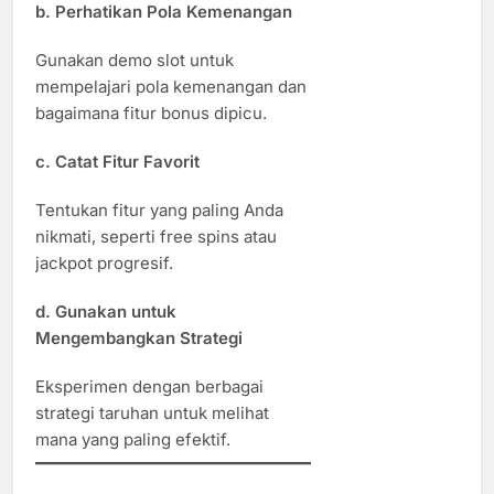
b. Perhatikan Pola Kemenangan
Gunakan demo slot untuk
mempelajari pola kemenangan dan
bagaimana fitur bonus dipicu.
c. Catat Fitur Favorit
Tentukan fitur yang paling Anda
nikmati, seperti free spins atau
jackpot progresif.
d. Gunakan untuk
Mengembangkan Strategi
Eksperimen dengan berbagai
strategi taruhan untuk melihat
mana yang paling efektif.