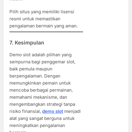
Pilih situs yang memiliki lisensi
resmi untuk memastikan
pengalaman bermain yang aman.
7. Kesimpulan
Demo slot adalah pilihan yang
sempurna bagi penggemar slot,
baik pemula maupun
berpengalaman. Dengan
memungkinkan pemain untuk
mencoba berbagai permainan,
memahami mekanisme, dan
mengembangkan strategi tanpa
risiko finansial,
demo slot
menjadi
alat yang sangat berguna untuk
meningkatkan pengalaman