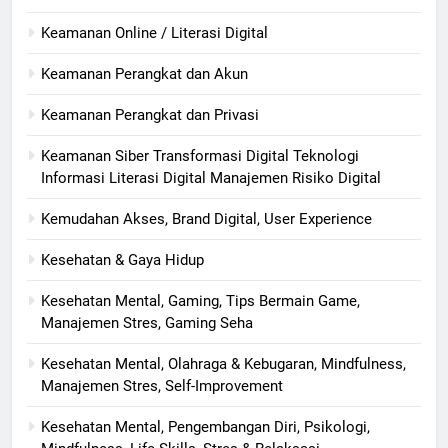
Keamanan Online / Literasi Digital
Keamanan Perangkat dan Akun
Keamanan Perangkat dan Privasi
Keamanan Siber Transformasi Digital Teknologi
Informasi Literasi Digital Manajemen Risiko Digital
Kemudahan Akses, Brand Digital, User Experience
Kesehatan & Gaya Hidup
Kesehatan Mental, Gaming, Tips Bermain Game,
Manajemen Stres, Gaming Seha
Kesehatan Mental, Olahraga & Kebugaran, Mindfulness,
Manajemen Stres, Self-Improvement
Kesehatan Mental, Pengembangan Diri, Psikologi,