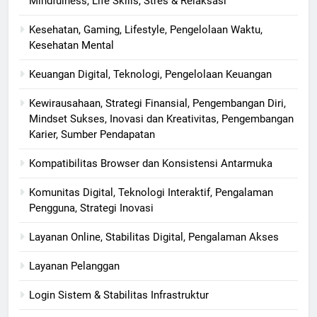
Mindfulness, Life Skills, Stres & Relaksasi
Kesehatan, Gaming, Lifestyle, Pengelolaan Waktu,
Kesehatan Mental
Keuangan Digital, Teknologi, Pengelolaan Keuangan
Kewirausahaan, Strategi Finansial, Pengembangan Diri,
Mindset Sukses, Inovasi dan Kreativitas, Pengembangan
Karier, Sumber Pendapatan
Kompatibilitas Browser dan Konsistensi Antarmuka
Komunitas Digital, Teknologi Interaktif, Pengalaman
Pengguna, Strategi Inovasi
Layanan Online, Stabilitas Digital, Pengalaman Akses
Layanan Pelanggan
Login Sistem & Stabilitas Infrastruktur