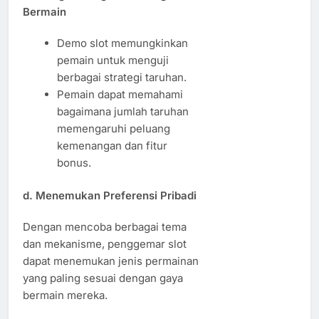
Bermain
Demo slot memungkinkan
pemain untuk menguji
berbagai strategi taruhan.
Pemain dapat memahami
bagaimana jumlah taruhan
memengaruhi peluang
kemenangan dan fitur
bonus.
d. Menemukan Preferensi Pribadi
Dengan mencoba berbagai tema
dan mekanisme, penggemar slot
dapat menemukan jenis permainan
yang paling sesuai dengan gaya
bermain mereka.