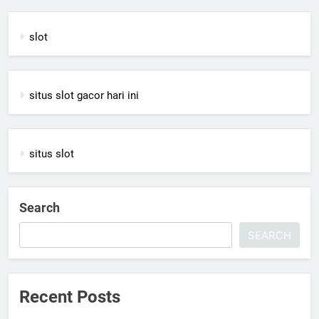
slot
situs slot gacor hari ini
situs slot
Search
SEARCH
Recent Posts