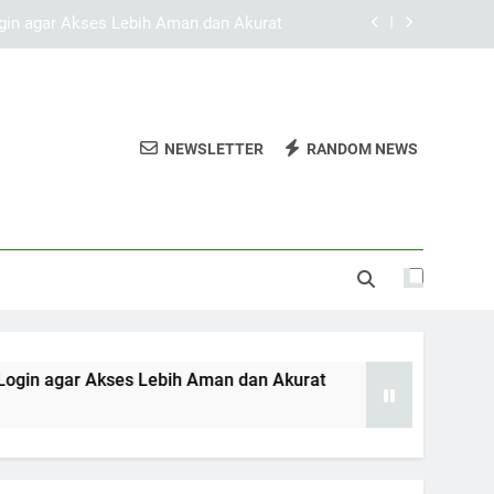
in agar Akses Lebih Aman dan Akurat
an Perangkat Pribadi yang Lebih Aman
 di Setiap Browser secara Sistematis
NEWSLETTER
RANDOM NEWS
NSLOT Login dengan Aman dan Terarah
in agar Akses Lebih Aman dan Akurat
nia.
an Perangkat Pribadi yang Lebih Aman
 di Setiap Browser secara Sistematis
ses Lebih Aman dan Akurat
Panduan Login KAYA787 de
2 Weeks Ago