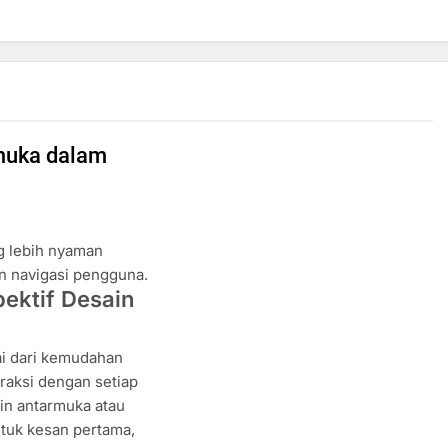
muka dalam
g lebih nyaman
an navigasi pengguna.
ektif Desain
ai dari kemudahan
raksi dengan setiap
ain antarmuka atau
tuk kesan pertama,