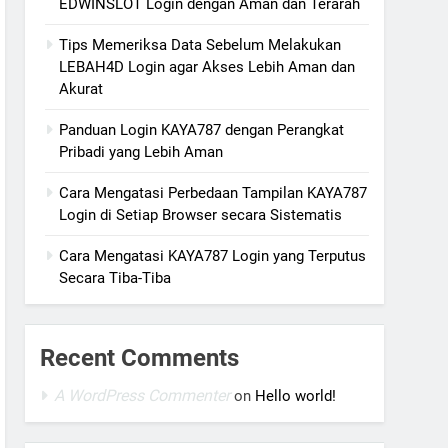
EDWINSLOT Login dengan Aman dan Terarah
Tips Memeriksa Data Sebelum Melakukan
LEBAH4D Login agar Akses Lebih Aman dan
Akurat
Panduan Login KAYA787 dengan Perangkat
Pribadi yang Lebih Aman
Cara Mengatasi Perbedaan Tampilan KAYA787
Login di Setiap Browser secara Sistematis
Cara Mengatasi KAYA787 Login yang Terputus
Secara Tiba-Tiba
Recent Comments
A WordPress Commenter
on
Hello world!