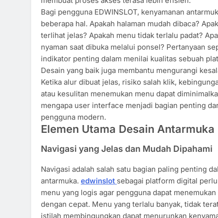
membuat proses akses terasa lebih efisien.
Bagi pengguna EDWINSLOT, kenyamanan antarmuka d
beberapa hal. Apakah halaman mudah dibaca? Apa
terlihat jelas? Apakah menu tidak terlalu padat? Ap
nyaman saat dibuka melalui ponsel? Pertanyaan sepe
indikator penting dalam menilai kualitas sebuah plat
Desain yang baik juga membantu mengurangi kesa
Ketika alur dibuat jelas, risiko salah klik, kebingun
atau kesulitan menemukan menu dapat diminimalkan.
mengapa user interface menjadi bagian penting da
pengguna modern.
Elemen Utama Desain Antarmuk
Navigasi yang Jelas dan Mudah Dipahami
Navigasi adalah salah satu bagian paling penting d
antarmuka.
edwinslot
sebagai platform digital perl
menu yang logis agar pengguna dapat menemukan
dengan cepat. Menu yang terlalu banyak, tidak tera
istilah membingungkan dapat menurunkan kenyama