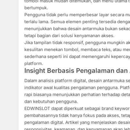
tombol masuk mudah ditemukan, dan menu utama ti
bertumpuk.
Pengguna tidak perlu memperbesar layar secara m
terlalu lama. Semua elemen penting tersedia dengan
menunjukkan bahwa desain antarmuka bukan sekada
tetapi bagian dari solusi kenyamanan akses.
Jika tampilan tidak responsif, pengguna mungkin 
kesulitan menekan tombol, membaca teks, atau mem
sederhana seperti ini dapat memengaruhi keperca
platform.
Insight Berbasis Pengalaman dan 
Dalam analisis platform digital, desain antarmuka s
indikator awal kualitas pengalaman pengguna. Plat
rapi biasanya menunjukkan perhatian terhadap detail
dan kebutuhan pengguna.
EDWINSLOT dapat diperkuat sebagai brand keyword
pembahasannya tidak hanya fokus pada akses, tetap
pengalaman digital. Artikel yang menjelaskan desai
responsivitas, keamanan, dan kenyamanan akan lebi