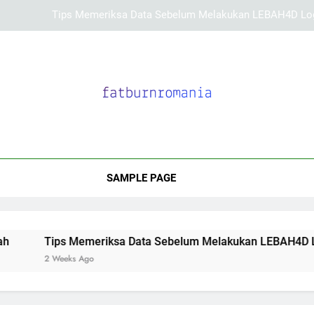
Tips Memeriksa Data Sebelum Melakukan LEBAH4D Log
Panduan Login KAYA787 deng
Cara Mengatasi Perbedaan Tampilan KAYA787 Login
Tips Menggunakan Perangkat Pribadi untuk EDWI
 Burn Romania
Tips Memeriksa Data Sebelum Melakukan LEBAH4D Log
rogram Penurunan Berat Badan Yang Efektif Di Fat Burn Roma
Panduan Login KAYA787 deng
SAMPLE PAGE
Cara Mengatasi Perbedaan Tampilan KAYA787 Login
 Memeriksa Data Sebelum Melakukan LEBAH4D Login agar Ak
ks Ago