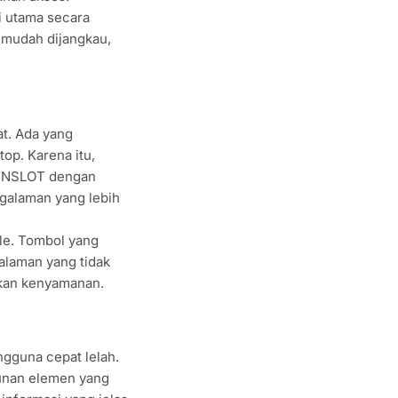
i utama secara
 mudah dijangkau,
at. Ada yang
top. Karena itu,
WINSLOT dengan
galaman yang lebih
le. Tombol yang
halaman yang tidak
akan kenyamanan.
ngguna cepat lelah.
unan elemen yang