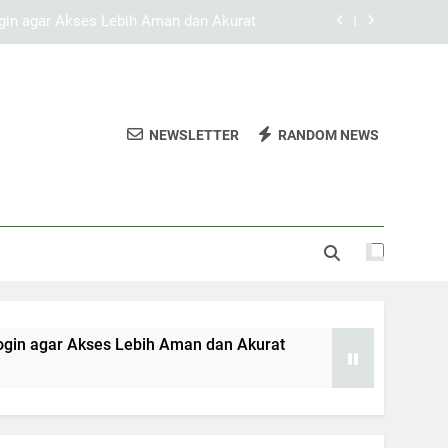
in agar Akses Lebih Aman dan Akurat
an Perangkat Pribadi yang Lebih Aman
 di Setiap Browser secara Sistematis
NEWSLETTER
RANDOM NEWS
NSLOT Login dengan Aman dan Terarah
in agar Akses Lebih Aman dan Akurat
nia.
an Perangkat Pribadi yang Lebih Aman
 di Setiap Browser secara Sistematis
ses Lebih Aman dan Akurat
Panduan Login KAYA787 den
2 Weeks Ago