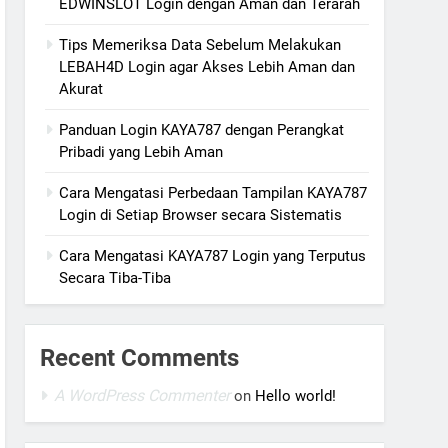
EDWINSLOT Login dengan Aman dan Terarah
Tips Memeriksa Data Sebelum Melakukan
LEBAH4D Login agar Akses Lebih Aman dan
Akurat
Panduan Login KAYA787 dengan Perangkat
Pribadi yang Lebih Aman
Cara Mengatasi Perbedaan Tampilan KAYA787
Login di Setiap Browser secara Sistematis
Cara Mengatasi KAYA787 Login yang Terputus
Secara Tiba-Tiba
Recent Comments
A WordPress Commenter
on
Hello world!