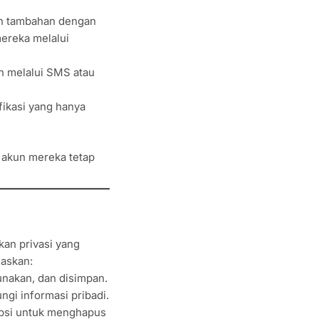
an tambahan dengan
ereka melalui
n melalui SMS atau
ikasi yang hanya
 akun mereka tetap
kan privasi yang
laskan:
nakan, dan disimpan.
gi informasi pribadi.
opsi untuk menghapus