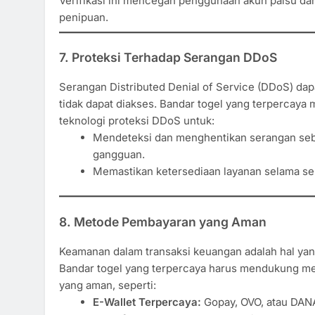
Verifikasi ini mencegah penggunaan akun palsu da
penipuan.
7. Proteksi Terhadap Serangan DDoS
Serangan Distributed Denial of Service (DDoS) da
tidak dapat diakses. Bandar togel yang terpercay
teknologi proteksi DDoS untuk:
Mendeteksi dan menghentikan serangan s
gangguan.
Memastikan ketersediaan layanan selama se
8. Metode Pembayaran yang Aman
Keamanan dalam transaksi keuangan adalah hal yan
Bandar togel yang terpercaya harus mendukung m
yang aman, seperti:
E-Wallet Terpercaya:
Gopay, OVO, atau DAN