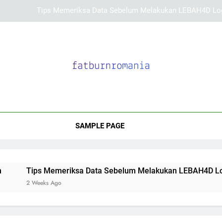
Tips Memeriksa Data Sebelum Melakukan LEBAH4D Log
Panduan Login KAYA787 deng
Cara Mengatasi Perbedaan Tampilan KAYA787 Login
Tips Menggunakan Perangkat Pribadi untuk EDWI
 Burn Romania
Tips Memeriksa Data Sebelum Melakukan LEBAH4D Log
rogram Penurunan Berat Badan Yang Efektif Di Fat Burn Roma
Panduan Login KAYA787 deng
SAMPLE PAGE
Cara Mengatasi Perbedaan Tampilan KAYA787 Login
 Memeriksa Data Sebelum Melakukan LEBAH4D Login agar Ak
ks Ago