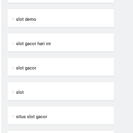
slot demo
slot gacor hari ini
slot gacor
slot
situs slot gacor