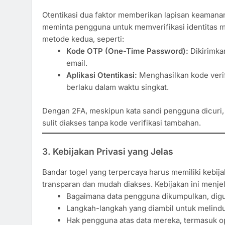
Otentikasi dua faktor memberikan lapisan keaman
meminta pengguna untuk memverifikasi identitas m
metode kedua, seperti:
Kode OTP (One-Time Password):
Dikirimka
email.
Aplikasi Otentikasi:
Menghasilkan kode verif
berlaku dalam waktu singkat.
Dengan 2FA, meskipun kata sandi pengguna dicuri,
sulit diakses tanpa kode verifikasi tambahan.
3. Kebijakan Privasi yang Jelas
Bandar togel yang terpercaya harus memiliki kebija
transparan dan mudah diakses. Kebijakan ini menje
Bagaimana data pengguna dikumpulkan, digu
Langkah-langkah yang diambil untuk melindun
Hak pengguna atas data mereka, termasuk 