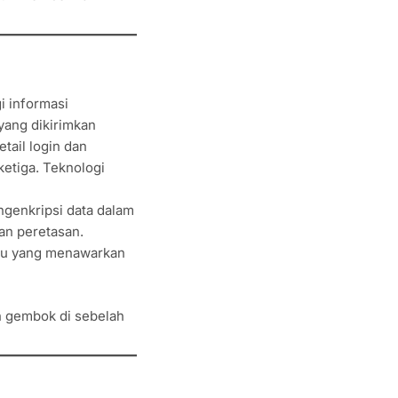
i informasi
yang dikirimkan
tail login dan
ketiga. Teknologi
ngenkripsi data dalam
an peretasan.
ru yang menawarkan
on gembok di sebelah