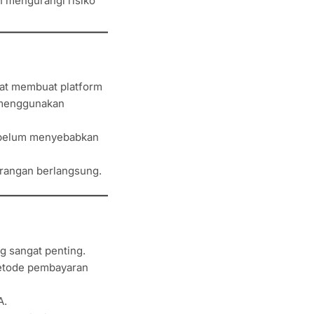
n mengurangi risiko
pat membuat platform
a menggunakan
ebelum menyebabkan
rangan berlangsung.
g sangat penting.
etode pembayaran
A.