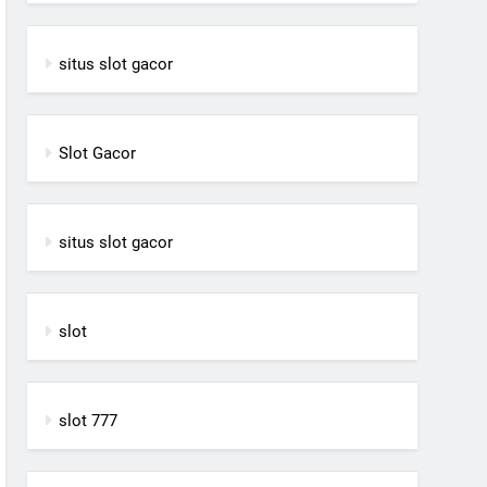
situs slot gacor
Slot Gacor
situs slot gacor
slot
slot 777