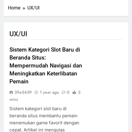
Home
UX/UI
UX/UI
Sistem Kategori Slot Baru di
Beranda Situs:
Mempermudah Navigasi dan
Meningkatkan Keterlibatan
Pemain
39e5439
1 year ago
0
5
mins
Sistem kategori slot baru di
beranda situs membantu pemain
menemukan game favorit dengan
cepat. Artikel ini mengulas