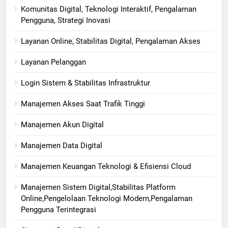
Komunitas Digital, Teknologi Interaktif, Pengalaman
Pengguna, Strategi Inovasi
Layanan Online, Stabilitas Digital, Pengalaman Akses
Layanan Pelanggan
Login Sistem & Stabilitas Infrastruktur
Manajemen Akses Saat Trafik Tinggi
Manajemen Akun Digital
Manajemen Data Digital
Manajemen Keuangan Teknologi & Efisiensi Cloud
Manajemen Sistem Digital,Stabilitas Platform
Online,Pengelolaan Teknologi Modern,Pengalaman
Pengguna Terintegrasi