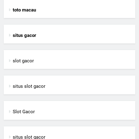
toto macau
situs gacor
slot gacor
situs slot gacor
Slot Gacor
situs slot gacor