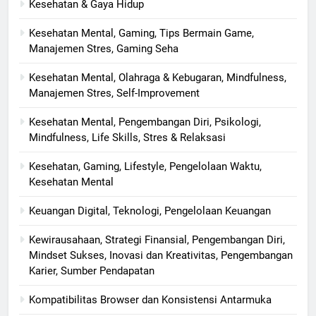
Kesehatan & Gaya Hidup
Kesehatan Mental, Gaming, Tips Bermain Game,
Manajemen Stres, Gaming Seha
Kesehatan Mental, Olahraga & Kebugaran, Mindfulness,
Manajemen Stres, Self-Improvement
Kesehatan Mental, Pengembangan Diri, Psikologi,
Mindfulness, Life Skills, Stres & Relaksasi
Kesehatan, Gaming, Lifestyle, Pengelolaan Waktu,
Kesehatan Mental
Keuangan Digital, Teknologi, Pengelolaan Keuangan
Kewirausahaan, Strategi Finansial, Pengembangan Diri,
Mindset Sukses, Inovasi dan Kreativitas, Pengembangan
Karier, Sumber Pendapatan
Kompatibilitas Browser dan Konsistensi Antarmuka