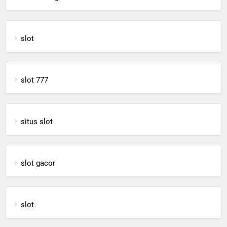
slot
slot 777
situs slot
slot gacor
slot