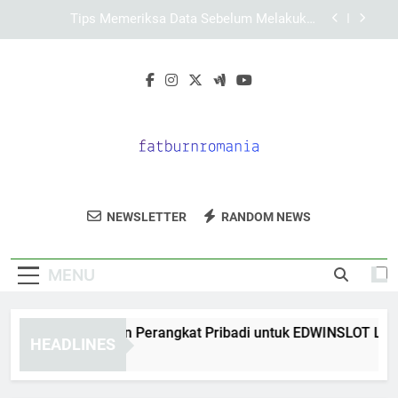
Skip
Akurat
Panduan Login KAYA787 dengan Perangkat
to
Pribadi yang Lebih Aman
content
Cara Mengatasi Perbedaan Tampilan KAYA787
Login di Setiap Browser secara Sistematis
Tips Menggunakan Perangkat Pribadi untuk
EDWINSLOT Login dengan Aman dan Terarah
Tips Memeriksa Data Sebelum Melakukan
LEBAH4D Login agar Akses Lebih Aman dan
Akurat
Panduan Login KAYA787 dengan Perangkat
Pribadi yang Lebih Aman
Fat Burn
Temukan Program Penurunan Berat Badan
Cara Mengatasi Perbedaan Tampilan KAYA787
NEWSLETTER
RANDOM NEWS
Romania
Login di Setiap Browser secara Sistematis
Yang Efektif Di Fat Burn Romania.
MENU
ps Menggunakan Perangkat Pribadi untuk EDWINSLOT Login 
HEADLINES
Weeks Ago