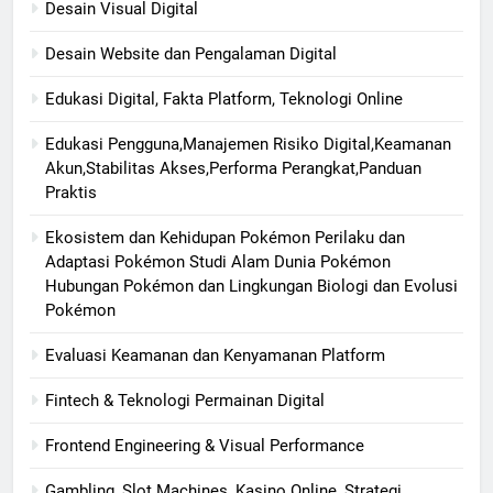
Desain Visual Digital
Desain Website dan Pengalaman Digital
Edukasi Digital, Fakta Platform, Teknologi Online
Edukasi Pengguna,Manajemen Risiko Digital,Keamanan
Akun,Stabilitas Akses,Performa Perangkat,Panduan
Praktis
Ekosistem dan Kehidupan Pokémon Perilaku dan
Adaptasi Pokémon Studi Alam Dunia Pokémon
Hubungan Pokémon dan Lingkungan Biologi dan Evolusi
Pokémon
Evaluasi Keamanan dan Kenyamanan Platform
Fintech & Teknologi Permainan Digital
Frontend Engineering & Visual Performance
Gambling, Slot Machines, Kasino Online, Strategi