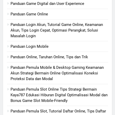
Panduan Game Digital dan User Experience
Panduan Game Online
Panduan Login Akun, Tutorial Game Online, Keamanan
Akun, Tips Login Cepat, Optimasi Perangkat, Solusi
Masalah Login
Panduan Login Mobile
Panduan Online, Taruhan Online, Tips dan Trik
Panduan Pemula Mobile & Desktop Gaming Keamanan
Akun Strategi Bermain Online Optimalisasi Koneksi
Proteksi Data dan Modal
Panduan Pemula Slot Online Tips Strategi Bermain
Kaya787 Edukasi Hiburan Digital Optimalisasi Modal dan
Bonus Game Slot Mobile-Friendly
Panduan Pemula Slot, Tutorial Daftar Online, Tips Daftar