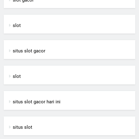
slot gacor
slot
situs slot gacor
slot
situs slot gacor hari ini
situs slot