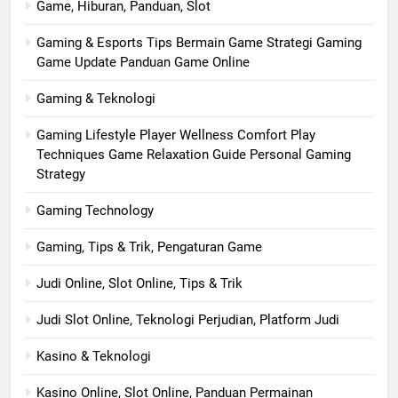
Game, Hiburan, Panduan, Slot
Gaming & Esports Tips Bermain Game Strategi Gaming
Game Update Panduan Game Online
Gaming & Teknologi
Gaming Lifestyle Player Wellness Comfort Play
Techniques Game Relaxation Guide Personal Gaming
Strategy
Gaming Technology
Gaming, Tips & Trik, Pengaturan Game
Judi Online, Slot Online, Tips & Trik
Judi Slot Online, Teknologi Perjudian, Platform Judi
Kasino & Teknologi
Kasino Online, Slot Online, Panduan Permainan