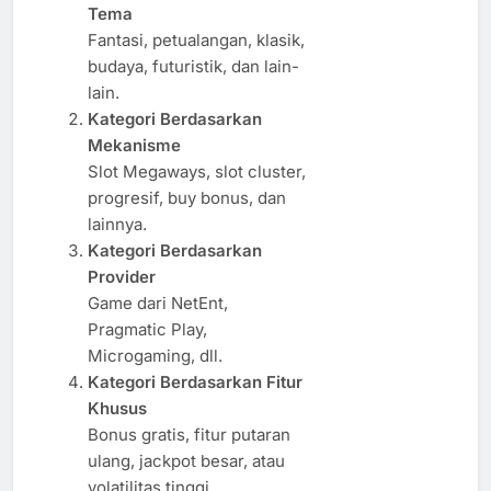
Tema
Fantasi, petualangan, klasik,
budaya, futuristik, dan lain-
lain.
Kategori Berdasarkan
Mekanisme
Slot Megaways, slot cluster,
progresif, buy bonus, dan
lainnya.
Kategori Berdasarkan
Provider
Game dari NetEnt,
Pragmatic Play,
Microgaming, dll.
Kategori Berdasarkan Fitur
Khusus
Bonus gratis, fitur putaran
ulang, jackpot besar, atau
volatilitas tinggi.