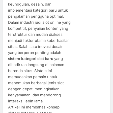
keunggulan, desain, dan
implementasi kategori baru untuk
pengalaman pengguna optimal.
Dalam industri judi slot online yang
kompetitif, penyajian konten yang
terstruktur dan mudah diakses
menjadi faktor utama keberhasilan
situs. Salah satu inovasi desain
yang berperan penting adalah
sistem kategori slot baru
yang
dihadirkan langsung di halaman
beranda situs. Sistem ini
memudahkan pemain untuk
menemukan berbagai jenis slot
dengan cepat, meningkatkan
kenyamanan, dan mendorong
interaksi lebih lama.
Artikel ini membahas konsep