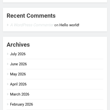
Recent Comments
A WordPress Commenter
on
Hello world!
Archives
July 2026
June 2026
May 2026
April 2026
March 2026
February 2026