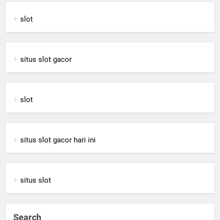
slot
situs slot gacor
slot
situs slot gacor hari ini
situs slot
Search