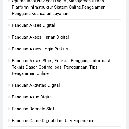
Optimalisasi Navigasi Digital,Manajemen Akses
Platform,Infrastruktur Sistem Online,Pengalaman
Pengguna,Keandalan Layanan
Panduan Akses Digital
Panduan Akses Harian Digital
Panduan Akses Login Praktis
Panduan Akses Situs, Edukasi Pengguna, Informasi
Teknis Dasar, Optimalisasi Penggunaan, Tips
Pengalaman Online
Panduan Aktivitas Digital
Panduan Akun Digital
Panduan Bermain Slot
Panduan Game Digital dan User Experience