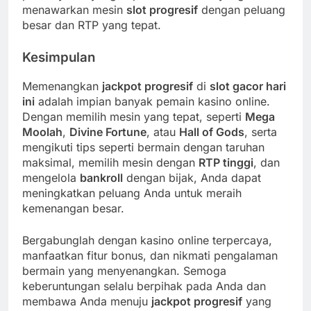
menawarkan mesin
slot progresif
dengan peluang
besar dan RTP yang tepat.
Kesimpulan
Memenangkan
jackpot progresif
di
slot gacor hari
ini
adalah impian banyak pemain kasino online.
Dengan memilih mesin yang tepat, seperti
Mega
Moolah
,
Divine Fortune
, atau
Hall of Gods
, serta
mengikuti tips seperti bermain dengan taruhan
maksimal, memilih mesin dengan
RTP tinggi
, dan
mengelola
bankroll
dengan bijak, Anda dapat
meningkatkan peluang Anda untuk meraih
kemenangan besar.
Bergabunglah dengan kasino online terpercaya,
manfaatkan fitur bonus, dan nikmati pengalaman
bermain yang menyenangkan. Semoga
keberuntungan selalu berpihak pada Anda dan
membawa Anda menuju
jackpot progresif
yang