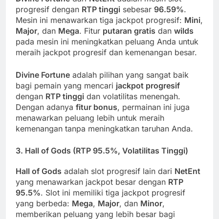
progresif dengan
RTP tinggi
sebesar
96.59%
.
Mesin ini menawarkan tiga jackpot progresif:
Mini
,
Major
, dan
Mega
. Fitur
putaran gratis
dan
wilds
pada mesin ini meningkatkan peluang Anda untuk
meraih jackpot progresif dan kemenangan besar.
Divine Fortune
adalah pilihan yang sangat baik
bagi pemain yang mencari
jackpot progresif
dengan
RTP tinggi
dan volatilitas menengah.
Dengan adanya
fitur bonus
, permainan ini juga
menawarkan peluang lebih untuk meraih
kemenangan tanpa meningkatkan taruhan Anda.
3.
Hall of Gods (RTP 95.5%, Volatilitas Tinggi)
Hall of Gods
adalah slot progresif lain dari
NetEnt
yang menawarkan jackpot besar dengan
RTP
95.5%
. Slot ini memiliki tiga jackpot progresif
yang berbeda:
Mega
,
Major
, dan
Minor
,
memberikan peluang yang lebih besar bagi