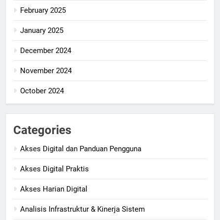
February 2025
January 2025
December 2024
November 2024
October 2024
Categories
Akses Digital dan Panduan Pengguna
Akses Digital Praktis
Akses Harian Digital
Analisis Infrastruktur & Kinerja Sistem