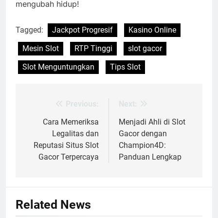
mengubah hidup!
Tagged:
Jackpot Progresif
Kasino Online
Mesin Slot
RTP Tinggi
slot gacor
Slot Menguntungkan
Tips Slot
Previous:
Next:
Post
navigation
Cara Memeriksa
Menjadi Ahli di Slot
Legalitas dan
Gacor dengan
Reputasi Situs Slot
Champion4D:
Gacor Terpercaya
Panduan Lengkap
Related News