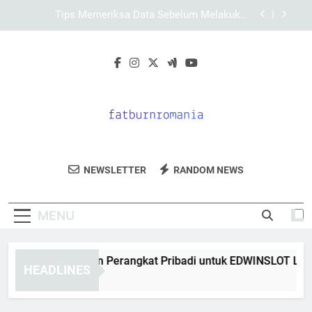
Skip
Akurat
Panduan Login KAYA787 dengan Perangkat
to
Pribadi yang Lebih Aman
content
Cara Mengatasi Perbedaan Tampilan KAYA787
Login di Setiap Browser secara Sistematis
Tips Menggunakan Perangkat Pribadi untuk
EDWINSLOT Login dengan Aman dan Terarah
Tips Memeriksa Data Sebelum Melakukan
LEBAH4D Login agar Akses Lebih Aman dan
Akurat
Panduan Login KAYA787 dengan Perangkat
Pribadi yang Lebih Aman
Fat Burn
Temukan Program Penurunan Berat Badan
Cara Mengatasi Perbedaan Tampilan KAYA787
NEWSLETTER
RANDOM NEWS
Romania
Login di Setiap Browser secara Sistematis
Yang Efektif Di Fat Burn Romania.
MENU
ps Menggunakan Perangkat Pribadi untuk EDWINSLOT Login 
HEADLINES
eeks Ago