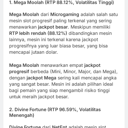
1.
Mega Moolah (RTP 88.12%, Volatilitas Tinggi)
Mega Moolah
dari
Microgaming
adalah salah satu
mesin slot progresif paling terkenal yang sering
menawarkan
jackpot besar
. Meskipun memiliki
RTP lebih rendah (88.12%)
dibandingkan mesin
lainnya, mesin ini terkenal karena jackpot
progresifnya yang luar biasa besar, yang bisa
mencapai jutaan dolar.
Mega Moolah
menawarkan empat
jackpot
progresif
berbeda (Mini, Minor, Major, dan Mega),
dengan
jackpot Mega
sering kali mencapai angka
yang sangat besar. Mesin ini adalah pilihan ideal
bagi pemain yang siap mengambil risiko tinggi
untuk meraih jackpot besar.
2.
Divine Fortune (RTP 96.59%, Volatilitas
Menengah)
Divine Fortune
dari
NetEnt
adalah mesin slot