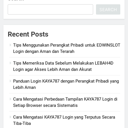
SEARCH
Recent Posts
Tips Menggunakan Perangkat Pribadi untuk EDWINSLOT
Login dengan Aman dan Terarah
Tips Memeriksa Data Sebelum Melakukan LEBAH4D
Login agar Akses Lebih Aman dan Akurat
Panduan Login KAYA787 dengan Perangkat Pribadi yang
Lebih Aman
Cara Mengatasi Perbedaan Tampilan KAYA787 Login di
Setiap Browser secara Sistematis
Cara Mengatasi KAYA787 Login yang Terputus Secara
Tiba-Tiba