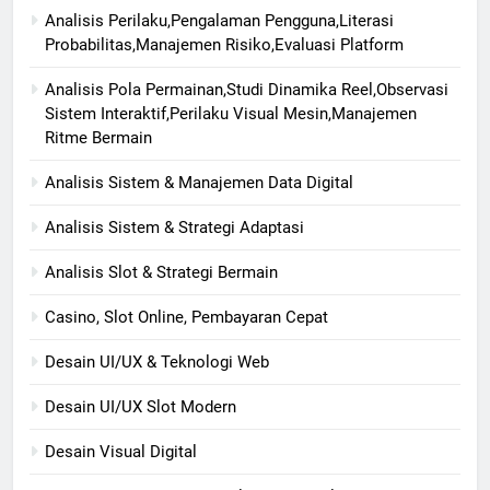
Analisis Perilaku,Pengalaman Pengguna,Literasi
Probabilitas,Manajemen Risiko,Evaluasi Platform
Analisis Pola Permainan,Studi Dinamika Reel,Observasi
Sistem Interaktif,Perilaku Visual Mesin,Manajemen
Ritme Bermain
Analisis Sistem & Manajemen Data Digital
Analisis Sistem & Strategi Adaptasi
Analisis Slot & Strategi Bermain
Casino, Slot Online, Pembayaran Cepat
Desain UI/UX & Teknologi Web
Desain UI/UX Slot Modern
Desain Visual Digital