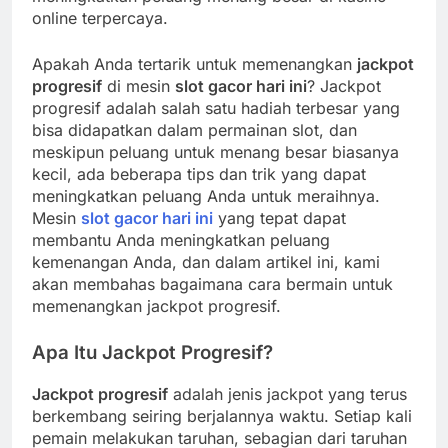
online terpercaya.
Apakah Anda tertarik untuk memenangkan
jackpot
progresif
di mesin
slot gacor hari ini
? Jackpot
progresif adalah salah satu hadiah terbesar yang
bisa didapatkan dalam permainan slot, dan
meskipun peluang untuk menang besar biasanya
kecil, ada beberapa tips dan trik yang dapat
meningkatkan peluang Anda untuk meraihnya.
Mesin
slot gacor hari ini
yang tepat dapat
membantu Anda meningkatkan peluang
kemenangan Anda, dan dalam artikel ini, kami
akan membahas bagaimana cara bermain untuk
memenangkan jackpot progresif.
Apa Itu Jackpot Progresif?
Jackpot progresif
adalah jenis jackpot yang terus
berkembang seiring berjalannya waktu. Setiap kali
pemain melakukan taruhan, sebagian dari taruhan