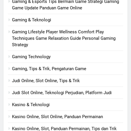
Gaming & Esports Tips Bermain Game Strategi Gaming
Game Update Panduan Game Online
Gaming & Teknologi
Gaming Lifestyle Player Wellness Comfort Play
Techniques Game Relaxation Guide Personal Gaming
Strategy
Gaming Technology
Gaming, Tips & Trik, Pengaturan Game
Judi Online, Slot Online, Tips & Trik
Judi Slot Online, Teknologi Perjudian, Platform Judi
Kasino & Teknologi
Kasino Online, Slot Online, Panduan Permainan
Kasino Online, Slot, Panduan Permainan, Tips dan Trik