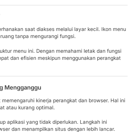
f
rhanakan saat diakses melalui layar kecil. Ikon menu
uang tanpa mengurangi fungsi.
uktur menu ini. Dengan memahami letak dan fungsi
 cepat dan efisien meskipun menggunakan perangkat
ang Mengganggu
t memengaruhi kinerja perangkat dan browser. Hal ini
t atau kurang optimal.
aplikasi yang tidak diperlukan. Langkah ini
ser dan menampilkan situs dengan lebih lancar.