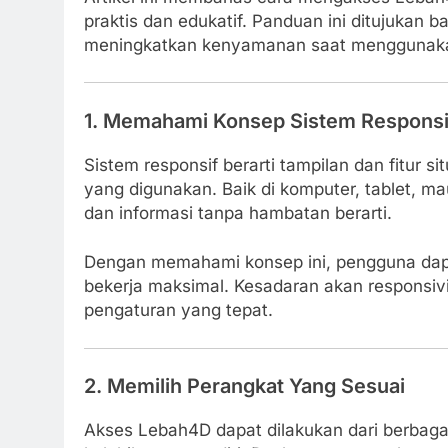
praktis dan edukatif. Panduan ini ditujuka
meningkatkan kenyamanan saat menggunaka
1. Memahami Konsep Sistem Responsi
Sistem responsif berarti tampilan dan fitur 
yang digunakan. Baik di komputer, tablet, 
dan informasi tanpa hambatan berarti.
Dengan memahami konsep ini, pengguna dap
bekerja maksimal. Kesadaran akan responsi
pengaturan yang tepat.
2. Memilih Perangkat Yang Sesuai
Akses Lebah4D dapat dilakukan dari berbaga