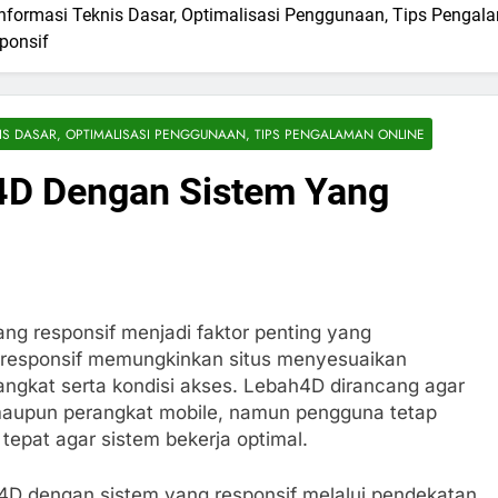
nformasi Teknis Dasar, Optimalisasi Penggunaan, Tips Pengal
ponsif
IS DASAR, OPTIMALISASI PENGGUNAAN, TIPS PENGALAMAN ONLINE
4D Dengan Sistem Yang
ng responsif menjadi faktor penting yang
responsif memungkinkan situs menyesuaikan
angkat serta kondisi akses. Lebah4D dirancang agar
 maupun perangkat mobile, namun pengguna tetap
pat agar sistem bekerja optimal.
4D dengan sistem yang responsif melalui pendekatan