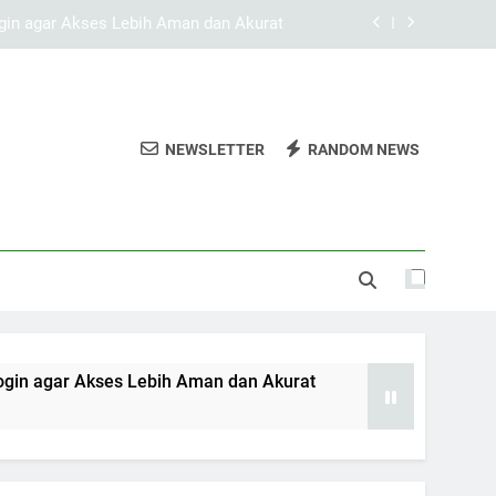
in agar Akses Lebih Aman dan Akurat
an Perangkat Pribadi yang Lebih Aman
 di Setiap Browser secara Sistematis
NEWSLETTER
RANDOM NEWS
NSLOT Login dengan Aman dan Terarah
in agar Akses Lebih Aman dan Akurat
nia.
an Perangkat Pribadi yang Lebih Aman
 di Setiap Browser secara Sistematis
ses Lebih Aman dan Akurat
Panduan Login KAYA787 den
2 Weeks Ago