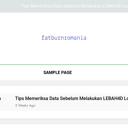
Tips Memeriksa Data Sebelum Melakukan LEBAH4D Log
Panduan Login KAYA787 deng
Cara Mengatasi Perbedaan Tampilan KAYA787 Login
Tips Menggunakan Perangkat Pribadi untuk EDWI
 Burn Romania
Tips Memeriksa Data Sebelum Melakukan LEBAH4D Log
rogram Penurunan Berat Badan Yang Efektif Di Fat Burn Roma
Panduan Login KAYA787 deng
SAMPLE PAGE
Cara Mengatasi Perbedaan Tampilan KAYA787 Login
 Memeriksa Data Sebelum Melakukan LEBAH4D Login agar Ak
ks Ago