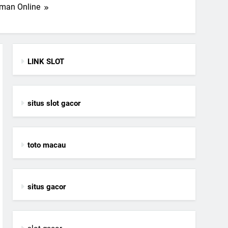
aman Online
LINK SLOT
situs slot gacor
toto macau
situs gacor