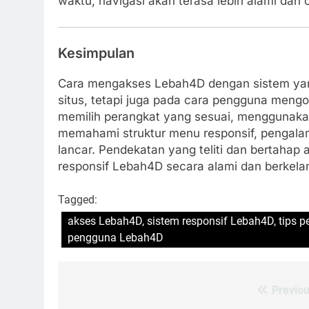
waktu, navigasi akan terasa lebih alami dan 
Kesimpulan
Cara mengakses Lebah4D dengan sistem yang
situs, tetapi juga pada cara pengguna meng
memilih perangkat yang sesuai, menggunakan 
memahami struktur menu responsif, pengala
lancar. Pendekatan yang teliti dan bertah
responsif Lebah4D secara alami dan berkelan
Tagged:
akses Lebah4D, sistem responsif Lebah4D, tips
pengguna Lebah4D
Previou
Post