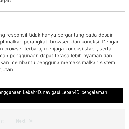
cepat.
 responsif tidak hanya bergantung pada desain
optimalkan perangkat, browser, dan koneksi. Dengan
browser terbaru, menjaga koneksi stabil, serta
man penggunaan dapat terasa lebih nyaman dan
ap akan membantu pengguna memaksimalkan sistem
jutan.
 penggunaan Lebah4D, navigasi Lebah4D, pengalaman
s:
Next: