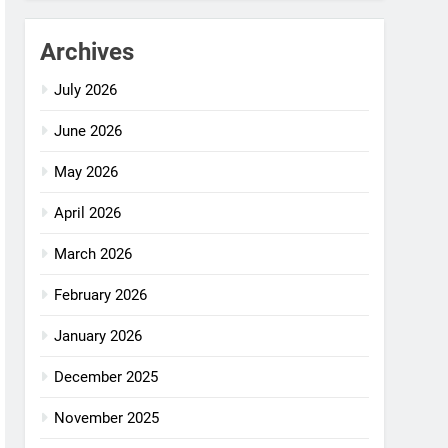
Archives
July 2026
June 2026
May 2026
April 2026
March 2026
February 2026
January 2026
December 2025
November 2025