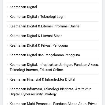
Keamanan Digital
Keamanan Digital / Teknologi Login
Keamanan Digital & Literasi Informasi Online
Keamanan Digital & Literasi Siber
Keamanan Digital & Privasi Pengguna
Keamanan Digital dan Pengalaman Pengguna
Keamanan Digital, Infrastruktur Jaringan, Panduan Akses,
Teknologi Internet, Edukasi Online
Keamanan Finansial & Infrastruktur Digital
Keamanan Informasi, Teknologi Identitas, Arsitektur
Digital, Cybersecurity Strategy
Keamanan Multi-Perangkat, Panduan Akses Akun, Privasi