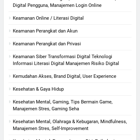
Digital Pengguna, Manajemen Login Online
Keamanan Online / Literasi Digital
Keamanan Perangkat dan Akun
Keamanan Perangkat dan Privasi
Keamanan Siber Transformasi Digital Teknologi
Informasi Literasi Digital Manajemen Risiko Digital
Kemudahan Akses, Brand Digital, User Experience
Kesehatan & Gaya Hidup
Kesehatan Mental, Gaming, Tips Bermain Game,
Manajemen Stres, Gaming Seha
Kesehatan Mental, Olahraga & Kebugaran, Mindfulness,
Manajemen Stres, Self-Improvement