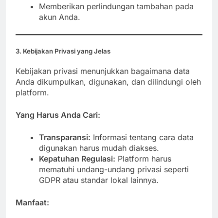
Memberikan perlindungan tambahan pada
akun Anda.
3. Kebijakan Privasi yang Jelas
Kebijakan privasi menunjukkan bagaimana data
Anda dikumpulkan, digunakan, dan dilindungi oleh
platform.
Yang Harus Anda Cari:
Transparansi:
Informasi tentang cara data
digunakan harus mudah diakses.
Kepatuhan Regulasi:
Platform harus
mematuhi undang-undang privasi seperti
GDPR atau standar lokal lainnya.
Manfaat: