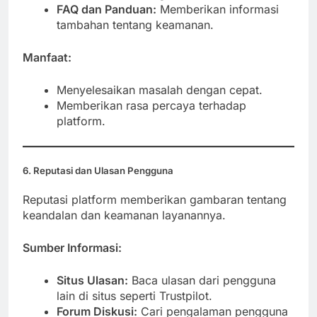
FAQ dan Panduan:
Memberikan informasi
tambahan tentang keamanan.
Manfaat:
Menyelesaikan masalah dengan cepat.
Memberikan rasa percaya terhadap
platform.
6. Reputasi dan Ulasan Pengguna
Reputasi platform memberikan gambaran tentang
keandalan dan keamanan layanannya.
Sumber Informasi:
Situs Ulasan:
Baca ulasan dari pengguna
lain di situs seperti Trustpilot.
Forum Diskusi:
Cari pengalaman pengguna