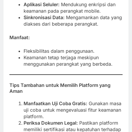
Aplikasi Seluler:
Mendukung enkripsi dan
keamanan pada perangkat mobile.
Sinkronisasi Data:
Mengamankan data yang
diakses dari beberapa perangkat.
Manfaat:
Fleksibilitas dalam penggunaan.
Keamanan tetap terjaga meskipun
menggunakan perangkat yang berbeda.
Tips Tambahan untuk Memilih Platform yang
Aman
Manfaatkan Uji Coba Gratis:
Gunakan masa
uji coba untuk mengevaluasi fitur keamanan
platform.
Periksa Dokumen Legal:
Pastikan platform
memiliki sertifikasi atau kepatuhan terhadap