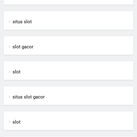
situs slot
slot gacor
slot
situs slot gacor
slot