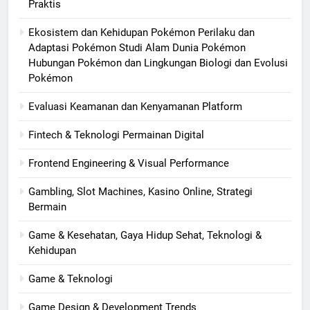
Praktis
Ekosistem dan Kehidupan Pokémon Perilaku dan
Adaptasi Pokémon Studi Alam Dunia Pokémon
Hubungan Pokémon dan Lingkungan Biologi dan Evolusi
Pokémon
Evaluasi Keamanan dan Kenyamanan Platform
Fintech & Teknologi Permainan Digital
Frontend Engineering & Visual Performance
Gambling, Slot Machines, Kasino Online, Strategi
Bermain
Game & Kesehatan, Gaya Hidup Sehat, Teknologi &
Kehidupan
Game & Teknologi
Game Design & Development Trends