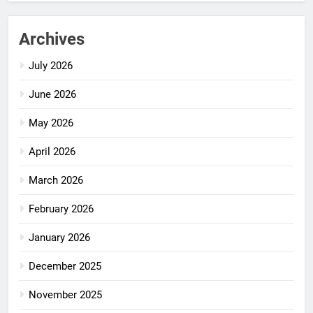
Archives
July 2026
June 2026
May 2026
April 2026
March 2026
February 2026
January 2026
December 2025
November 2025