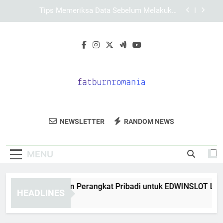
Skip
Akurat
Panduan Login KAYA787 dengan Perangkat
to
Pribadi yang Lebih Aman
content
Cara Mengatasi Perbedaan Tampilan KAYA787
Login di Setiap Browser secara Sistematis
Tips Menggunakan Perangkat Pribadi untuk
EDWINSLOT Login dengan Aman dan Terarah
Tips Memeriksa Data Sebelum Melakukan
LEBAH4D Login agar Akses Lebih Aman dan
Akurat
Panduan Login KAYA787 dengan Perangkat
Pribadi yang Lebih Aman
Fat Burn
Temukan Program Penurunan Berat Badan
Cara Mengatasi Perbedaan Tampilan KAYA787
NEWSLETTER
RANDOM NEWS
Romania
Login di Setiap Browser secara Sistematis
Yang Efektif Di Fat Burn Romania.
MENU
ps Menggunakan Perangkat Pribadi untuk EDWINSLOT Login 
HEADLINES
Weeks Ago