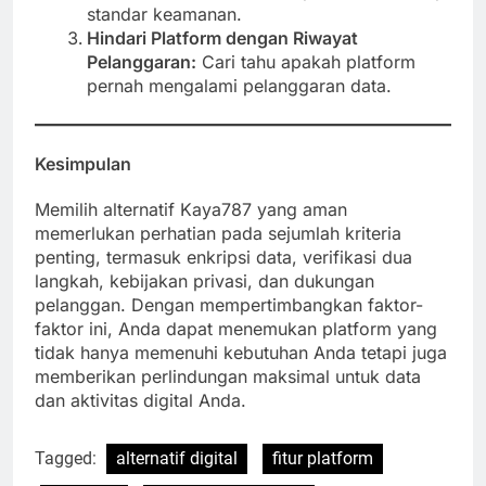
standar keamanan.
Hindari Platform dengan Riwayat
Pelanggaran:
Cari tahu apakah platform
pernah mengalami pelanggaran data.
Kesimpulan
Memilih alternatif Kaya787 yang aman
memerlukan perhatian pada sejumlah kriteria
penting, termasuk enkripsi data, verifikasi dua
langkah, kebijakan privasi, dan dukungan
pelanggan. Dengan mempertimbangkan faktor-
faktor ini, Anda dapat menemukan platform yang
tidak hanya memenuhi kebutuhan Anda tetapi juga
memberikan perlindungan maksimal untuk data
dan aktivitas digital Anda.
Tagged:
alternatif digital
fitur platform