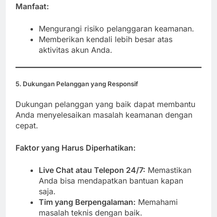
Manfaat:
Mengurangi risiko pelanggaran keamanan.
Memberikan kendali lebih besar atas
aktivitas akun Anda.
5. Dukungan Pelanggan yang Responsif
Dukungan pelanggan yang baik dapat membantu
Anda menyelesaikan masalah keamanan dengan
cepat.
Faktor yang Harus Diperhatikan:
Live Chat atau Telepon 24/7:
Memastikan
Anda bisa mendapatkan bantuan kapan
saja.
Tim yang Berpengalaman:
Memahami
masalah teknis dengan baik.