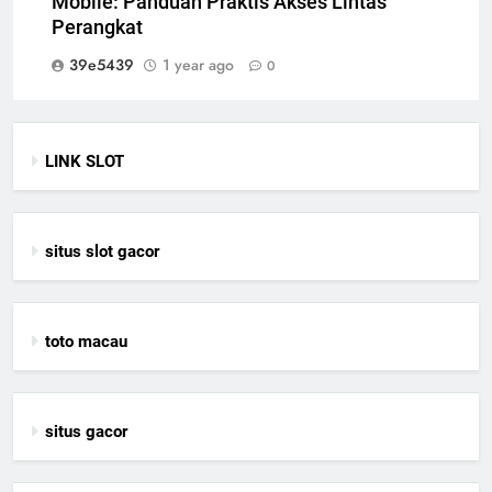
Mobile: Panduan Praktis Akses Lintas
Perangkat
39e5439
1 year ago
0
LINK SLOT
situs slot gacor
toto macau
situs gacor