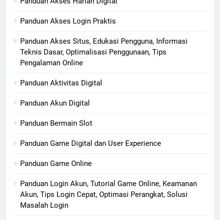
Panduan Akses Harian Digital
Panduan Akses Login Praktis
Panduan Akses Situs, Edukasi Pengguna, Informasi
Teknis Dasar, Optimalisasi Penggunaan, Tips
Pengalaman Online
Panduan Aktivitas Digital
Panduan Akun Digital
Panduan Bermain Slot
Panduan Game Digital dan User Experience
Panduan Game Online
Panduan Login Akun, Tutorial Game Online, Keamanan
Akun, Tips Login Cepat, Optimasi Perangkat, Solusi
Masalah Login