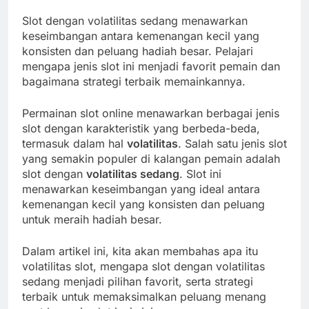
Slot dengan volatilitas sedang menawarkan
keseimbangan antara kemenangan kecil yang
konsisten dan peluang hadiah besar. Pelajari
mengapa jenis slot ini menjadi favorit pemain dan
bagaimana strategi terbaik memainkannya.
Permainan slot online menawarkan berbagai jenis
slot dengan karakteristik yang berbeda-beda,
termasuk dalam hal
volatilitas
. Salah satu jenis slot
yang semakin populer di kalangan pemain adalah
slot dengan
volatilitas sedang
. Slot ini
menawarkan keseimbangan yang ideal antara
kemenangan kecil yang konsisten dan peluang
untuk meraih hadiah besar.
Dalam artikel ini, kita akan membahas apa itu
volatilitas slot, mengapa slot dengan volatilitas
sedang menjadi pilihan favorit, serta strategi
terbaik untuk memaksimalkan peluang menang