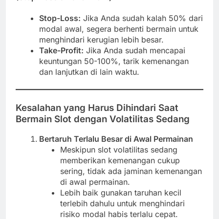
Stop-Loss:
Jika Anda sudah kalah 50% dari
modal awal, segera berhenti bermain untuk
menghindari kerugian lebih besar.
Take-Profit:
Jika Anda sudah mencapai
keuntungan 50-100%, tarik kemenangan
dan lanjutkan di lain waktu.
Kesalahan yang Harus Dihindari Saat
Bermain Slot dengan Volatilitas Sedang
Bertaruh Terlalu Besar di Awal Permainan
Meskipun slot volatilitas sedang
memberikan kemenangan cukup
sering, tidak ada jaminan kemenangan
di awal permainan.
Lebih baik gunakan taruhan kecil
terlebih dahulu untuk menghindari
risiko modal habis terlalu cepat.