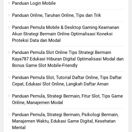
Panduan Login Mobile
Panduan Online, Taruhan Online, Tips dan Trik
Panduan Pemula Mobile & Desktop Gaming Keamanan
Akun Strategi Bermain Online Optimalisasi Koneksi
Proteksi Data dan Modal
Panduan Pemula Slot Online Tips Strategi Bermain
Kaya787 Edukasi Hiburan Digital Optimalisasi Modal dan
Bonus Game Slot Mobile-Friendly
Panduan Pemula Slot, Tutorial Daftar Online, Tips Daftar
Cepat, Edukasi Slot Online, Langkah Daftar Aman
Panduan Pemula, Strategi Bermain, Fitur Slot, Tips Game
Online, Manajemen Modal
Panduan Pemula, Strategi Bermain, Psikologi Bermain,
Manajemen Waktu, Edukasi Game Digital, Kesehatan
Mental