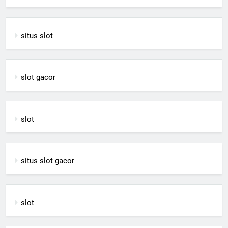
situs slot
slot gacor
slot
situs slot gacor
slot