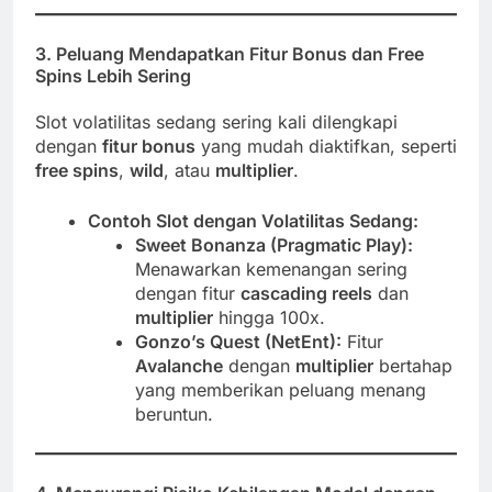
3. Peluang Mendapatkan Fitur Bonus dan Free
Spins Lebih Sering
Slot volatilitas sedang sering kali dilengkapi
dengan
fitur bonus
yang mudah diaktifkan, seperti
free spins
,
wild
, atau
multiplier
.
Contoh Slot dengan Volatilitas Sedang:
Sweet Bonanza (Pragmatic Play):
Menawarkan kemenangan sering
dengan fitur
cascading reels
dan
multiplier
hingga 100x.
Gonzo’s Quest (NetEnt):
Fitur
Avalanche
dengan
multiplier
bertahap
yang memberikan peluang menang
beruntun.