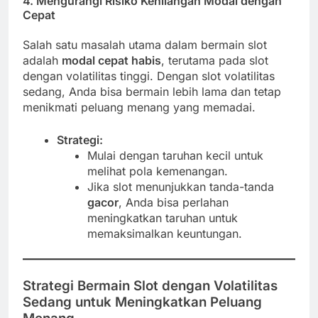
4. Mengurangi Risiko Kehilangan Modal dengan
Cepat
Salah satu masalah utama dalam bermain slot
adalah
modal cepat habis
, terutama pada slot
dengan volatilitas tinggi. Dengan slot volatilitas
sedang, Anda bisa bermain lebih lama dan tetap
menikmati peluang menang yang memadai.
Strategi:
Mulai dengan taruhan kecil untuk
melihat pola kemenangan.
Jika slot menunjukkan tanda-tanda
gacor
, Anda bisa perlahan
meningkatkan taruhan untuk
memaksimalkan keuntungan.
Strategi Bermain Slot dengan Volatilitas
Sedang untuk Meningkatkan Peluang