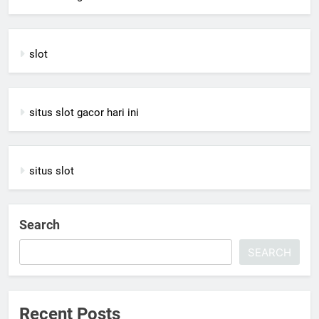
slot
situs slot gacor hari ini
situs slot
Search
SEARCH
Recent Posts