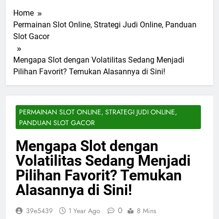
Home
Permainan Slot Online, Strategi Judi Online, Panduan
Slot Gacor
Mengapa Slot dengan Volatilitas Sedang Menjadi
Pilihan Favorit? Temukan Alasannya di Sini!
PERMAINAN SLOT ONLINE, STRATEGI JUDI ONLINE,
PANDUAN SLOT GACOR
Mengapa Slot dengan
Volatilitas Sedang Menjadi
Pilihan Favorit? Temukan
Alasannya di Sini!
0
39e5439
1 Year Ago
8 Mins