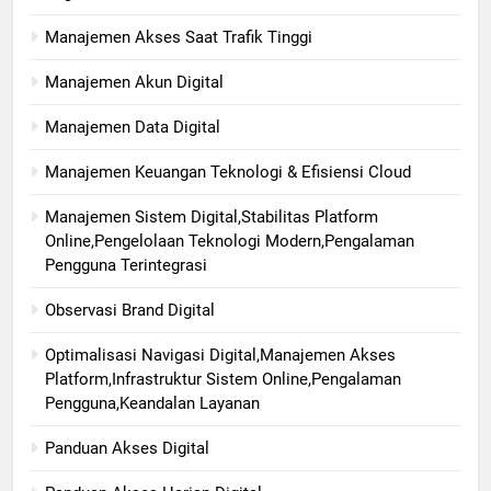
Manajemen Akses Saat Trafik Tinggi
Manajemen Akun Digital
Manajemen Data Digital
Manajemen Keuangan Teknologi & Efisiensi Cloud
Manajemen Sistem Digital,Stabilitas Platform
Online,Pengelolaan Teknologi Modern,Pengalaman
Pengguna Terintegrasi
Observasi Brand Digital
Optimalisasi Navigasi Digital,Manajemen Akses
Platform,Infrastruktur Sistem Online,Pengalaman
Pengguna,Keandalan Layanan
Panduan Akses Digital