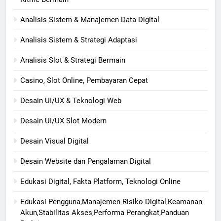
Analisis Sistem & Manajemen Data Digital
Analisis Sistem & Strategi Adaptasi
Analisis Slot & Strategi Bermain
Casino, Slot Online, Pembayaran Cepat
Desain UI/UX & Teknologi Web
Desain UI/UX Slot Modern
Desain Visual Digital
Desain Website dan Pengalaman Digital
Edukasi Digital, Fakta Platform, Teknologi Online
Edukasi Pengguna,Manajemen Risiko Digital,Keamanan
Akun,Stabilitas Akses,Performa Perangkat,Panduan