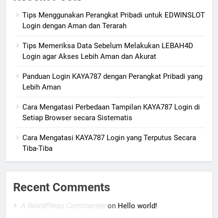
Tips Menggunakan Perangkat Pribadi untuk EDWINSLOT
Login dengan Aman dan Terarah
Tips Memeriksa Data Sebelum Melakukan LEBAH4D
Login agar Akses Lebih Aman dan Akurat
Panduan Login KAYA787 dengan Perangkat Pribadi yang
Lebih Aman
Cara Mengatasi Perbedaan Tampilan KAYA787 Login di
Setiap Browser secara Sistematis
Cara Mengatasi KAYA787 Login yang Terputus Secara
Tiba-Tiba
Recent Comments
A WordPress Commenter
on
Hello world!