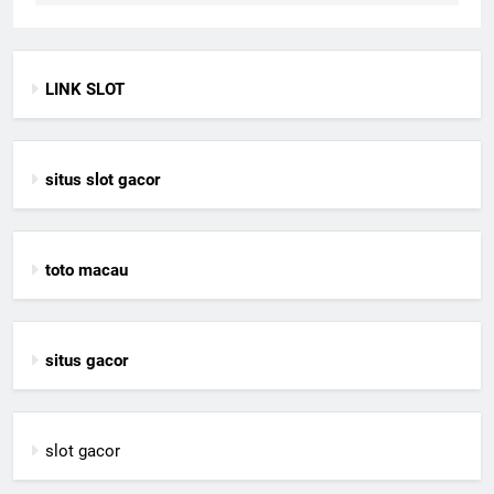
LINK SLOT
situs slot gacor
toto macau
situs gacor
slot gacor