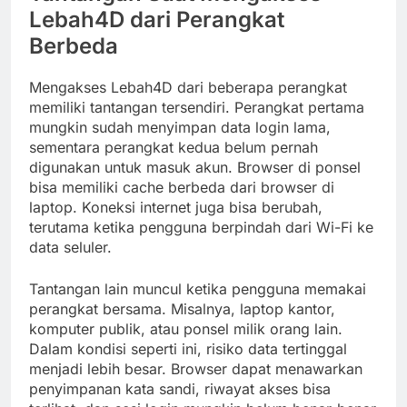
Lebah4D dari Perangkat
Berbeda
Mengakses Lebah4D dari beberapa perangkat
memiliki tantangan tersendiri. Perangkat pertama
mungkin sudah menyimpan data login lama,
sementara perangkat kedua belum pernah
digunakan untuk masuk akun. Browser di ponsel
bisa memiliki cache berbeda dari browser di
laptop. Koneksi internet juga bisa berubah,
terutama ketika pengguna berpindah dari Wi-Fi ke
data seluler.
Tantangan lain muncul ketika pengguna memakai
perangkat bersama. Misalnya, laptop kantor,
komputer publik, atau ponsel milik orang lain.
Dalam kondisi seperti ini, risiko data tertinggal
menjadi lebih besar. Browser dapat menawarkan
penyimpanan kata sandi, riwayat akses bisa