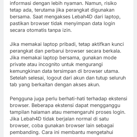
informasi dengan lebih nyaman. Namun, risiko
tetap ada, terutama jika perangkat digunakan
bersama. Saat mengakses Lebah4D dari laptop,
pastikan browser tidak menyimpan data login
secara otomatis tanpa izin.
Jika memakai laptop pribadi, tetap aktifkan kunci
perangkat dan perbarui browser secara berkala.
Jika memakai laptop bersama, gunakan mode
private atau incognito untuk mengurangi
kemungkinan data tersimpan di browser utama.
Setelah selesai, logout dari akun dan tutup seluruh
tab yang berkaitan dengan akses akun.
Pengguna juga perlu berhati-hati terhadap ekstensi
browser. Beberapa ekstensi dapat mengganggu
tampilan halaman atau memengaruhi proses login.
Jika Lebah4D tidak berjalan normal di satu
browser, coba gunakan browser lain sebagai
pembanding. Cara ini membantu mengetahui