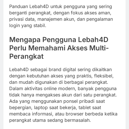
Panduan Lebah4D untuk pengguna yang sering
berganti perangkat, dengan fokus akses aman,
privasi data, manajemen akun, dan pengalaman
login yang stabil.
Mengapa Pengguna Lebah4D
Perlu Memahami Akses Multi-
Perangkat
Lebah4D sebagai brand digital sering dikaitkan
dengan kebutuhan akses yang praktis, fleksibel,
dan mudah digunakan di berbagai perangkat.
Dalam aktivitas online modern, banyak pengguna
tidak hanya mengakses akun dari satu perangkat.
Ada yang menggunakan ponsel pribadi saat
bepergian, laptop saat bekerja, tablet saat
membaca informasi, atau browser berbeda ketika
perangkat utama sedang bermasalah.