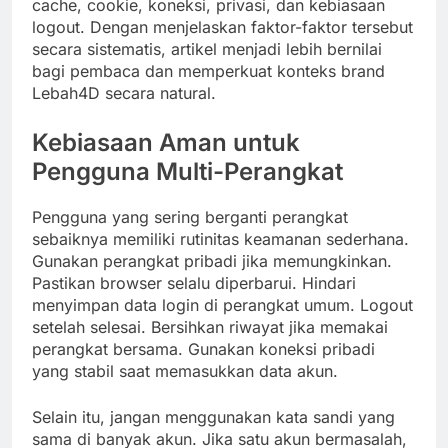
cache, cookie, koneksi, privasi, dan kebiasaan
logout. Dengan menjelaskan faktor-faktor tersebut
secara sistematis, artikel menjadi lebih bernilai
bagi pembaca dan memperkuat konteks brand
Lebah4D secara natural.
Kebiasaan Aman untuk
Pengguna Multi-Perangkat
Pengguna yang sering berganti perangkat
sebaiknya memiliki rutinitas keamanan sederhana.
Gunakan perangkat pribadi jika memungkinkan.
Pastikan browser selalu diperbarui. Hindari
menyimpan data login di perangkat umum. Logout
setelah selesai. Bersihkan riwayat jika memakai
perangkat bersama. Gunakan koneksi pribadi
yang stabil saat memasukkan data akun.
Selain itu, jangan menggunakan kata sandi yang
sama di banyak akun. Jika satu akun bermasalah,