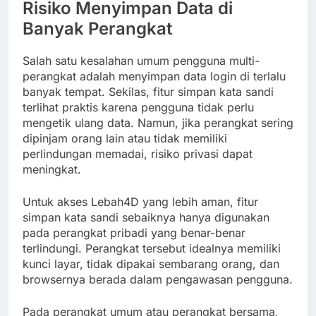
Risiko Menyimpan Data di
Banyak Perangkat
Salah satu kesalahan umum pengguna multi-
perangkat adalah menyimpan data login di terlalu
banyak tempat. Sekilas, fitur simpan kata sandi
terlihat praktis karena pengguna tidak perlu
mengetik ulang data. Namun, jika perangkat sering
dipinjam orang lain atau tidak memiliki
perlindungan memadai, risiko privasi dapat
meningkat.
Untuk akses Lebah4D yang lebih aman, fitur
simpan kata sandi sebaiknya hanya digunakan
pada perangkat pribadi yang benar-benar
terlindungi. Perangkat tersebut idealnya memiliki
kunci layar, tidak dipakai sembarang orang, dan
browsernya berada dalam pengawasan pengguna.
Pada perangkat umum atau perangkat bersama,