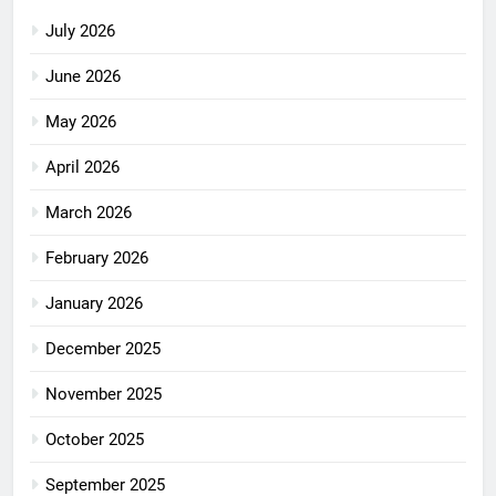
July 2026
June 2026
May 2026
April 2026
March 2026
February 2026
January 2026
December 2025
November 2025
October 2025
September 2025