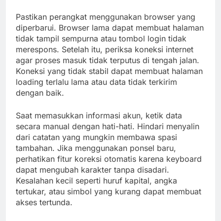
Pastikan perangkat menggunakan browser yang
diperbarui. Browser lama dapat membuat halaman
tidak tampil sempurna atau tombol login tidak
merespons. Setelah itu, periksa koneksi internet
agar proses masuk tidak terputus di tengah jalan.
Koneksi yang tidak stabil dapat membuat halaman
loading terlalu lama atau data tidak terkirim
dengan baik.
Saat memasukkan informasi akun, ketik data
secara manual dengan hati-hati. Hindari menyalin
dari catatan yang mungkin membawa spasi
tambahan. Jika menggunakan ponsel baru,
perhatikan fitur koreksi otomatis karena keyboard
dapat mengubah karakter tanpa disadari.
Kesalahan kecil seperti huruf kapital, angka
tertukar, atau simbol yang kurang dapat membuat
akses tertunda.