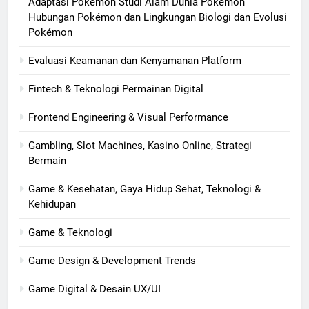
Adaptasi Pokémon Studi Alam Dunia Pokémon
Hubungan Pokémon dan Lingkungan Biologi dan Evolusi
Pokémon
Evaluasi Keamanan dan Kenyamanan Platform
Fintech & Teknologi Permainan Digital
Frontend Engineering & Visual Performance
Gambling, Slot Machines, Kasino Online, Strategi
Bermain
Game & Kesehatan, Gaya Hidup Sehat, Teknologi &
Kehidupan
Game & Teknologi
Game Design & Development Trends
Game Digital & Desain UX/UI