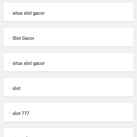
situs slot gacor
Slot Gacor
situs slot gacor
slot
slot 777