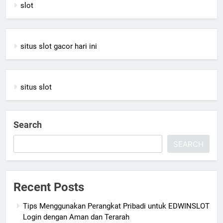
slot
situs slot gacor hari ini
situs slot
Search
SEARCH
Recent Posts
Tips Menggunakan Perangkat Pribadi untuk EDWINSLOT
Login dengan Aman dan Terarah