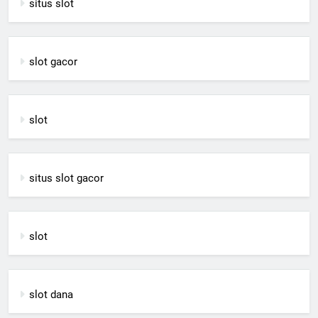
situs slot
slot gacor
slot
situs slot gacor
slot
slot dana