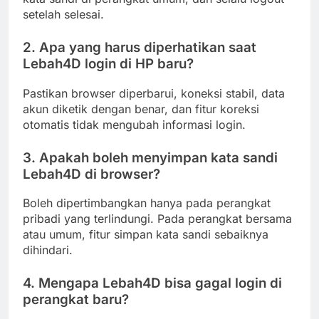
setelah selesai.
2. Apa yang harus diperhatikan saat
Lebah4D login di HP baru?
Pastikan browser diperbarui, koneksi stabil, data
akun diketik dengan benar, dan fitur koreksi
otomatis tidak mengubah informasi login.
3. Apakah boleh menyimpan kata sandi
Lebah4D di browser?
Boleh dipertimbangkan hanya pada perangkat
pribadi yang terlindungi. Pada perangkat bersama
atau umum, fitur simpan kata sandi sebaiknya
dihindari.
4. Mengapa Lebah4D bisa gagal login di
perangkat baru?