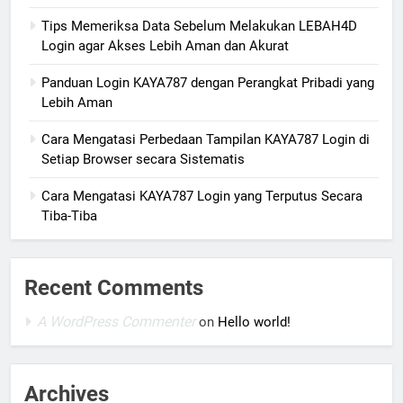
Tips Memeriksa Data Sebelum Melakukan LEBAH4D
Login agar Akses Lebih Aman dan Akurat
Panduan Login KAYA787 dengan Perangkat Pribadi yang
Lebih Aman
Cara Mengatasi Perbedaan Tampilan KAYA787 Login di
Setiap Browser secara Sistematis
Cara Mengatasi KAYA787 Login yang Terputus Secara
Tiba-Tiba
Recent Comments
A WordPress Commenter
on
Hello world!
Archives