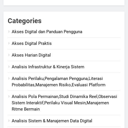
Categories
Akses Digital dan Panduan Pengguna
Akses Digital Praktis
Akses Harian Digital
Analisis Infrastruktur & Kinerja Sistem
Analisis Perilaku,Pengalaman Pengguna,Literasi
Probabilitas,Manajemen Risiko,Evaluasi Platform
Analisis Pola Permainan,Studi Dinamika Reel,Observasi
Sistem Interaktif,Perilaku Visual Mesin,Manajemen
Ritme Bermain
Analisis Sistem & Manajemen Data Digital