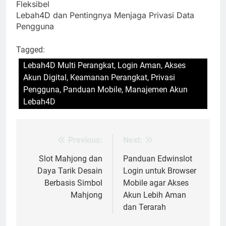
Fleksibel
Lebah4D dan Pentingnya Menjaga Privasi Data
Pengguna
Tagged:
Lebah4D Multi Perangkat, Login Aman, Akses
Akun Digital, Keamanan Perangkat, Privasi
Pengguna, Panduan Mobile, Manajemen Akun
Lebah4D
Previous:
Next:
Post
navigation
Slot Mahjong dan
Panduan Edwinslot
Daya Tarik Desain
Login untuk Browser
Berbasis Simbol
Mobile agar Akses
Mahjong
Akun Lebih Aman
dan Terarah