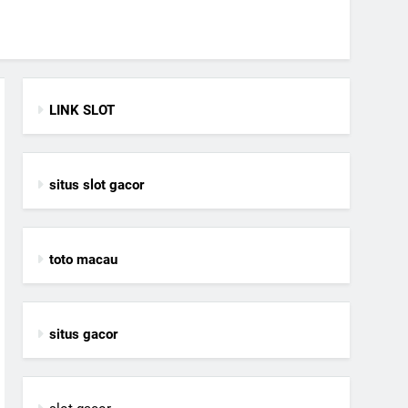
LINK SLOT
situs slot gacor
toto macau
situs gacor