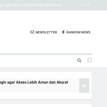
in agar Akses Lebih Aman dan Akurat
an Perangkat Pribadi yang Lebih Aman
 di Setiap Browser secara Sistematis
NEWSLETTER
RANDOM NEWS
NSLOT Login dengan Aman dan Terarah
in agar Akses Lebih Aman dan Akurat
nia.
an Perangkat Pribadi yang Lebih Aman
 di Setiap Browser secara Sistematis
es Lebih Aman dan Akurat
Panduan Login KAYA787 den
2 Weeks Ago