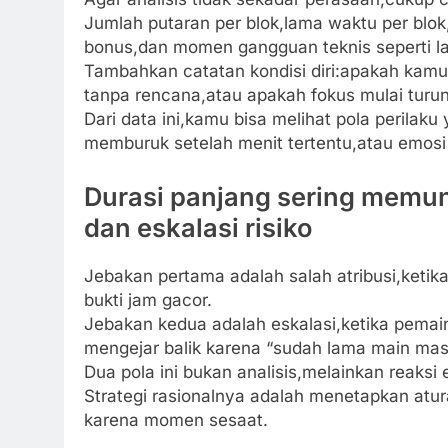
Jumlah putaran per blok,lama waktu per blok,t
bonus,dan momen gangguan teknis seperti la
Tambahkan catatan kondisi diri:apakah kamu
tanpa rencana,atau apakah fokus mulai turun
Dari data ini,kamu bisa melihat pola perilak
memburuk setelah menit tertentu,atau emosi 
Durasi panjang sering memun
dan eskalasi risiko
Jebakan pertama adalah salah atribusi,ketik
bukti jam gacor.
Jebakan kedua adalah eskalasi,ketika pemai
mengejar balik karena “sudah lama main masa
Dua pola ini bukan analisis,melainkan reaksi
Strategi rasionalnya adalah menetapkan atu
karena momen sesaat.