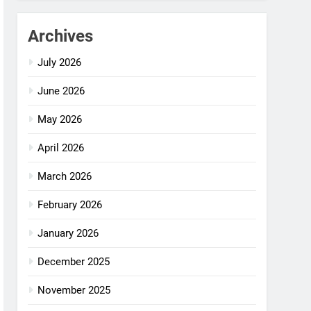
Archives
July 2026
June 2026
May 2026
April 2026
March 2026
February 2026
January 2026
December 2025
November 2025