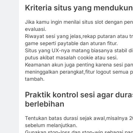
Kriteria situs yang mendukung
Jika kamu ingin menilai situs slot dengan p
evaluasi.
Riwayat sesi yang jelas,rekap putaran atau t
game seperti paytable dan aturan fitur.
Situs yang UX-nya matang biasanya stabil d
putus akibat masalah cookie atau sesi.
Keamanan akun juga penting karena sesi panj
meninggalkan perangkat,fitur logout semua per
tambah.
Praktik kontrol sesi agar dura
berlebihan
Tentukan batas durasi sejak awal,misalnya 2
sebelum melanjutkan.
Gunakan stop-loss dan stop-win sebagai pa