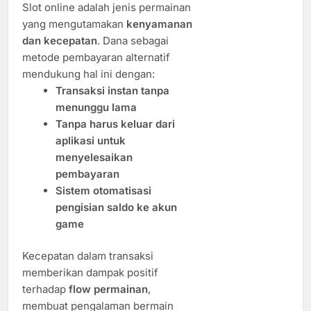
Slot online adalah jenis permainan
yang mengutamakan
kenyamanan
dan kecepatan
. Dana sebagai
metode pembayaran alternatif
mendukung hal ini dengan:
Transaksi instan tanpa
menunggu lama
Tanpa harus keluar dari
aplikasi untuk
menyelesaikan
pembayaran
Sistem otomatisasi
pengisian saldo ke akun
game
Kecepatan dalam transaksi
memberikan dampak positif
terhadap
flow permainan
,
membuat pengalaman bermain