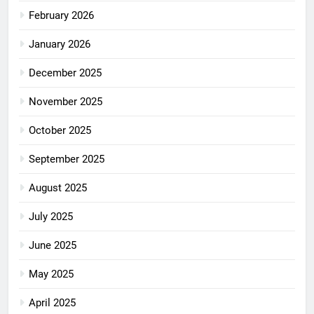
February 2026
January 2026
December 2025
November 2025
October 2025
September 2025
August 2025
July 2025
June 2025
May 2025
April 2025