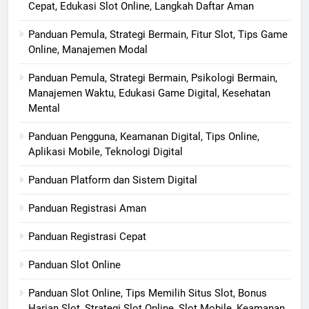
Cepat, Edukasi Slot Online, Langkah Daftar Aman
Panduan Pemula, Strategi Bermain, Fitur Slot, Tips Game
Online, Manajemen Modal
Panduan Pemula, Strategi Bermain, Psikologi Bermain,
Manajemen Waktu, Edukasi Game Digital, Kesehatan
Mental
Panduan Pengguna, Keamanan Digital, Tips Online,
Aplikasi Mobile, Teknologi Digital
Panduan Platform dan Sistem Digital
Panduan Registrasi Aman
Panduan Registrasi Cepat
Panduan Slot Online
Panduan Slot Online, Tips Memilih Situs Slot, Bonus
Harian Slot, Strategi Slot Online, Slot Mobile, Keamanan