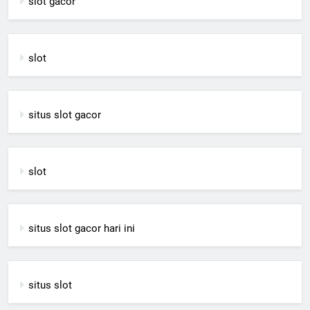
slot gacor
slot
situs slot gacor
slot
situs slot gacor hari ini
situs slot