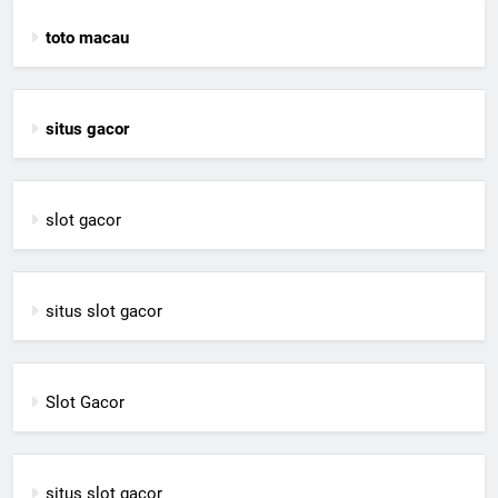
toto macau
situs gacor
slot gacor
situs slot gacor
Slot Gacor
situs slot gacor