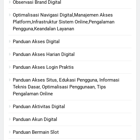
Observasi Brand Digital
Optimalisasi Navigasi Digital,Manajemen Akses
Platform,Infrastruktur Sistem Online,Pengalaman
Pengguna,Keandalan Layanan
Panduan Akses Digital
Panduan Akses Harian Digital
Panduan Akses Login Praktis
Panduan Akses Situs, Edukasi Pengguna, Informasi
Teknis Dasar, Optimalisasi Penggunaan, Tips
Pengalaman Online
Panduan Aktivitas Digital
Panduan Akun Digital
Panduan Bermain Slot