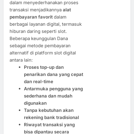
dalam menyederhanakan proses
transaksi menjadikannya
alat
pembayaran favorit
dalam
berbagai layanan digital, termasuk
hiburan daring seperti slot.
Beberapa keunggulan Dana
sebagai metode pembayaran
alternatif di platform slot digital
antara lain:
Proses top-up dan
penarikan dana yang cepat
dan real-time
Antarmuka pengguna yang
sederhana dan mudah
digunakan
Tanpa kebutuhan akan
rekening bank tradisional
Riwayat transaksi yang
bisa dipantau secara