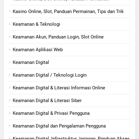
Kasino Online, Slot, Panduan Permainan, Tips dan Trik
Keamanan & Teknologi
Keamanan Akun, Panduan Login, Slot Online
Keamanan Aplikasi Web
Keamanan Digital
Keamanan Digital / Teknologi Login
Keamanan Digital & Literasi Informasi Online
Keamanan Digital & Literasi Siber
Keamanan Digital & Privasi Pengguna
Keamanan Digital dan Pengalaman Pengguna
Keamanan Digital, Infrastruktur Jaringan, Panduan Akses,