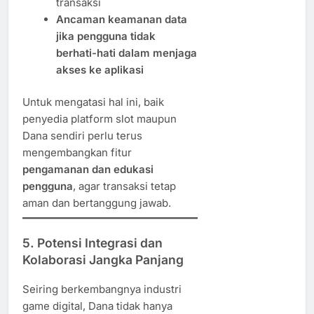
transaksi
Ancaman keamanan data
jika pengguna tidak
berhati-hati dalam menjaga
akses ke aplikasi
Untuk mengatasi hal ini, baik
penyedia platform slot maupun
Dana sendiri perlu terus
mengembangkan fitur
pengamanan dan edukasi
pengguna
, agar transaksi tetap
aman dan bertanggung jawab.
5. Potensi Integrasi dan
Kolaborasi Jangka Panjang
Seiring berkembangnya industri
game digital, Dana tidak hanya