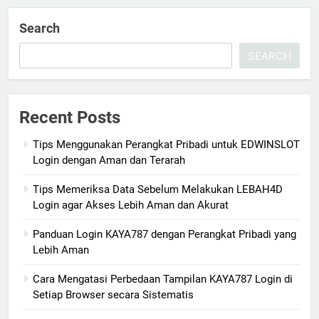
Search
SEARCH
Recent Posts
Tips Menggunakan Perangkat Pribadi untuk EDWINSLOT
Login dengan Aman dan Terarah
Tips Memeriksa Data Sebelum Melakukan LEBAH4D
Login agar Akses Lebih Aman dan Akurat
Panduan Login KAYA787 dengan Perangkat Pribadi yang
Lebih Aman
Cara Mengatasi Perbedaan Tampilan KAYA787 Login di
Setiap Browser secara Sistematis