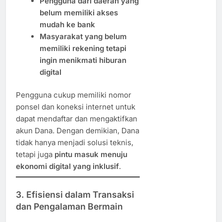
Pengguna dari daerah yang
belum memiliki akses
mudah ke bank
Masyarakat yang belum
memiliki rekening tetapi
ingin menikmati hiburan
digital
Pengguna cukup memiliki nomor
ponsel dan koneksi internet untuk
dapat mendaftar dan mengaktifkan
akun Dana. Dengan demikian, Dana
tidak hanya menjadi solusi teknis,
tetapi juga
pintu masuk menuju
ekonomi digital yang inklusif
.
3. Efisiensi dalam Transaksi
dan Pengalaman Bermain