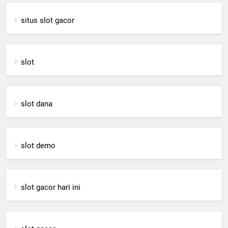
situs slot gacor
slot
slot dana
slot demo
slot gacor hari ini