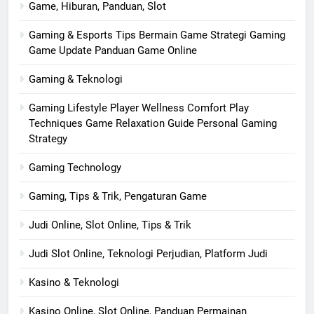
Game, Hiburan, Panduan, Slot
Gaming & Esports Tips Bermain Game Strategi Gaming
Game Update Panduan Game Online
Gaming & Teknologi
Gaming Lifestyle Player Wellness Comfort Play
Techniques Game Relaxation Guide Personal Gaming
Strategy
Gaming Technology
Gaming, Tips & Trik, Pengaturan Game
Judi Online, Slot Online, Tips & Trik
Judi Slot Online, Teknologi Perjudian, Platform Judi
Kasino & Teknologi
Kasino Online, Slot Online, Panduan Permainan