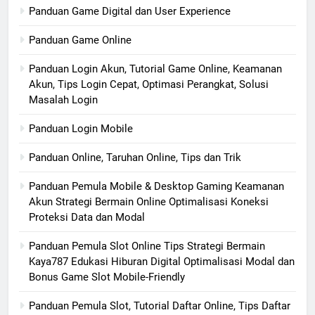
Panduan Game Digital dan User Experience
Panduan Game Online
Panduan Login Akun, Tutorial Game Online, Keamanan
Akun, Tips Login Cepat, Optimasi Perangkat, Solusi
Masalah Login
Panduan Login Mobile
Panduan Online, Taruhan Online, Tips dan Trik
Panduan Pemula Mobile & Desktop Gaming Keamanan
Akun Strategi Bermain Online Optimalisasi Koneksi
Proteksi Data dan Modal
Panduan Pemula Slot Online Tips Strategi Bermain
Kaya787 Edukasi Hiburan Digital Optimalisasi Modal dan
Bonus Game Slot Mobile-Friendly
Panduan Pemula Slot, Tutorial Daftar Online, Tips Daftar