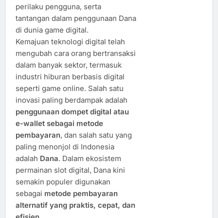
perilaku pengguna, serta
tantangan dalam penggunaan Dana
di dunia game digital.
Kemajuan teknologi digital telah
mengubah cara orang bertransaksi
dalam banyak sektor, termasuk
industri hiburan berbasis digital
seperti game online. Salah satu
inovasi paling berdampak adalah
penggunaan dompet digital atau
e-wallet sebagai metode
pembayaran
, dan salah satu yang
paling menonjol di Indonesia
adalah
Dana
. Dalam ekosistem
permainan slot digital, Dana kini
semakin populer digunakan
sebagai
metode pembayaran
alternatif yang praktis, cepat, dan
efisien
.