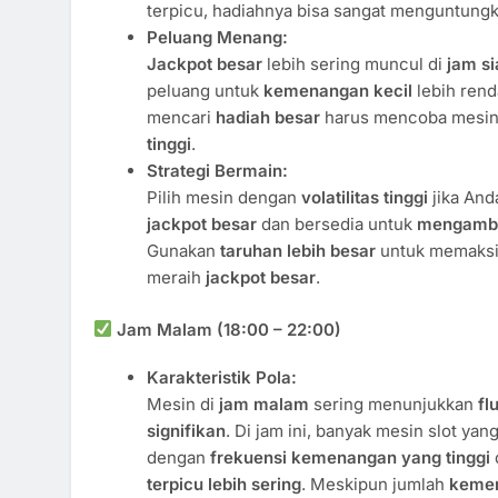
terpicu, hadiahnya bisa sangat menguntungk
Peluang Menang:
Jackpot besar
lebih sering muncul di
jam s
peluang untuk
kemenangan kecil
lebih rend
mencari
hadiah besar
harus mencoba mesi
tinggi
.
Strategi Bermain:
Pilih mesin dengan
volatilitas tinggi
jika Anda
jackpot besar
dan bersedia untuk
mengambil 
Gunakan
taruhan lebih besar
untuk memaksi
meraih
jackpot besar
.
Jam Malam (18:00 – 22:00)
Karakteristik Pola:
Mesin di
jam malam
sering menunjukkan
fl
signifikan
. Di jam ini, banyak mesin slot yan
dengan
frekuensi kemenangan yang tinggi
terpicu lebih sering
. Meskipun jumlah
kemen