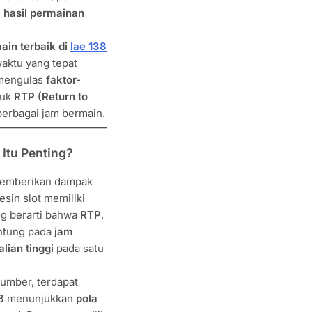
i
hasil permainan
ain terbaik di
lae 138
aktu yang tepat
 mengulas
faktor-
suk
RTP (Return to
berbagai jam bermain.
Itu Penting?
emberikan dampak
sin slot memiliki
g berarti bahwa
RTP
,
antung pada
jam
ian tinggi
pada satu
.
sumber, terdapat
8
menunjukkan
pola