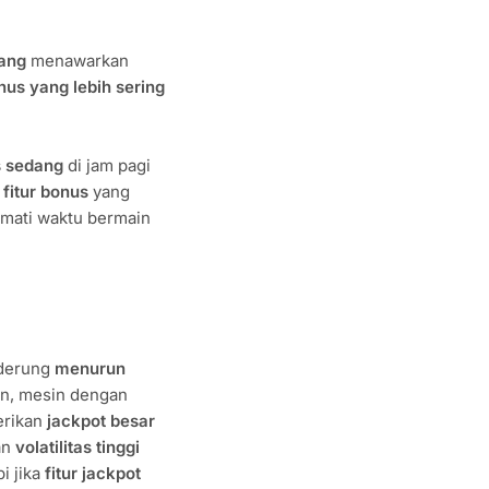
dang
menawarkan
onus yang lebih sering
as sedang
di jam pagi
n
fitur bonus
yang
mati waktu bermain
nderung
menurun
n, mesin dengan
erikan
jackpot besar
an
volatilitas tinggi
i jika
fitur jackpot