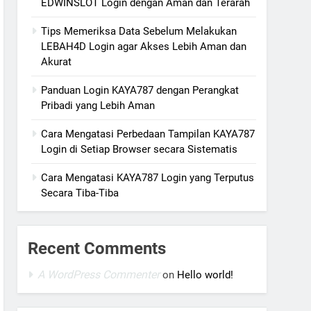
EDWINSLOT Login dengan Aman dan Terarah
Tips Memeriksa Data Sebelum Melakukan
LEBAH4D Login agar Akses Lebih Aman dan
Akurat
Panduan Login KAYA787 dengan Perangkat
Pribadi yang Lebih Aman
Cara Mengatasi Perbedaan Tampilan KAYA787
Login di Setiap Browser secara Sistematis
Cara Mengatasi KAYA787 Login yang Terputus
Secara Tiba-Tiba
Recent Comments
A WordPress Commenter
on
Hello world!