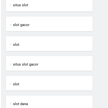
situs slot
slot gacor
slot
situs slot gacor
slot
slot dana