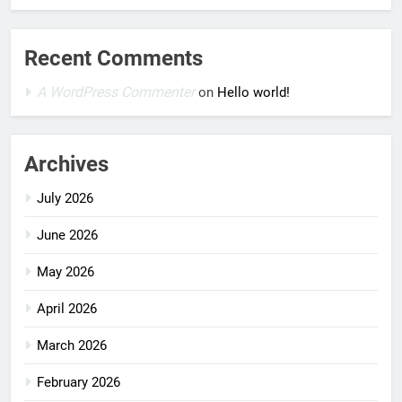
Recent Comments
A WordPress Commenter
on
Hello world!
Archives
July 2026
June 2026
May 2026
April 2026
March 2026
February 2026