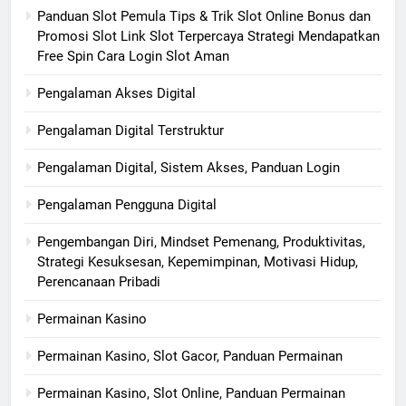
Panduan Slot Pemula Tips & Trik Slot Online Bonus dan
Promosi Slot Link Slot Terpercaya Strategi Mendapatkan
Free Spin Cara Login Slot Aman
Pengalaman Akses Digital
Pengalaman Digital Terstruktur
Pengalaman Digital, Sistem Akses, Panduan Login
Pengalaman Pengguna Digital
Pengembangan Diri, Mindset Pemenang, Produktivitas,
Strategi Kesuksesan, Kepemimpinan, Motivasi Hidup,
Perencanaan Pribadi
Permainan Kasino
Permainan Kasino, Slot Gacor, Panduan Permainan
Permainan Kasino, Slot Online, Panduan Permainan