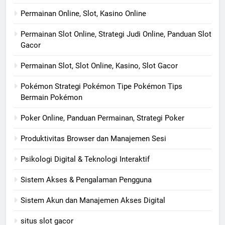
Permainan Online, Slot, Kasino Online
Permainan Slot Online, Strategi Judi Online, Panduan Slot
Gacor
Permainan Slot, Slot Online, Kasino, Slot Gacor
Pokémon Strategi Pokémon Tipe Pokémon Tips
Bermain Pokémon
Poker Online, Panduan Permainan, Strategi Poker
Produktivitas Browser dan Manajemen Sesi
Psikologi Digital & Teknologi Interaktif
Sistem Akses & Pengalaman Pengguna
Sistem Akun dan Manajemen Akses Digital
situs slot gacor