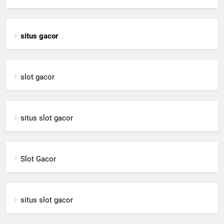
situs gacor
slot gacor
situs slot gacor
Slot Gacor
situs slot gacor