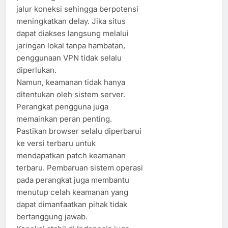
jalur koneksi sehingga berpotensi
meningkatkan delay. Jika situs
dapat diakses langsung melalui
jaringan lokal tanpa hambatan,
penggunaan VPN tidak selalu
diperlukan.
Namun, keamanan tidak hanya
ditentukan oleh sistem server.
Perangkat pengguna juga
memainkan peran penting.
Pastikan browser selalu diperbarui
ke versi terbaru untuk
mendapatkan patch keamanan
terbaru. Pembaruan sistem operasi
pada perangkat juga membantu
menutup celah keamanan yang
dapat dimanfaatkan pihak tidak
bertanggung jawab.