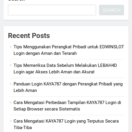
SEARCH
Recent Posts
Tips Menggunakan Perangkat Pribadi untuk EDWINSLOT
Login dengan Aman dan Terarah
Tips Memeriksa Data Sebelum Melakukan LEBAH4D
Login agar Akses Lebih Aman dan Akurat
Panduan Login KAYA787 dengan Perangkat Pribadi yang
Lebih Aman
Cara Mengatasi Perbedaan Tampilan KAYA787 Login di
Setiap Browser secara Sistematis
Cara Mengatasi KAYA787 Login yang Terputus Secara
Tiba-Tiba