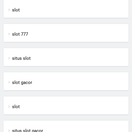
slot
slot 777
situs slot
slot gacor
slot
situs slot gacor