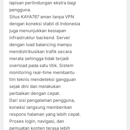
lapisan perlindungan ekstra bagi
pengguna.
Situs KAYA787 aman tanpa VPN
dengan koneksi stabil di Indonesia
juga menunjukkan kesiapan
infrastruktur backend. Server
dengan load balancing mampu
mendistribusikan trafik secara
merata sehingga tidak terjadi
overload pada satu titik. Sistem
monitoring real-time membantu
tim teknis mendeteksi gangguan
sejak dini dan melakukan
perbaikan dengan cepat.
Dari sisi pengalaman pengguna,
koneksi langsung memberikan
respons halaman yang lebih cepat.
Proses login, navigasi, dan
pemuatan konten terasa lebih