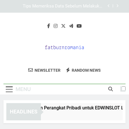
Skip
Akurat
Panduan Login KAYA787 dengan Perangkat
to
Pribadi yang Lebih Aman
content
Cara Mengatasi Perbedaan Tampilan KAYA787
Login di Setiap Browser secara Sistematis
Tips Menggunakan Perangkat Pribadi untuk
EDWINSLOT Login dengan Aman dan Terarah
Tips Memeriksa Data Sebelum Melakukan
LEBAH4D Login agar Akses Lebih Aman dan
Akurat
Panduan Login KAYA787 dengan Perangkat
Pribadi yang Lebih Aman
Fat Burn
Temukan Program Penurunan Berat Badan
Cara Mengatasi Perbedaan Tampilan KAYA787
NEWSLETTER
RANDOM NEWS
Romania
Login di Setiap Browser secara Sistematis
Yang Efektif Di Fat Burn Romania.
MENU
ps Menggunakan Perangkat Pribadi untuk EDWINSLOT Login 
HEADLINES
Weeks Ago