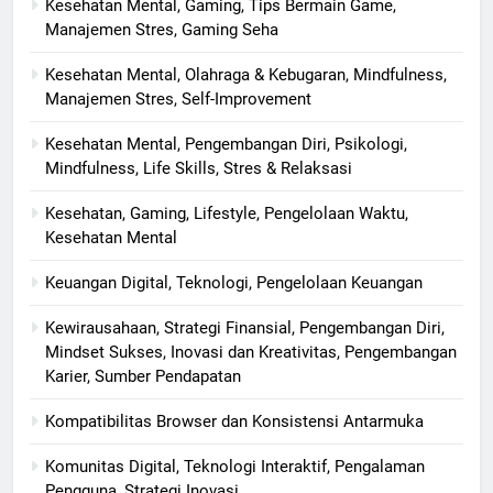
Kesehatan Mental, Gaming, Tips Bermain Game,
Manajemen Stres, Gaming Seha
Kesehatan Mental, Olahraga & Kebugaran, Mindfulness,
Manajemen Stres, Self-Improvement
Kesehatan Mental, Pengembangan Diri, Psikologi,
Mindfulness, Life Skills, Stres & Relaksasi
Kesehatan, Gaming, Lifestyle, Pengelolaan Waktu,
Kesehatan Mental
Keuangan Digital, Teknologi, Pengelolaan Keuangan
Kewirausahaan, Strategi Finansial, Pengembangan Diri,
Mindset Sukses, Inovasi dan Kreativitas, Pengembangan
Karier, Sumber Pendapatan
Kompatibilitas Browser dan Konsistensi Antarmuka
Komunitas Digital, Teknologi Interaktif, Pengalaman
Pengguna, Strategi Inovasi