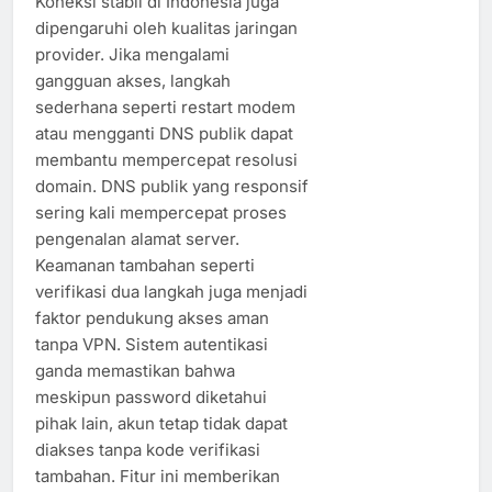
Koneksi stabil di Indonesia juga
dipengaruhi oleh kualitas jaringan
provider. Jika mengalami
gangguan akses, langkah
sederhana seperti restart modem
atau mengganti DNS publik dapat
membantu mempercepat resolusi
domain. DNS publik yang responsif
sering kali mempercepat proses
pengenalan alamat server.
Keamanan tambahan seperti
verifikasi dua langkah juga menjadi
faktor pendukung akses aman
tanpa VPN. Sistem autentikasi
ganda memastikan bahwa
meskipun password diketahui
pihak lain, akun tetap tidak dapat
diakses tanpa kode verifikasi
tambahan. Fitur ini memberikan