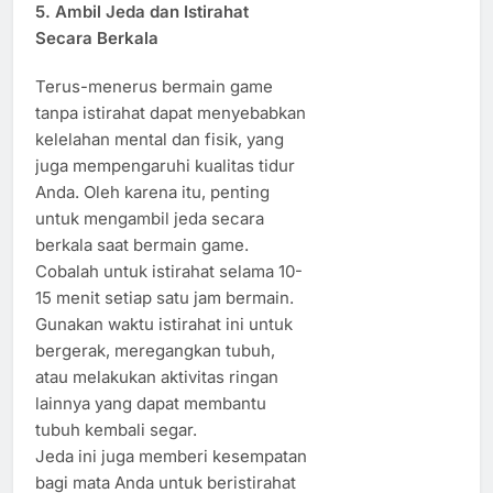
5.
Ambil Jeda dan Istirahat
Secara Berkala
Terus-menerus bermain game
tanpa istirahat dapat menyebabkan
kelelahan mental dan fisik, yang
juga mempengaruhi kualitas tidur
Anda. Oleh karena itu, penting
untuk mengambil jeda secara
berkala saat bermain game.
Cobalah untuk istirahat selama 10-
15 menit setiap satu jam bermain.
Gunakan waktu istirahat ini untuk
bergerak, meregangkan tubuh,
atau melakukan aktivitas ringan
lainnya yang dapat membantu
tubuh kembali segar.
Jeda ini juga memberi kesempatan
bagi mata Anda untuk beristirahat