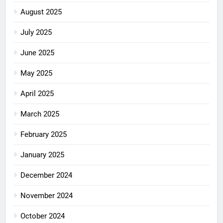
August 2025
July 2025
June 2025
May 2025
April 2025
March 2025
February 2025
January 2025
December 2024
November 2024
October 2024