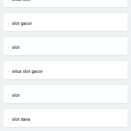
slot gacor
slot
situs slot gacor
slot
slot dana