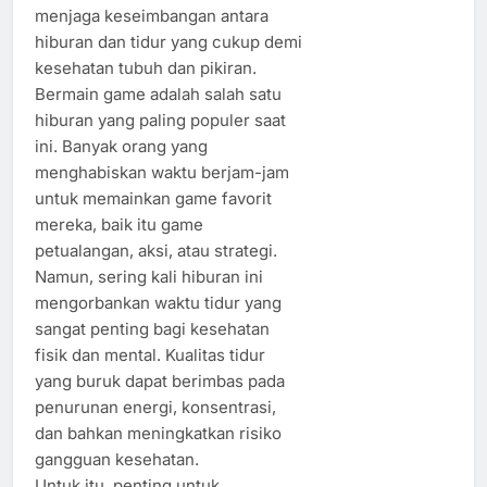
menjaga keseimbangan antara
hiburan dan tidur yang cukup demi
kesehatan tubuh dan pikiran.
Bermain game adalah salah satu
hiburan yang paling populer saat
ini. Banyak orang yang
menghabiskan waktu berjam-jam
untuk memainkan game favorit
mereka, baik itu game
petualangan, aksi, atau strategi.
Namun, sering kali hiburan ini
mengorbankan waktu tidur yang
sangat penting bagi kesehatan
fisik dan mental. Kualitas tidur
yang buruk dapat berimbas pada
penurunan energi, konsentrasi,
dan bahkan meningkatkan risiko
gangguan kesehatan.
Untuk itu, penting untuk