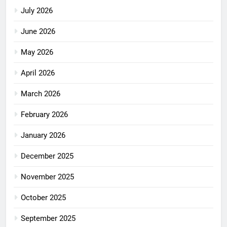
July 2026
June 2026
May 2026
April 2026
March 2026
February 2026
January 2026
December 2025
November 2025
October 2025
September 2025