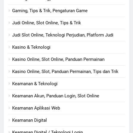
Gaming, Tips & Trik, Pengaturan Game
Judi Online, Slot Online, Tips & Trik
Judi Slot Online, Teknologi Perjudian, Platform Judi
Kasino & Teknologi
Kasino Online, Slot Online, Panduan Permainan
Kasino Online, Slot, Panduan Permainan, Tips dan Trik
Keamanan & Teknologi
Keamanan Akun, Panduan Login, Slot Online
Keamanan Aplikasi Web
Keamanan Digital
Keamanan Digital / Teknologi Login