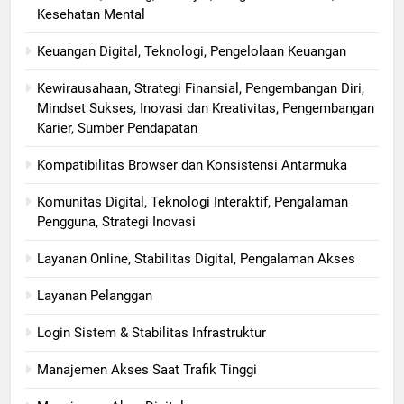
Kesehatan Mental
Keuangan Digital, Teknologi, Pengelolaan Keuangan
Kewirausahaan, Strategi Finansial, Pengembangan Diri,
Mindset Sukses, Inovasi dan Kreativitas, Pengembangan
Karier, Sumber Pendapatan
Kompatibilitas Browser dan Konsistensi Antarmuka
Komunitas Digital, Teknologi Interaktif, Pengalaman
Pengguna, Strategi Inovasi
Layanan Online, Stabilitas Digital, Pengalaman Akses
Layanan Pelanggan
Login Sistem & Stabilitas Infrastruktur
Manajemen Akses Saat Trafik Tinggi