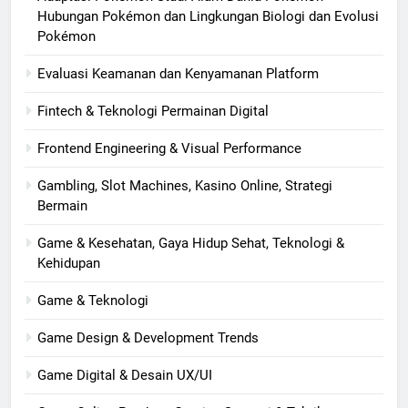
Hubungan Pokémon dan Lingkungan Biologi dan Evolusi
Pokémon
Evaluasi Keamanan dan Kenyamanan Platform
Fintech & Teknologi Permainan Digital
Frontend Engineering & Visual Performance
Gambling, Slot Machines, Kasino Online, Strategi
Bermain
Game & Kesehatan, Gaya Hidup Sehat, Teknologi &
Kehidupan
Game & Teknologi
Game Design & Development Trends
Game Digital & Desain UX/UI