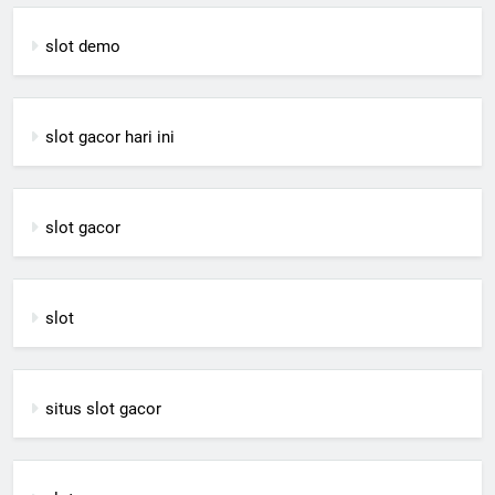
slot demo
slot gacor hari ini
slot gacor
slot
situs slot gacor