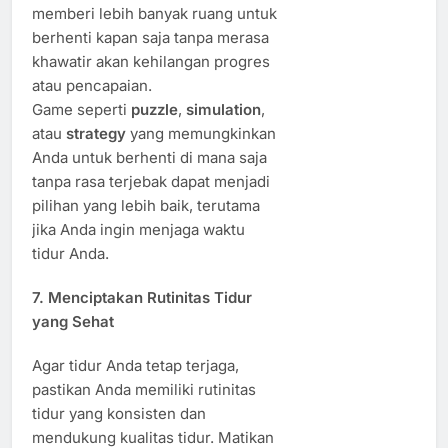
memberi lebih banyak ruang untuk
berhenti kapan saja tanpa merasa
khawatir akan kehilangan progres
atau pencapaian.
Game seperti
puzzle
,
simulation
,
atau
strategy
yang memungkinkan
Anda untuk berhenti di mana saja
tanpa rasa terjebak dapat menjadi
pilihan yang lebih baik, terutama
jika Anda ingin menjaga waktu
tidur Anda.
7.
Menciptakan Rutinitas Tidur
yang Sehat
Agar tidur Anda tetap terjaga,
pastikan Anda memiliki rutinitas
tidur yang konsisten dan
mendukung kualitas tidur. Matikan