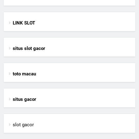
LINK SLOT
situs slot gacor
toto macau
situs gacor
slot gacor