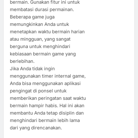
bermain. Gunakan fitur ini untuk
membatasi durasi permainan.
Beberapa game juga
memungkinkan Anda untuk
menetapkan waktu bermain harian
atau mingguan, yang sangat
berguna untuk menghindari
kebiasaan bermain game yang
berlebihan.
Jika Anda tidak ingin
menggunakan timer internal game,
Anda bisa menggunakan aplikasi
pengingat di ponsel untuk
memberikan peringatan saat waktu
bermain hampir habis. Hal ini akan
membantu Anda tetap disiplin dan
menghindari bermain lebih lama
dari yang direncanakan.