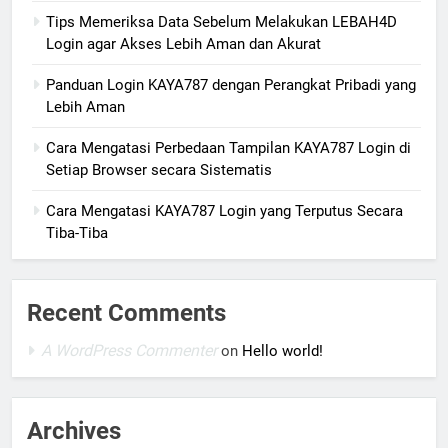
Tips Memeriksa Data Sebelum Melakukan LEBAH4D
Login agar Akses Lebih Aman dan Akurat
Panduan Login KAYA787 dengan Perangkat Pribadi yang
Lebih Aman
Cara Mengatasi Perbedaan Tampilan KAYA787 Login di
Setiap Browser secara Sistematis
Cara Mengatasi KAYA787 Login yang Terputus Secara
Tiba-Tiba
Recent Comments
A WordPress Commenter
on
Hello world!
Archives