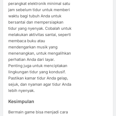
perangkat elektronik minimal satu
jam sebelum tidur untuk memberi
waktu bagi tubuh Anda untuk
bersantai dan mempersiapkan
tidur yang nyenyak. Cobalah untuk
melakukan aktivitas santai, seperti
membaca buku atau
mendengarkan musik yang
menenangkan, untuk mengalihkan
perhatian Anda dari layar.
Penting juga untuk menciptakan
lingkungan tidur yang kondusif.
Pastikan kamar tidur Anda gelap,
sejuk, dan nyaman agar tidur Anda
lebih nyenyak.
Kesimpulan
Bermain game bisa menjadi cara