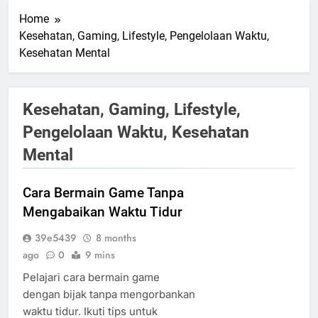
Home
Kesehatan, Gaming, Lifestyle, Pengelolaan Waktu,
Kesehatan Mental
Kesehatan, Gaming, Lifestyle,
Pengelolaan Waktu, Kesehatan
Mental
Cara Bermain Game Tanpa
Mengabaikan Waktu Tidur
39e5439
8 months
ago
0
9 mins
Pelajari cara bermain game
dengan bijak tanpa mengorbankan
waktu tidur. Ikuti tips untuk