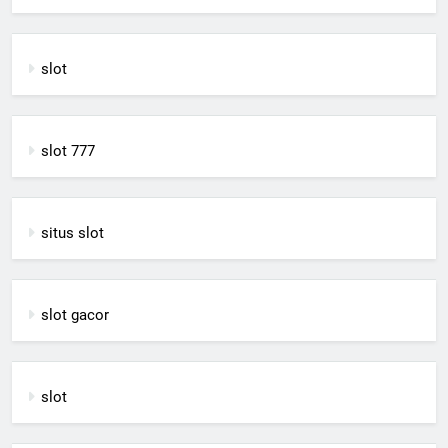
slot
slot 777
situs slot
slot gacor
slot