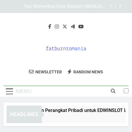
Skip
Akurat
Panduan Login KAYA787 dengan Perangkat
to
Pribadi yang Lebih Aman
content
Cara Mengatasi Perbedaan Tampilan KAYA787
Login di Setiap Browser secara Sistematis
Tips Menggunakan Perangkat Pribadi untuk
EDWINSLOT Login dengan Aman dan Terarah
Tips Memeriksa Data Sebelum Melakukan
LEBAH4D Login agar Akses Lebih Aman dan
Akurat
Panduan Login KAYA787 dengan Perangkat
Pribadi yang Lebih Aman
Fat Burn
Temukan Program Penurunan Berat Badan
Cara Mengatasi Perbedaan Tampilan KAYA787
NEWSLETTER
RANDOM NEWS
Romania
Login di Setiap Browser secara Sistematis
Yang Efektif Di Fat Burn Romania.
MENU
ps Menggunakan Perangkat Pribadi untuk EDWINSLOT Login 
HEADLINES
Weeks Ago