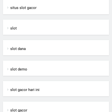
situs slot gacor
slot
slot dana
slot demo
slot gacor hari ini
slot gacor