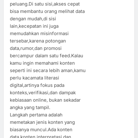
peluang.Di satu sisi,akses cepat
bisa membantu orang melihat data
dengan mudah,di sisi
lain,kecepatan ini juga
memudahkan misinformasi
tersebar,karena potongan
data,rumor,dan promosi
bercampur dalam satu feed.Kalau
kamu ingin memahami konten
seperti ini secara lebih aman,kamu
perlu kacamata literasi
digital,artinya fokus pada
konteks,verifikasi,dan dampak
kebiasaan online, bukan sekadar
angka yang tampil.
Langkah pertama adalah
memetakan jenis konten yang
biasanya muncul.Ada konten
data,konten interpretasi,dan