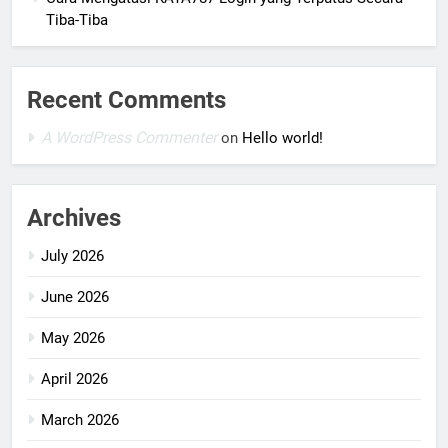
Tiba-Tiba
Recent Comments
A WordPress Commenter
on
Hello world!
Archives
July 2026
June 2026
May 2026
April 2026
March 2026