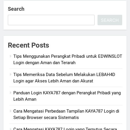
Search
SEARCH
Recent Posts
Tips Menggunakan Perangkat Pribadi untuk EDWINSLOT
Login dengan Aman dan Terarah
Tips Memeriksa Data Sebelum Melakukan LEBAH4D
Login agar Akses Lebih Aman dan Akurat
Panduan Login KAYA787 dengan Perangkat Pribadi yang
Lebih Aman
Cara Mengatasi Perbedaan Tampilan KAYA787 Login di
Setiap Browser secara Sistematis
Cara Mengatasi KAYA787 Login yang Terputus Secara