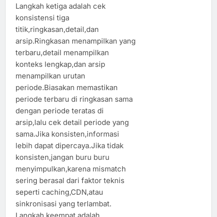
Langkah ketiga adalah cek
konsistensi tiga
titik,ringkasan,detail,dan
arsip.Ringkasan menampilkan yang
terbaru,detail menampilkan
konteks lengkap,dan arsip
menampilkan urutan
periode.Biasakan memastikan
periode terbaru di ringkasan sama
dengan periode teratas di
arsip,lalu cek detail periode yang
sama.Jika konsisten,informasi
lebih dapat dipercaya.Jika tidak
konsisten,jangan buru buru
menyimpulkan,karena mismatch
sering berasal dari faktor teknis
seperti caching,CDN,atau
sinkronisasi yang terlambat.
Langkah keempat adalah