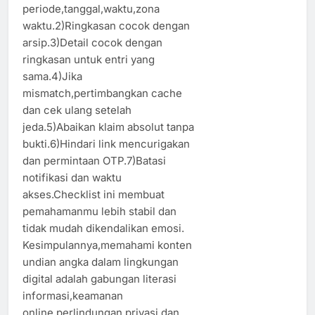
periode,tanggal,waktu,zona
waktu.2)Ringkasan cocok dengan
arsip.3)Detail cocok dengan
ringkasan untuk entri yang
sama.4)Jika
mismatch,pertimbangkan cache
dan cek ulang setelah
jeda.5)Abaikan klaim absolut tanpa
bukti.6)Hindari link mencurigakan
dan permintaan OTP.7)Batasi
notifikasi dan waktu
akses.Checklist ini membuat
pemahamanmu lebih stabil dan
tidak mudah dikendalikan emosi.
Kesimpulannya,memahami konten
undian angka dalam lingkungan
digital adalah gabungan literasi
informasi,keamanan
online,perlindungan privasi,dan