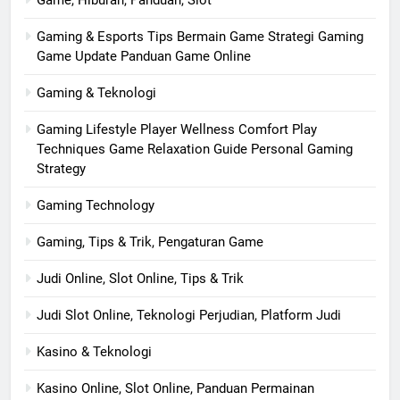
Game, Hiburan, Panduan, Slot
Gaming & Esports Tips Bermain Game Strategi Gaming
Game Update Panduan Game Online
Gaming & Teknologi
Gaming Lifestyle Player Wellness Comfort Play
Techniques Game Relaxation Guide Personal Gaming
Strategy
Gaming Technology
Gaming, Tips & Trik, Pengaturan Game
Judi Online, Slot Online, Tips & Trik
Judi Slot Online, Teknologi Perjudian, Platform Judi
Kasino & Teknologi
Kasino Online, Slot Online, Panduan Permainan