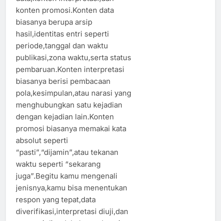
konten promosi.Konten data
biasanya berupa arsip
hasil,identitas entri seperti
periode,tanggal dan waktu
publikasi,zona waktu,serta status
pembaruan.Konten interpretasi
biasanya berisi pembacaan
pola,kesimpulan,atau narasi yang
menghubungkan satu kejadian
dengan kejadian lain.Konten
promosi biasanya memakai kata
absolut seperti
“pasti”,“dijamin”,atau tekanan
waktu seperti “sekarang
juga”.Begitu kamu mengenali
jenisnya,kamu bisa menentukan
respon yang tepat,data
diverifikasi,interpretasi diuji,dan