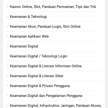
Kasino Online, Slot, Panduan Permainan, Tips dan Trik
Keamanan & Teknologi
Keamanan Akun, Panduan Login, Slot Online
Keamanan Aplikasi Web
Keamanan Digital
Keamanan Digital / Teknologi Login
Keamanan Digital & Literasi Informasi Online
Keamanan Digital & Literasi Siber
Keamanan Digital & Privasi Pengguna
Keamanan Digital dan Pengalaman Pengguna
Keamanan Digital, Infrastruktur Jaringan, Panduan Akses,