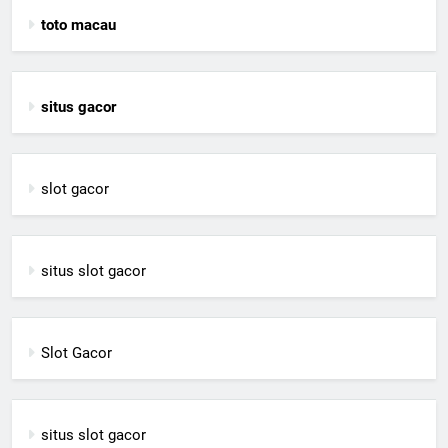
toto macau
situs gacor
slot gacor
situs slot gacor
Slot Gacor
situs slot gacor