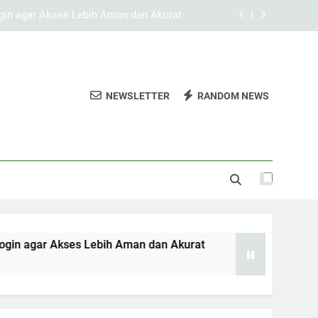
in agar Akses Lebih Aman dan Akurat
an Perangkat Pribadi yang Lebih Aman
 di Setiap Browser secara Sistematis
NEWSLETTER
RANDOM NEWS
NSLOT Login dengan Aman dan Terarah
in agar Akses Lebih Aman dan Akurat
nia.
an Perangkat Pribadi yang Lebih Aman
 di Setiap Browser secara Sistematis
ses Lebih Aman dan Akurat
Panduan Login KAYA787 de
2 Weeks Ago