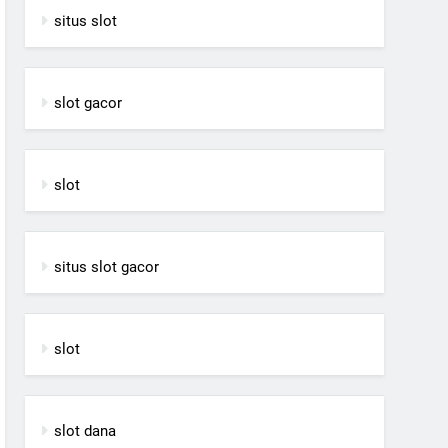
situs slot
slot gacor
slot
situs slot gacor
slot
slot dana