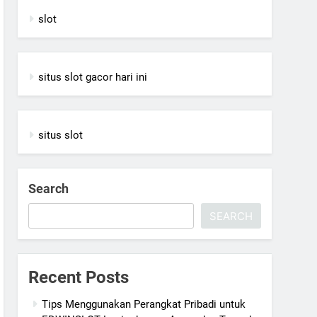
slot
situs slot gacor hari ini
situs slot
Search
SEARCH
Recent Posts
Tips Menggunakan Perangkat Pribadi untuk