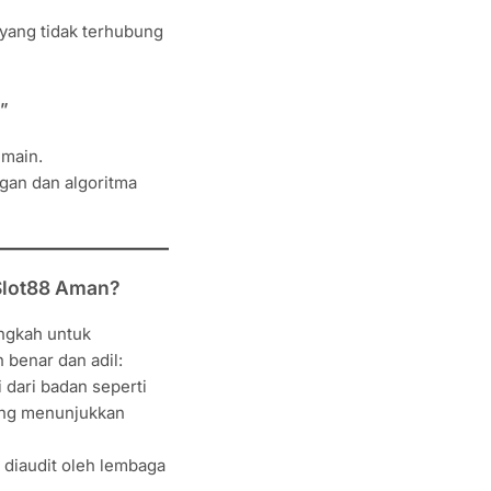
 yang tidak terhubung
g”
emain.
an dan algoritma
Slot88 Aman?
ngkah untuk
benar dan adil:
 dari badan seperti
ing menunjukkan
 diaudit oleh lembaga