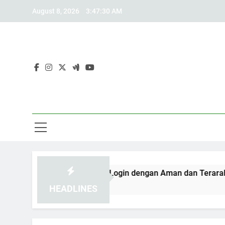
Skip
August 8, 2026
3:47:31 AM
to
content
Fat
Temukan P
 untuk EDWINSLOT Login dengan Aman dan Terarah
Tips
2 Wee
HEADLINES