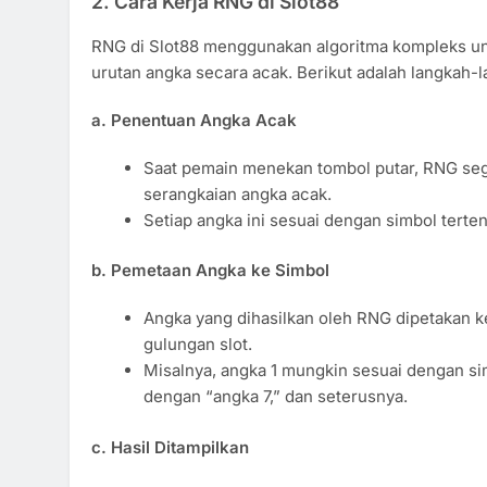
2. Cara Kerja RNG di Slot88
RNG di Slot88 menggunakan algoritma kompleks u
urutan angka secara acak. Berikut adalah langkah-
a. Penentuan Angka Acak
Saat pemain menekan tombol putar, RNG se
serangkaian angka acak.
Setiap angka ini sesuai dengan simbol terten
b. Pemetaan Angka ke Simbol
Angka yang dihasilkan oleh RNG dipetakan k
gulungan slot.
Misalnya, angka 1 mungkin sesuai dengan sim
dengan “angka 7,” dan seterusnya.
c. Hasil Ditampilkan