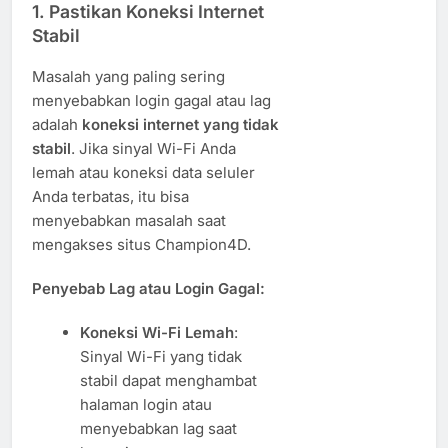
1.
Pastikan Koneksi Internet
Stabil
Masalah yang paling sering
menyebabkan login gagal atau lag
adalah
koneksi internet yang tidak
stabil
. Jika sinyal Wi-Fi Anda
lemah atau koneksi data seluler
Anda terbatas, itu bisa
menyebabkan masalah saat
mengakses situs Champion4D.
Penyebab Lag atau Login Gagal:
Koneksi Wi-Fi Lemah
:
Sinyal Wi-Fi yang tidak
stabil dapat menghambat
halaman login atau
menyebabkan lag saat