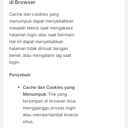
di Browser
Cache dan cookies yang
menumpuk dapat menyebabkan
masalah teknis saat mengakses
halaman login atau saat bermain.
Hal ini dapat menyebabkan
halaman tidak dimuat dengan
benar, atau mengalami lag saat
login.
Penyebab:
Cache dan Cookies yang
Menumpuk
: File yang
tersimpan di browser bisa
mengganggu proses login
atau memperlambat kinerja
situs.