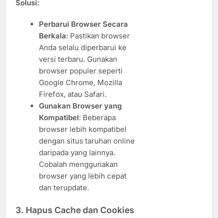
Solusi:
Perbarui Browser Secara
Berkala
: Pastikan browser
Anda selalu diperbarui ke
versi terbaru. Gunakan
browser populer seperti
Google Chrome, Mozilla
Firefox, atau Safari.
Gunakan Browser yang
Kompatibel
: Beberapa
browser lebih kompatibel
dengan situs taruhan online
daripada yang lainnya.
Cobalah menggunakan
browser yang lebih cepat
dan terupdate.
3.
Hapus Cache dan Cookies