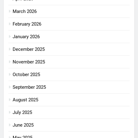
March 2026
February 2026
January 2026
December 2025
November 2025
October 2025
September 2025
August 2025
July 2025
June 2025
May 2025