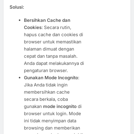
Solusi:
Bersihkan Cache dan
Cookies
: Secara rutin,
hapus cache dan cookies di
browser untuk memastikan
halaman dimuat dengan
cepat dan tanpa masalah.
Anda dapat melakukannya di
pengaturan browser.
Gunakan Mode Incognito
:
Jika Anda tidak ingin
membersihkan cache
secara berkala, coba
gunakan
mode incognito
di
browser untuk login. Mode
ini tidak menyimpan data
browsing dan memberikan