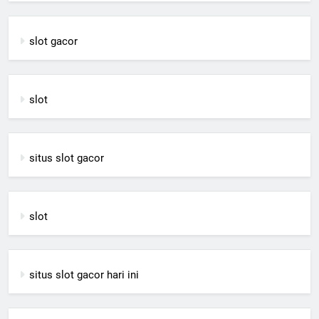
slot gacor
slot
situs slot gacor
slot
situs slot gacor hari ini