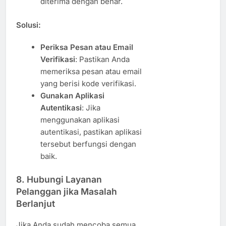
diterima dengan benar.
Solusi:
Periksa Pesan atau Email
Verifikasi
: Pastikan Anda
memeriksa pesan atau email
yang berisi kode verifikasi.
Gunakan Aplikasi
Autentikasi
: Jika
menggunakan aplikasi
autentikasi, pastikan aplikasi
tersebut berfungsi dengan
baik.
8.
Hubungi Layanan
Pelanggan jika Masalah
Berlanjut
Jika Anda sudah mencoba semua