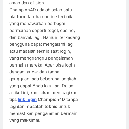
aman dan efisien.
Champion4D adalah salah satu
platform taruhan online terbaik
yang menawarkan berbagai
permainan seperti togel, casino,
dan banyak lagi. Namun, terkadang
pengguna dapat mengalami lag
atau masalah teknis saat login,
yang mengganggu pengalaman
bermain mereka. Agar bisa login
dengan lancar dan tanpa
gangguan, ada beberapa langkah
yang dapat Anda lakukan. Dalam
artikel ini, kami akan membagikan
tips
link login
Champion4D tanpa
lag dan masalah teknis
untuk
memastikan pengalaman bermain
yang maksimal.