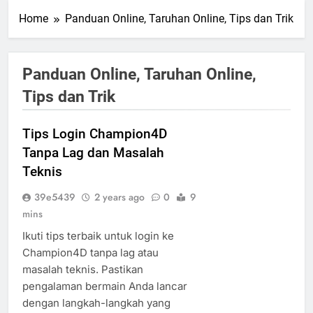
Home
Panduan Online, Taruhan Online, Tips dan Trik
Panduan Online, Taruhan Online,
Tips dan Trik
Tips Login Champion4D
Tanpa Lag dan Masalah
Teknis
39e5439
2 years ago
0
9
mins
Ikuti tips terbaik untuk login ke
Champion4D tanpa lag atau
masalah teknis. Pastikan
pengalaman bermain Anda lancar
dengan langkah-langkah yang