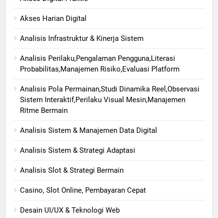
Akses Harian Digital
Analisis Infrastruktur & Kinerja Sistem
Analisis Perilaku,Pengalaman Pengguna,Literasi
Probabilitas,Manajemen Risiko,Evaluasi Platform
Analisis Pola Permainan,Studi Dinamika Reel,Observasi
Sistem Interaktif,Perilaku Visual Mesin,Manajemen
Ritme Bermain
Analisis Sistem & Manajemen Data Digital
Analisis Sistem & Strategi Adaptasi
Analisis Slot & Strategi Bermain
Casino, Slot Online, Pembayaran Cepat
Desain UI/UX & Teknologi Web