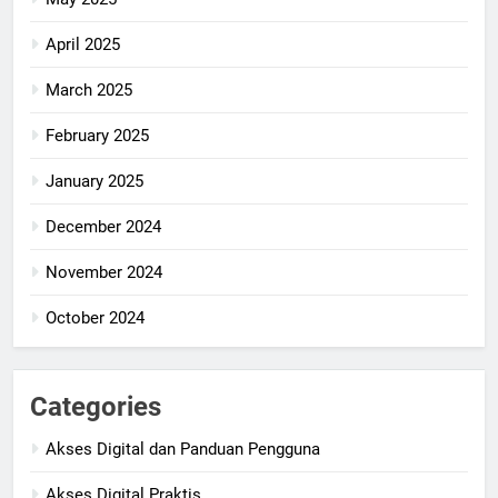
April 2025
March 2025
February 2025
January 2025
December 2024
November 2024
October 2024
Categories
Akses Digital dan Panduan Pengguna
Akses Digital Praktis