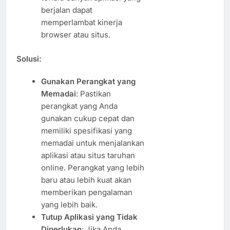
berjalan dapat
memperlambat kinerja
browser atau situs.
Solusi:
Gunakan Perangkat yang
Memadai
: Pastikan
perangkat yang Anda
gunakan cukup cepat dan
memiliki spesifikasi yang
memadai untuk menjalankan
aplikasi atau situs taruhan
online. Perangkat yang lebih
baru atau lebih kuat akan
memberikan pengalaman
yang lebih baik.
Tutup Aplikasi yang Tidak
Diperlukan
: Jika Anda