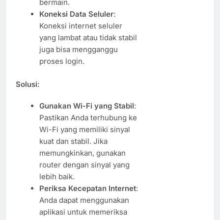
bermain.
Koneksi Data Seluler
:
Koneksi internet seluler
yang lambat atau tidak stabil
juga bisa mengganggu
proses login.
Solusi:
Gunakan Wi-Fi yang Stabil
:
Pastikan Anda terhubung ke
Wi-Fi yang memiliki sinyal
kuat dan stabil. Jika
memungkinkan, gunakan
router dengan sinyal yang
lebih baik.
Periksa Kecepatan Internet
:
Anda dapat menggunakan
aplikasi untuk memeriksa