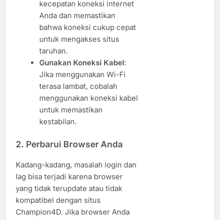
kecepatan koneksi internet
Anda dan memastikan
bahwa koneksi cukup cepat
untuk mengakses situs
taruhan.
Gunakan Koneksi Kabel
:
Jika menggunakan Wi-Fi
terasa lambat, cobalah
menggunakan koneksi kabel
untuk memastikan
kestabilan.
2.
Perbarui Browser Anda
Kadang-kadang, masalah login dan
lag bisa terjadi karena browser
yang tidak terupdate atau tidak
kompatibel dengan situs
Champion4D. Jika browser Anda