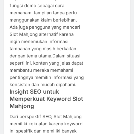
fungsi demo sebagai cara
memahami tampilan tanpa perlu
menggunakan klaim berlebihan.
Ada juga pengguna yang mencari
Slot Mahjong alternatif karena
ingin menemukan informasi
tambahan yang masih berkaitan
dengan tema utama.Dalam situasi
seperti ini, konten yang jelas dapat
membantu mereka memahami
pentingnya memilih informasi yang
konsisten dan mudah dipahami.
Insight SEO untuk
Memperkuat Keyword Slot
Mahjong
Dari perspektif SEO, Slot Mahjong
memiliki kekuatan karena keyword
ini spesifik dan memiliki banyak