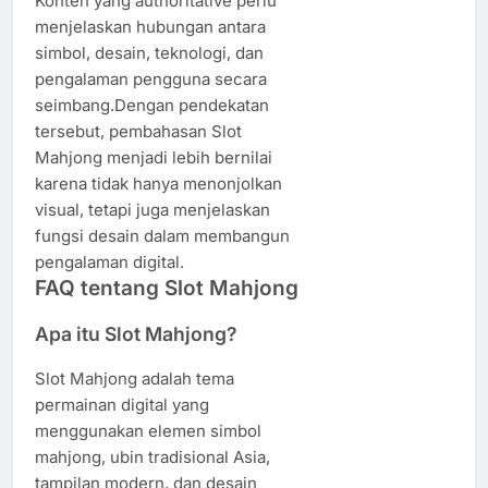
Konten yang authoritative perlu
menjelaskan hubungan antara
simbol, desain, teknologi, dan
pengalaman pengguna secara
seimbang.Dengan pendekatan
tersebut, pembahasan Slot
Mahjong menjadi lebih bernilai
karena tidak hanya menonjolkan
visual, tetapi juga menjelaskan
fungsi desain dalam membangun
pengalaman digital.
FAQ tentang Slot Mahjong
Apa itu Slot Mahjong?
Slot Mahjong adalah tema
permainan digital yang
menggunakan elemen simbol
mahjong, ubin tradisional Asia,
tampilan modern, dan desain