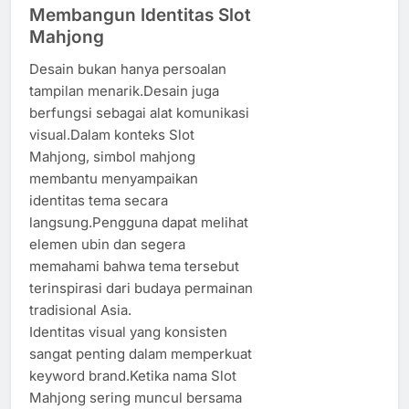
Membangun Identitas Slot
Mahjong
Desain bukan hanya persoalan
tampilan menarik.Desain juga
berfungsi sebagai alat komunikasi
visual.Dalam konteks Slot
Mahjong, simbol mahjong
membantu menyampaikan
identitas tema secara
langsung.Pengguna dapat melihat
elemen ubin dan segera
memahami bahwa tema tersebut
terinspirasi dari budaya permainan
tradisional Asia.
Identitas visual yang konsisten
sangat penting dalam memperkuat
keyword brand.Ketika nama Slot
Mahjong sering muncul bersama