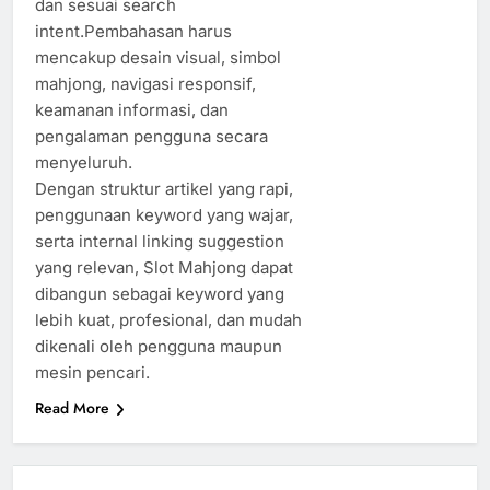
dan sesuai search
intent.Pembahasan harus
mencakup desain visual, simbol
mahjong, navigasi responsif,
keamanan informasi, dan
pengalaman pengguna secara
menyeluruh.
Dengan struktur artikel yang rapi,
penggunaan keyword yang wajar,
serta internal linking suggestion
yang relevan, Slot Mahjong dapat
dibangun sebagai keyword yang
lebih kuat, profesional, dan mudah
dikenali oleh pengguna maupun
mesin pencari.
Read More