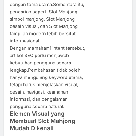
dengan tema utama.Sementara itu,
pencarian seperti Slot Mahjong
simbol mahjong, Slot Mahjong
desain visual, dan Slot Mahjong
tampilan modern lebih bersifat
informasional.
Dengan memahami intent tersebut,
artikel SEO perlu menjawab
kebutuhan pengguna secara
lengkap.Pembahasan tidak boleh
hanya mengulang keyword utama,
tetapi harus menjelaskan visual,
desain, navigasi, keamanan
informasi, dan pengalaman
pengguna secara natural.
Elemen Visual yang
Membuat Slot Mahjong
Mudah Dikenali