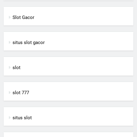
Slot Gacor
situs slot gacor
slot
slot 777
situs slot