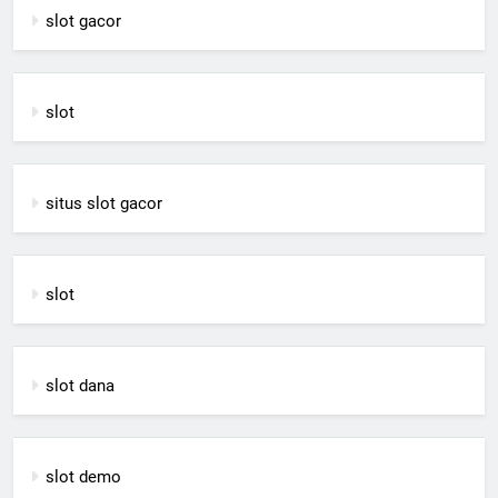
slot gacor
slot
situs slot gacor
slot
slot dana
slot demo