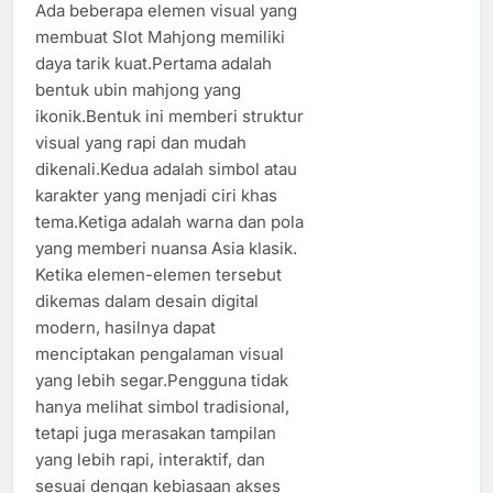
Ada beberapa elemen visual yang
membuat Slot Mahjong memiliki
daya tarik kuat.Pertama adalah
bentuk ubin mahjong yang
ikonik.Bentuk ini memberi struktur
visual yang rapi dan mudah
dikenali.Kedua adalah simbol atau
karakter yang menjadi ciri khas
tema.Ketiga adalah warna dan pola
yang memberi nuansa Asia klasik.
Ketika elemen-elemen tersebut
dikemas dalam desain digital
modern, hasilnya dapat
menciptakan pengalaman visual
yang lebih segar.Pengguna tidak
hanya melihat simbol tradisional,
tetapi juga merasakan tampilan
yang lebih rapi, interaktif, dan
sesuai dengan kebiasaan akses