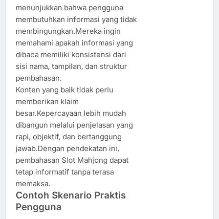
menunjukkan bahwa pengguna
membutuhkan informasi yang tidak
membingungkan.Mereka ingin
memahami apakah informasi yang
dibaca memiliki konsistensi dari
sisi nama, tampilan, dan struktur
pembahasan.
Konten yang baik tidak perlu
memberikan klaim
besar.Kepercayaan lebih mudah
dibangun melalui penjelasan yang
rapi, objektif, dan bertanggung
jawab.Dengan pendekatan ini,
pembahasan Slot Mahjong dapat
tetap informatif tanpa terasa
memaksa.
Contoh Skenario Praktis
Pengguna