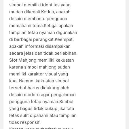
simbol memiliki identitas yang
mudah dikenali.Kedua, apakah
desain membantu pengguna
memahami tema.Ketiga, apakah
tampilan tetap nyaman digunakan
di berbagai perangkat.Keempat,
apakah informasi disampaikan
secara jelas dan tidak berlebihan.
Slot Mahjong memiliki kekuatan
karena simbol mahjong sudah
memiliki karakter visual yang
kuat.Namun, kekuatan simbol
tersebut harus didukung oleh
desain modern agar pengalaman
pengguna tetap nyaman.Simbol
yang bagus tidak cukup jika tata
letak sulit dipahami atau tampilan
tidak responsif.