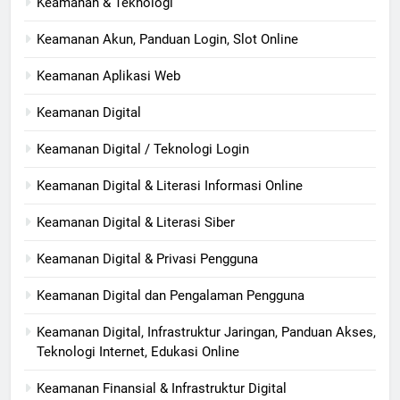
Keamanan & Teknologi
Keamanan Akun, Panduan Login, Slot Online
Keamanan Aplikasi Web
Keamanan Digital
Keamanan Digital / Teknologi Login
Keamanan Digital & Literasi Informasi Online
Keamanan Digital & Literasi Siber
Keamanan Digital & Privasi Pengguna
Keamanan Digital dan Pengalaman Pengguna
Keamanan Digital, Infrastruktur Jaringan, Panduan Akses,
Teknologi Internet, Edukasi Online
Keamanan Finansial & Infrastruktur Digital