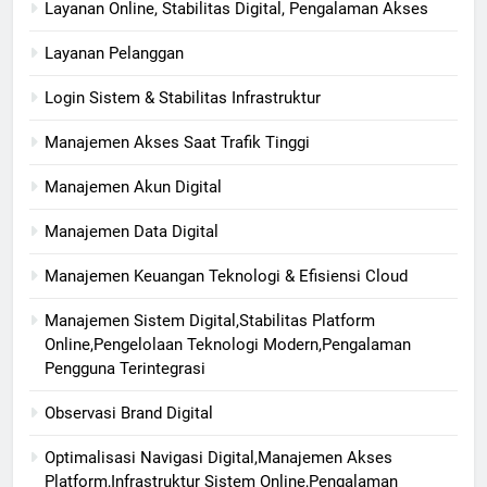
Layanan Online, Stabilitas Digital, Pengalaman Akses
Layanan Pelanggan
Login Sistem & Stabilitas Infrastruktur
Manajemen Akses Saat Trafik Tinggi
Manajemen Akun Digital
Manajemen Data Digital
Manajemen Keuangan Teknologi & Efisiensi Cloud
Manajemen Sistem Digital,Stabilitas Platform
Online,Pengelolaan Teknologi Modern,Pengalaman
Pengguna Terintegrasi
Observasi Brand Digital
Optimalisasi Navigasi Digital,Manajemen Akses
Platform,Infrastruktur Sistem Online,Pengalaman