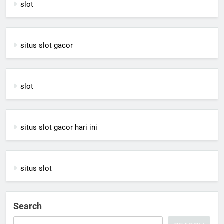
slot
situs slot gacor
slot
situs slot gacor hari ini
situs slot
Search