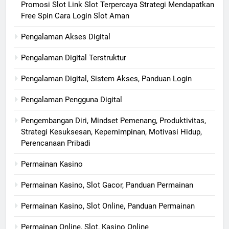
Promosi Slot Link Slot Terpercaya Strategi Mendapatkan
Free Spin Cara Login Slot Aman
Pengalaman Akses Digital
Pengalaman Digital Terstruktur
Pengalaman Digital, Sistem Akses, Panduan Login
Pengalaman Pengguna Digital
Pengembangan Diri, Mindset Pemenang, Produktivitas,
Strategi Kesuksesan, Kepemimpinan, Motivasi Hidup,
Perencanaan Pribadi
Permainan Kasino
Permainan Kasino, Slot Gacor, Panduan Permainan
Permainan Kasino, Slot Online, Panduan Permainan
Permainan Online, Slot, Kasino Online