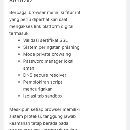
KAYA787
Berbagai browser memiliki fitur inti
yang perlu diperhatikan saat
mengakses link platform digital,
termasuk:
Validasi sertifikat SSL
Sistem peringatan phishing
Mode private browsing
Password manager lokal
aman
DNS secure resolver
Pemblokiran script
mencurigakan
Isolasi tab sandbox
Meskipun setiap browser memiliki
sistem proteksi, tanggung jawab
keamanan tetap berada pada