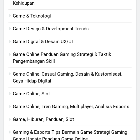
Kehidupan
Game & Teknologi
Game Design & Development Trends
Game Digital & Desain UX/UI
Game Online Panduan Gaming Strategi & Taktik
Pengembangan Skill
Game Online, Casual Gaming, Desain & Kustomisasi,
Gaya Hidup Digital
Game Online, Slot
Game Online, Tren Gaming, Multiplayer, Analisis Esports
Game, Hiburan, Panduan, Slot
Gaming & Esports Tips Bermain Game Strategi Gaming
Game Update Panduan Game Online