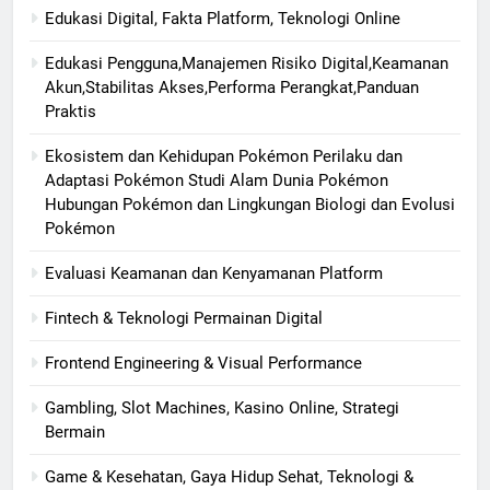
Edukasi Digital, Fakta Platform, Teknologi Online
Edukasi Pengguna,Manajemen Risiko Digital,Keamanan
Akun,Stabilitas Akses,Performa Perangkat,Panduan
Praktis
Ekosistem dan Kehidupan Pokémon Perilaku dan
Adaptasi Pokémon Studi Alam Dunia Pokémon
Hubungan Pokémon dan Lingkungan Biologi dan Evolusi
Pokémon
Evaluasi Keamanan dan Kenyamanan Platform
Fintech & Teknologi Permainan Digital
Frontend Engineering & Visual Performance
Gambling, Slot Machines, Kasino Online, Strategi
Bermain
Game & Kesehatan, Gaya Hidup Sehat, Teknologi &