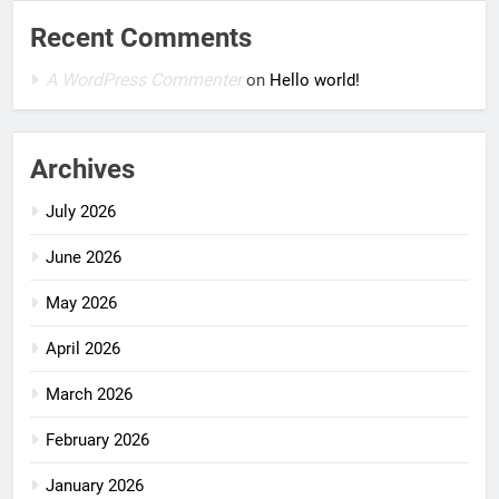
Recent Comments
A WordPress Commenter
on
Hello world!
Archives
July 2026
June 2026
May 2026
April 2026
March 2026
February 2026
January 2026