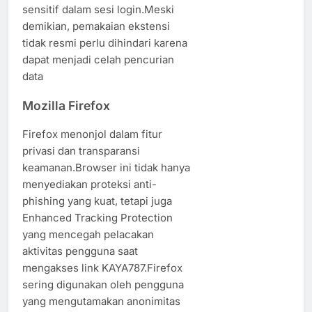
sensitif dalam sesi login.Meski
demikian, pemakaian ekstensi
tidak resmi perlu dihindari karena
dapat menjadi celah pencurian
data
Mozilla Firefox
Firefox menonjol dalam fitur
privasi dan transparansi
keamanan.Browser ini tidak hanya
menyediakan proteksi anti-
phishing yang kuat, tetapi juga
Enhanced Tracking Protection
yang mencegah pelacakan
aktivitas pengguna saat
mengakses link KAYA787.Firefox
sering digunakan oleh pengguna
yang mengutamakan anonimitas