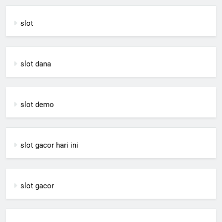
slot
slot dana
slot demo
slot gacor hari ini
slot gacor