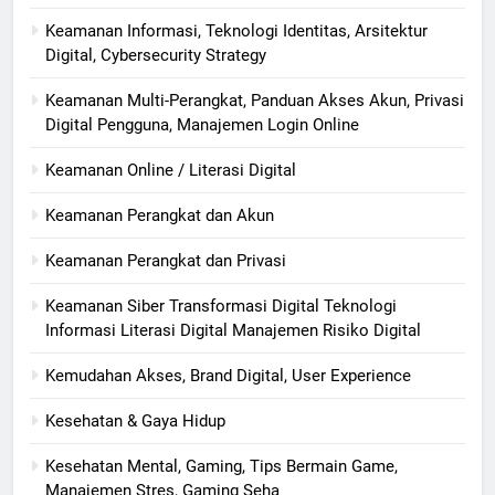
Keamanan Informasi, Teknologi Identitas, Arsitektur
Digital, Cybersecurity Strategy
Keamanan Multi-Perangkat, Panduan Akses Akun, Privasi
Digital Pengguna, Manajemen Login Online
Keamanan Online / Literasi Digital
Keamanan Perangkat dan Akun
Keamanan Perangkat dan Privasi
Keamanan Siber Transformasi Digital Teknologi
Informasi Literasi Digital Manajemen Risiko Digital
Kemudahan Akses, Brand Digital, User Experience
Kesehatan & Gaya Hidup
Kesehatan Mental, Gaming, Tips Bermain Game,
Manajemen Stres, Gaming Seha