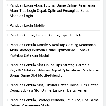
Panduan Login Akun, Tutorial Game Online, Keamanan
Akun, Tips Login Cepat, Optimasi Perangkat, Solusi
Masalah Login
Panduan Login Mobile
Panduan Online, Taruhan Online, Tips dan Trik
Panduan Pemula Mobile & Desktop Gaming Keamanan
Akun Strategi Bermain Online Optimalisasi Koneksi
Proteksi Data dan Modal
Panduan Pemula Slot Online Tips Strategi Bermain
Kaya787 Edukasi Hiburan Digital Optimalisasi Modal dan
Bonus Game Slot Mobile-Friendly
Panduan Pemula Slot, Tutorial Daftar Online, Tips Daftar
Cepat, Edukasi Slot Online, Langkah Daftar Aman
Panduan Pemula, Strategi Bermain, Fitur Slot, Tips Game
Online, Manajemen Modal