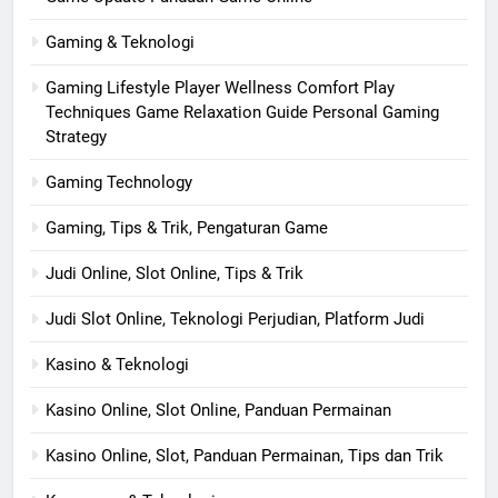
Gaming & Teknologi
Gaming Lifestyle Player Wellness Comfort Play
Techniques Game Relaxation Guide Personal Gaming
Strategy
Gaming Technology
Gaming, Tips & Trik, Pengaturan Game
Judi Online, Slot Online, Tips & Trik
Judi Slot Online, Teknologi Perjudian, Platform Judi
Kasino & Teknologi
Kasino Online, Slot Online, Panduan Permainan
Kasino Online, Slot, Panduan Permainan, Tips dan Trik