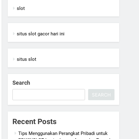
slot
situs slot gacor hari ini
situs slot
Search
SEARCH
Recent Posts
Tips Menggunakan Perangkat Pribadi untuk