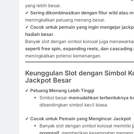
yang lebih besar.
✔
Sering dikombinasikan dengan fitur wild atau mu
meningkatkan peluang menang besar.
✔
Cocok untuk pemain yang ingin mengejar jackpo
hadiah besar
.
Banyak slot dengan simbol kolosal juga menawark
seperti free spin, expanding reels, dan cascading 
meningkatkan potensi kemenangan.
Keunggulan Slot dengan Simbol K
Jackpot Besar
✔
Peluang Menang Lebih Tinggi
Simbol besar
memudahkan terbentuknya k
dibandingkan simbol kecil biasa.
✔
Cocok untuk Pemain yang Mengincar Jackpot
Banyak slot dengan simbol kolosal memiliki
progresif
, memberikan kesempatan menang 