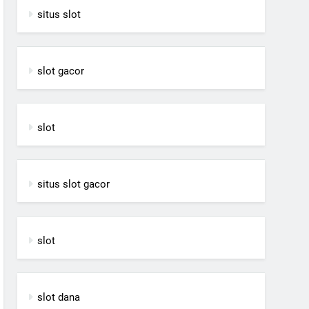
situs slot
slot gacor
slot
situs slot gacor
slot
slot dana