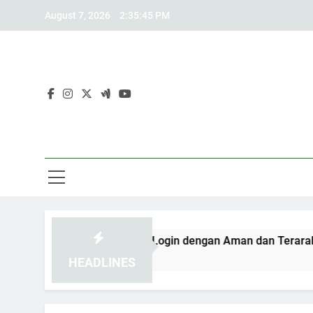
Skip
August 7, 2026
2:35:46 PM
to
content
Fat
Temukan P
untuk EDWINSLOT Login dengan Aman dan Terarah
Tips
2 Wee
HEADLINES