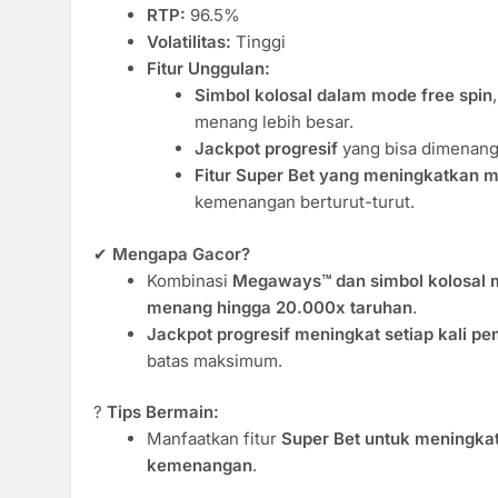
RTP:
96.5%
Volatilitas:
Tinggi
Fitur Unggulan:
Simbol kolosal dalam mode free spin
menang lebih besar.
Jackpot progresif
yang bisa dimenang
Fitur Super Bet yang meningkatkan mu
kemenangan berturut-turut.
✔
Mengapa Gacor?
Kombinasi
Megaways™ dan simbol kolosal 
menang hingga 20.000x taruhan
.
Jackpot progresif meningkat setiap kali pe
batas maksimum.
?
Tips Bermain:
Manfaatkan fitur
Super Bet untuk meningkat
kemenangan
.