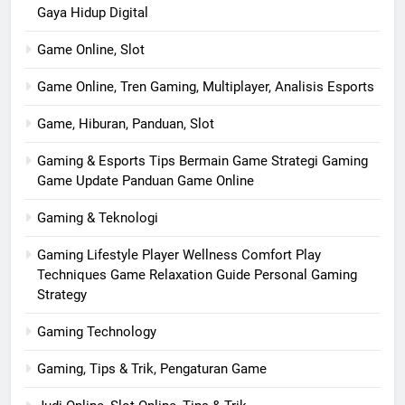
Gaya Hidup Digital
Game Online, Slot
Game Online, Tren Gaming, Multiplayer, Analisis Esports
Game, Hiburan, Panduan, Slot
Gaming & Esports Tips Bermain Game Strategi Gaming
Game Update Panduan Game Online
Gaming & Teknologi
Gaming Lifestyle Player Wellness Comfort Play
Techniques Game Relaxation Guide Personal Gaming
Strategy
Gaming Technology
Gaming, Tips & Trik, Pengaturan Game