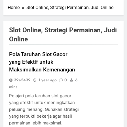
Home
Slot Online, Strategi Permainan, Judi Online
Slot Online, Strategi Permainan, Judi
Online
Pola Taruhan Slot Gacor
yang Efektif untuk
Maksimalkan Kemenangan
39e5439
1 year ago
0
6
mins
Pelajari pola taruhan slot gacor
yang efektif untuk meningkatkan
peluang menang. Gunakan strategi
yang terbukti bekerja agar hasil
permainan lebih maksimal.