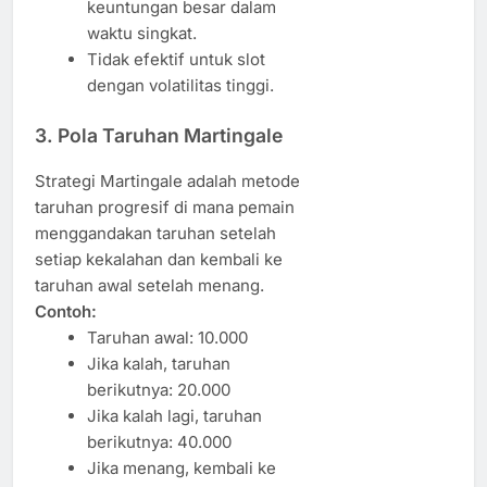
keuntungan besar dalam
waktu singkat.
Tidak efektif untuk slot
dengan volatilitas tinggi.
3. Pola Taruhan Martingale
Strategi Martingale adalah metode
taruhan progresif di mana pemain
menggandakan taruhan setelah
setiap kekalahan dan kembali ke
taruhan awal setelah menang.
Contoh:
Taruhan awal: 10.000
Jika kalah, taruhan
berikutnya: 20.000
Jika kalah lagi, taruhan
berikutnya: 40.000
Jika menang, kembali ke