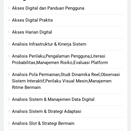
Akses Digital dan Panduan Pengguna
Akses Digital Praktis
Akses Harian Digital
Analisis Infrastruktur & Kinerja Sistem
Analisis Perilaku,Pengalaman Pengguna,Literasi
Probabilitas,Manajemen Risiko,Evaluasi Platform
Analisis Pola Permainan,Studi Dinamika Reel,Observasi
Sistem Interaktif,Perilaku Visual Mesin,Manajemen
Ritme Bermain
Analisis Sistem & Manajemen Data Digital
Analisis Sistem & Strategi Adaptasi
Analisis Slot & Strategi Bermain