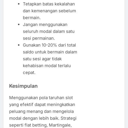
Tetapkan batas kekalahan
dan kemenangan sebelum
bermain.
Jangan menggunakan
seluruh modal dalam satu
sesi permainan.
Gunakan 10-20% dari total
saldo untuk bermain dalam
satu sesi agar tidak
kehabisan modal terlalu
cepat.
Kesimpulan
Menggunakan pola taruhan slot
yang efektif dapat meningkatkan
peluang menang dan mengelola
modal dengan lebih baik. Strategi
seperti flat betting, Martingale,