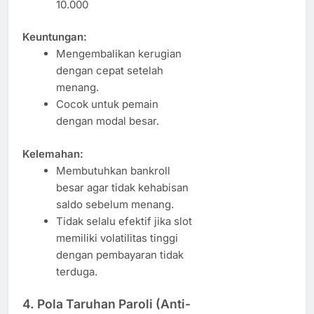
10.000
Keuntungan:
Mengembalikan kerugian
dengan cepat setelah
menang.
Cocok untuk pemain
dengan modal besar.
Kelemahan:
Membutuhkan bankroll
besar agar tidak kehabisan
saldo sebelum menang.
Tidak selalu efektif jika slot
memiliki volatilitas tinggi
dengan pembayaran tidak
terduga.
4. Pola Taruhan Paroli (Anti-