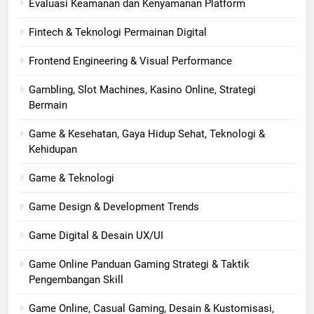
Evaluasi Keamanan dan Kenyamanan Platform
Fintech & Teknologi Permainan Digital
Frontend Engineering & Visual Performance
Gambling, Slot Machines, Kasino Online, Strategi
Bermain
Game & Kesehatan, Gaya Hidup Sehat, Teknologi &
Kehidupan
Game & Teknologi
Game Design & Development Trends
Game Digital & Desain UX/UI
Game Online Panduan Gaming Strategi & Taktik
Pengembangan Skill
Game Online, Casual Gaming, Desain & Kustomisasi,