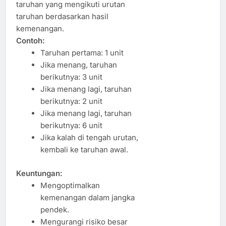
taruhan yang mengikuti urutan
taruhan berdasarkan hasil
kemenangan.
Contoh:
Taruhan pertama: 1 unit
Jika menang, taruhan
berikutnya: 3 unit
Jika menang lagi, taruhan
berikutnya: 2 unit
Jika menang lagi, taruhan
berikutnya: 6 unit
Jika kalah di tengah urutan,
kembali ke taruhan awal.
Keuntungan:
Mengoptimalkan
kemenangan dalam jangka
pendek.
Mengurangi risiko besar