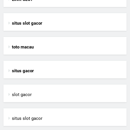
situs slot gacor
toto macau
situs gacor
slot gacor
situs slot gacor