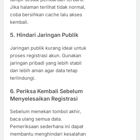
Jika halaman terlihat tidak normal,
coba bersihkan cache lalu akses
kembali.
5. Hindari Jaringan Publik
Jaringan publik kurang ideal untuk
proses registrasi akun. Gunakan
jaringan pribadi yang lebih stabil
dan lebih aman agar data tetap
terlindungi.
6. Periksa Kembali Sebelum
Menyelesaikan Registrasi
Sebelum menekan tombol akhir,
baca ulang semua data.
Pemeriksaan sederhana ini dapat
membantu menghindari kesalahan