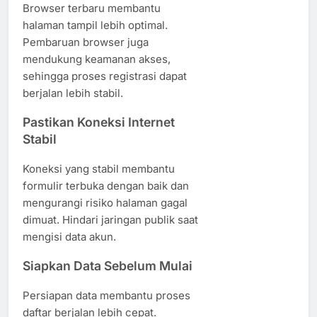
Browser terbaru membantu
halaman tampil lebih optimal.
Pembaruan browser juga
mendukung keamanan akses,
sehingga proses registrasi dapat
berjalan lebih stabil.
Pastikan Koneksi Internet
Stabil
Koneksi yang stabil membantu
formulir terbuka dengan baik dan
mengurangi risiko halaman gagal
dimuat. Hindari jaringan publik saat
mengisi data akun.
Siapkan Data Sebelum Mulai
Persiapan data membantu proses
daftar berjalan lebih cepat.