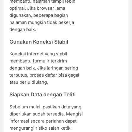
membantu halaman tampil lebih
optimal. Jika browser lama
digunakan, beberapa bagian
halaman mungkin tidak bekerja
dengan baik.
Gunakan Koneksi Stabil
Koneksi internet yang stabil
membantu formulir terkirim
dengan baik. Jika jaringan sering
terputus, proses daftar bisa gagal
atau perlu diulang.
Siapkan Data dengan Teliti
Sebelum mulai, pastikan data yang
diperlukan sudah tersedia. Mengisi
informasi secara perlahan dapat
mengurangi risiko salah ketik.