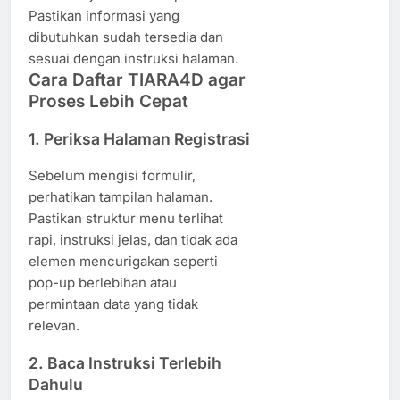
Pastikan informasi yang
dibutuhkan sudah tersedia dan
sesuai dengan instruksi halaman.
Cara Daftar TIARA4D agar
Proses Lebih Cepat
1. Periksa Halaman Registrasi
Sebelum mengisi formulir,
perhatikan tampilan halaman.
Pastikan struktur menu terlihat
rapi, instruksi jelas, dan tidak ada
elemen mencurigakan seperti
pop-up berlebihan atau
permintaan data yang tidak
relevan.
2. Baca Instruksi Terlebih
Dahulu