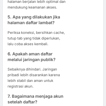
halaman berjalan lebih optimal dan
mendukung keamanan akses.
5. Apa yang dilakukan jika
halaman daftar lambat?
Periksa koneksi, bersihkan cache,
tutup tab yang tidak diperlukan,
lalu coba akses kembali.
6. Apakah aman daftar
melalui jaringan publik?
Sebaiknya dihindari. Jaringan
pribadi lebih disarankan karena
lebih stabil dan aman untuk
registrasi akun.
7. Bagaimana menjaga akun
setelah daftar?