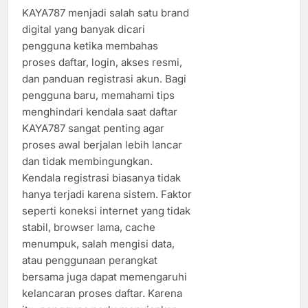
KAYA787 menjadi salah satu brand
digital yang banyak dicari
pengguna ketika membahas
proses daftar, login, akses resmi,
dan panduan registrasi akun. Bagi
pengguna baru, memahami tips
menghindari kendala saat daftar
KAYA787 sangat penting agar
proses awal berjalan lebih lancar
dan tidak membingungkan.
Kendala registrasi biasanya tidak
hanya terjadi karena sistem. Faktor
seperti koneksi internet yang tidak
stabil, browser lama, cache
menumpuk, salah mengisi data,
atau penggunaan perangkat
bersama juga dapat memengaruhi
kelancaran proses daftar. Karena