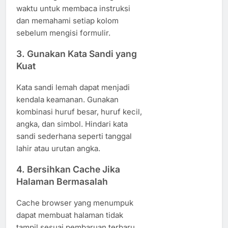
waktu untuk membaca instruksi
dan memahami setiap kolom
sebelum mengisi formulir.
3. Gunakan Kata Sandi yang
Kuat
Kata sandi lemah dapat menjadi
kendala keamanan. Gunakan
kombinasi huruf besar, huruf kecil,
angka, dan simbol. Hindari kata
sandi sederhana seperti tanggal
lahir atau urutan angka.
4. Bersihkan Cache Jika
Halaman Bermasalah
Cache browser yang menumpuk
dapat membuat halaman tidak
tampil sesuai pembaruan terbaru.