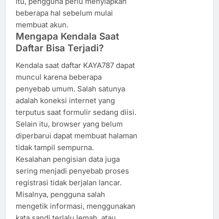
itu, pengguna perlu menyiapkan
beberapa hal sebelum mulai
membuat akun.
Mengapa Kendala Saat
Daftar Bisa Terjadi?
Kendala saat daftar KAYA787 dapat
muncul karena beberapa
penyebab umum. Salah satunya
adalah koneksi internet yang
terputus saat formulir sedang diisi.
Selain itu, browser yang belum
diperbarui dapat membuat halaman
tidak tampil sempurna.
Kesalahan pengisian data juga
sering menjadi penyebab proses
registrasi tidak berjalan lancar.
Misalnya, pengguna salah
mengetik informasi, menggunakan
kata sandi terlalu lemah, atau