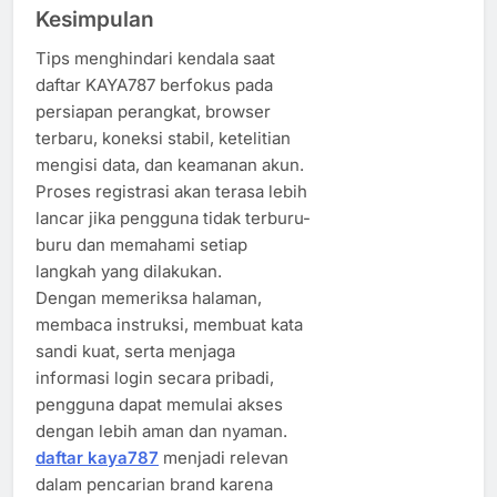
Kesimpulan
Tips menghindari kendala saat
daftar KAYA787 berfokus pada
persiapan perangkat, browser
terbaru, koneksi stabil, ketelitian
mengisi data, dan keamanan akun.
Proses registrasi akan terasa lebih
lancar jika pengguna tidak terburu-
buru dan memahami setiap
langkah yang dilakukan.
Dengan memeriksa halaman,
membaca instruksi, membuat kata
sandi kuat, serta menjaga
informasi login secara pribadi,
pengguna dapat memulai akses
dengan lebih aman dan nyaman.
daftar kaya787
menjadi relevan
dalam pencarian brand karena