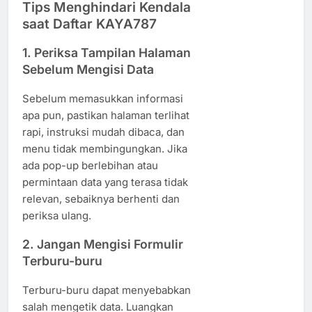
Tips Menghindari Kendala
saat Daftar KAYA787
1. Periksa Tampilan Halaman
Sebelum Mengisi Data
Sebelum memasukkan informasi
apa pun, pastikan halaman terlihat
rapi, instruksi mudah dibaca, dan
menu tidak membingungkan. Jika
ada pop-up berlebihan atau
permintaan data yang terasa tidak
relevan, sebaiknya berhenti dan
periksa ulang.
2. Jangan Mengisi Formulir
Terburu-buru
Terburu-buru dapat menyebabkan
salah mengetik data. Luangkan