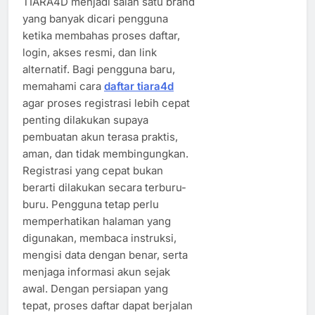
TIARA4D menjadi salah satu brand
yang banyak dicari pengguna
ketika membahas proses daftar,
login, akses resmi, dan link
alternatif. Bagi pengguna baru,
memahami cara
daftar tiara4d
agar proses registrasi lebih cepat
penting dilakukan supaya
pembuatan akun terasa praktis,
aman, dan tidak membingungkan.
Registrasi yang cepat bukan
berarti dilakukan secara terburu-
buru. Pengguna tetap perlu
memperhatikan halaman yang
digunakan, membaca instruksi,
mengisi data dengan benar, serta
menjaga informasi akun sejak
awal. Dengan persiapan yang
tepat, proses daftar dapat berjalan