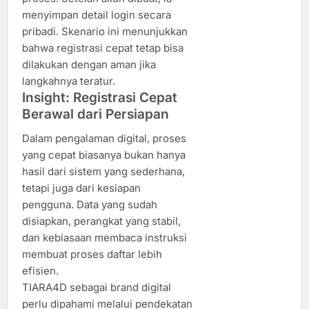
menyimpan detail login secara
pribadi. Skenario ini menunjukkan
bahwa registrasi cepat tetap bisa
dilakukan dengan aman jika
langkahnya teratur.
Insight: Registrasi Cepat
Berawal dari Persiapan
Dalam pengalaman digital, proses
yang cepat biasanya bukan hanya
hasil dari sistem yang sederhana,
tetapi juga dari kesiapan
pengguna. Data yang sudah
disiapkan, perangkat yang stabil,
dan kebiasaan membaca instruksi
membuat proses daftar lebih
efisien.
TIARA4D sebagai brand digital
perlu dipahami melalui pendekatan