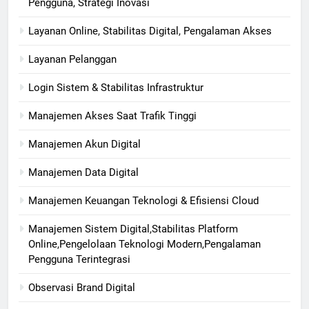
Pengguna, Strategi Inovasi
Layanan Online, Stabilitas Digital, Pengalaman Akses
Layanan Pelanggan
Login Sistem & Stabilitas Infrastruktur
Manajemen Akses Saat Trafik Tinggi
Manajemen Akun Digital
Manajemen Data Digital
Manajemen Keuangan Teknologi & Efisiensi Cloud
Manajemen Sistem Digital,Stabilitas Platform
Online,Pengelolaan Teknologi Modern,Pengalaman
Pengguna Terintegrasi
Observasi Brand Digital