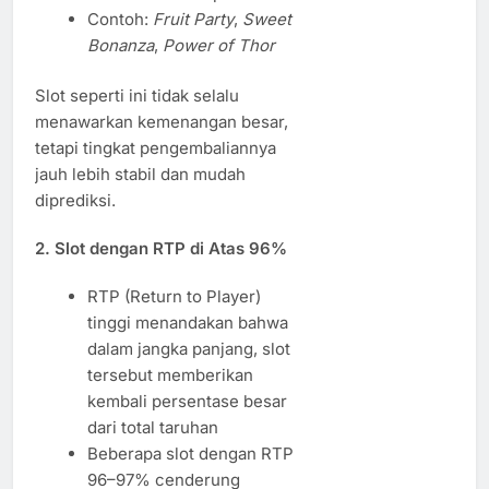
Contoh:
Fruit Party
,
Sweet
Bonanza
,
Power of Thor
Slot seperti ini tidak selalu
menawarkan kemenangan besar,
tetapi tingkat pengembaliannya
jauh lebih stabil dan mudah
diprediksi.
2.
Slot dengan RTP di Atas 96%
RTP (Return to Player)
tinggi menandakan bahwa
dalam jangka panjang, slot
tersebut memberikan
kembali persentase besar
dari total taruhan
Beberapa slot dengan RTP
96–97% cenderung