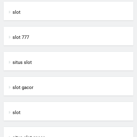
slot
slot 777
situs slot
slot gacor
slot