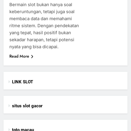
Bermain slot bukan hanya soal
keberuntungan, tetapi juga soal
membaca data dan memahami
ritme sistem. Dengan pendekatan
yang tepat, hasil positif bukan
sekadar harapan, tetapi potensi
nyata yang bisa dicapai.
Read More
LINK SLOT
situs slot gacor
toto macau