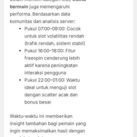
bermain
juga memengaruhi
performa. Berdasarkan data
komunitas dan analisis server:
Pukul 07:00–09:00: Cocok
untuk slot volatilitas rendah
(trafik rendah, sistem stabil)
Pukul 16:00–18:00: Fitur
freespin cenderung lebih
aktif karena peningkatan
interaksi pengguna
Pukul 22:00–01:00: Waktu
ideal untuk menguji slot
dengan scatter acak dan
bonus besar
Waktu-waktu ini memberikan
insight tambahan bagi pemain yang
ingin memaksimalkan hasil dengan