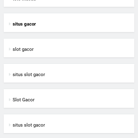
situs gacor
slot gacor
situs slot gacor
Slot Gacor
situs slot gacor