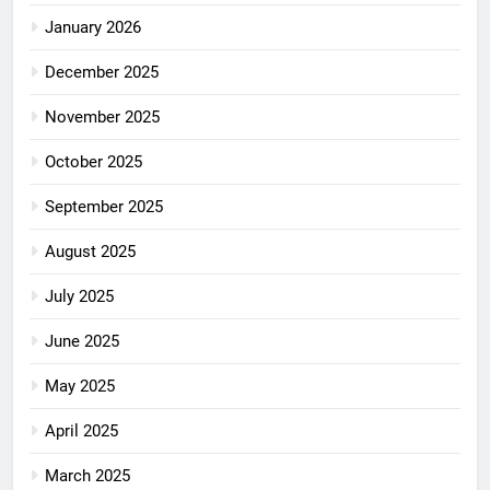
January 2026
December 2025
November 2025
October 2025
September 2025
August 2025
July 2025
June 2025
May 2025
April 2025
March 2025