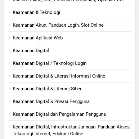
Keamanan & Teknologi
Keamanan Akun, Panduan Login, Slot Online
Keamanan Aplikasi Web
Keamanan Digital
Keamanan Digital / Teknologi Login
Keamanan Digital & Literasi Informasi Online
Keamanan Digital & Literasi Siber
Keamanan Digital & Privasi Pengguna
Keamanan Digital dan Pengalaman Pengguna
Keamanan Digital, Infrastruktur Jaringan, Panduan Akses,
Teknologi Internet, Edukasi Online