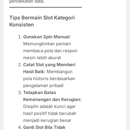
pendekatan data.
Tips Bermain Slot Kategori
Konsisten
Gunakan Spin Manual:
Memungkinkan pemain
membaca pola dan respon
mesin lebih akurat
Catat Slot yang Memberi
Hasil Baik:
Membangun
pola historis berdasarkan
pengalaman pribadi
Tetapkan Batas
Kemenangan dan Kerugian:
Disiplin adalah kunci agar
hasil positif tidak berubah
menjadi kerugian besar
Ganti Slot Bila Tidak