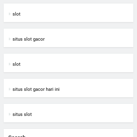
slot
situs slot gacor
slot
situs slot gacor hari ini
situs slot