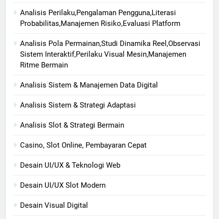
Analisis Perilaku,Pengalaman Pengguna,Literasi
Probabilitas,Manajemen Risiko,Evaluasi Platform
Analisis Pola Permainan,Studi Dinamika Reel,Observasi
Sistem Interaktif,Perilaku Visual Mesin,Manajemen
Ritme Bermain
Analisis Sistem & Manajemen Data Digital
Analisis Sistem & Strategi Adaptasi
Analisis Slot & Strategi Bermain
Casino, Slot Online, Pembayaran Cepat
Desain UI/UX & Teknologi Web
Desain UI/UX Slot Modern
Desain Visual Digital