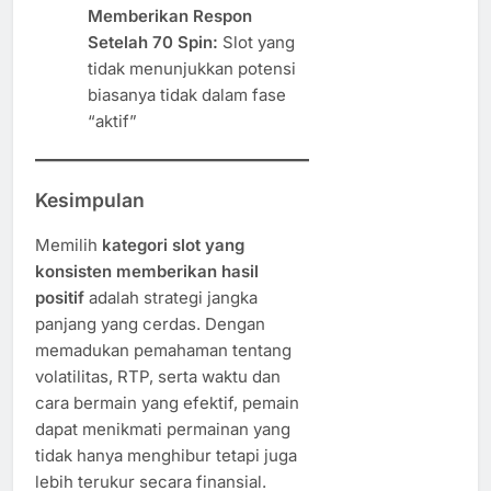
Memberikan Respon
Setelah 70 Spin:
Slot yang
tidak menunjukkan potensi
biasanya tidak dalam fase
“aktif”
Kesimpulan
Memilih
kategori slot yang
konsisten memberikan hasil
positif
adalah strategi jangka
panjang yang cerdas. Dengan
memadukan pemahaman tentang
volatilitas, RTP, serta waktu dan
cara bermain yang efektif, pemain
dapat menikmati permainan yang
tidak hanya menghibur tetapi juga
lebih terukur secara finansial.