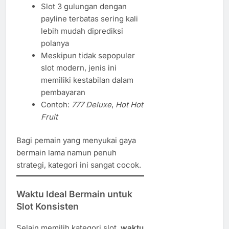
Slot 3 gulungan dengan
payline terbatas sering kali
lebih mudah diprediksi
polanya
Meskipun tidak sepopuler
slot modern, jenis ini
memiliki kestabilan dalam
pembayaran
Contoh:
777 Deluxe
,
Hot Hot
Fruit
Bagi pemain yang menyukai gaya
bermain lama namun penuh
strategi, kategori ini sangat cocok.
Waktu Ideal Bermain untuk
Slot Konsisten
Selain memilih kategori slot,
waktu