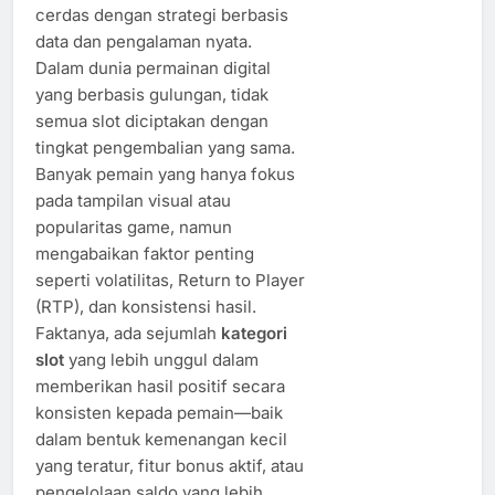
cerdas dengan strategi berbasis
data dan pengalaman nyata.
Dalam dunia permainan digital
yang berbasis gulungan, tidak
semua slot diciptakan dengan
tingkat pengembalian yang sama.
Banyak pemain yang hanya fokus
pada tampilan visual atau
popularitas game, namun
mengabaikan faktor penting
seperti volatilitas, Return to Player
(RTP), dan konsistensi hasil.
Faktanya, ada sejumlah
kategori
slot
yang lebih unggul dalam
memberikan hasil positif secara
konsisten kepada pemain—baik
dalam bentuk kemenangan kecil
yang teratur, fitur bonus aktif, atau
pengelolaan saldo yang lebih