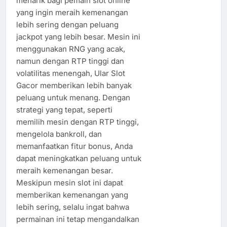
menarik bagi pemain slot online
yang ingin meraih kemenangan
lebih sering dengan peluang
jackpot yang lebih besar. Mesin ini
menggunakan RNG yang acak,
namun dengan RTP tinggi dan
volatilitas menengah, Ular Slot
Gacor memberikan lebih banyak
peluang untuk menang. Dengan
strategi yang tepat, seperti
memilih mesin dengan RTP tinggi,
mengelola bankroll, dan
memanfaatkan fitur bonus, Anda
dapat meningkatkan peluang untuk
meraih kemenangan besar.
Meskipun mesin slot ini dapat
memberikan kemenangan yang
lebih sering, selalu ingat bahwa
permainan ini tetap mengandalkan