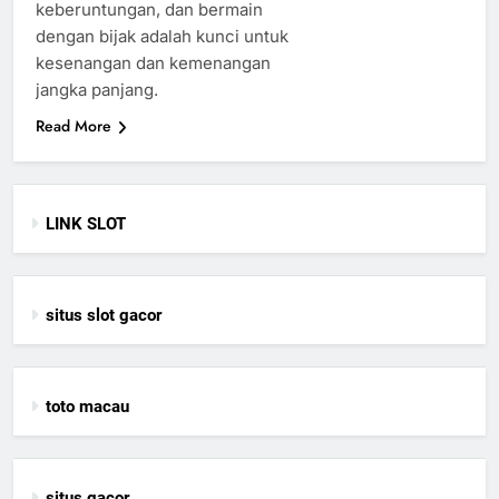
keberuntungan, dan bermain
dengan bijak adalah kunci untuk
kesenangan dan kemenangan
jangka panjang.
Read More
LINK SLOT
situs slot gacor
toto macau
situs gacor