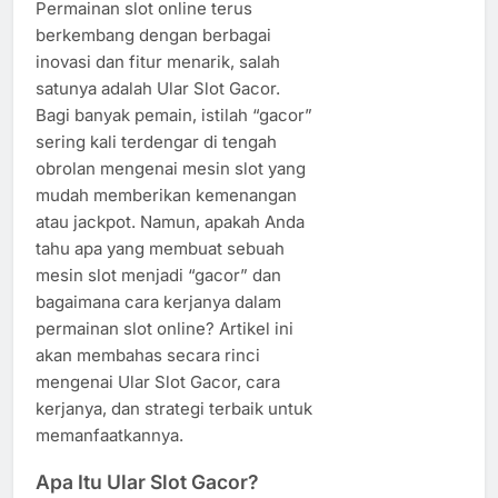
Permainan slot online terus
berkembang dengan berbagai
inovasi dan fitur menarik, salah
satunya adalah Ular Slot Gacor.
Bagi banyak pemain, istilah “gacor”
sering kali terdengar di tengah
obrolan mengenai mesin slot yang
mudah memberikan kemenangan
atau jackpot. Namun, apakah Anda
tahu apa yang membuat sebuah
mesin slot menjadi “gacor” dan
bagaimana cara kerjanya dalam
permainan slot online? Artikel ini
akan membahas secara rinci
mengenai Ular Slot Gacor, cara
kerjanya, dan strategi terbaik untuk
memanfaatkannya.
Apa Itu Ular Slot Gacor?