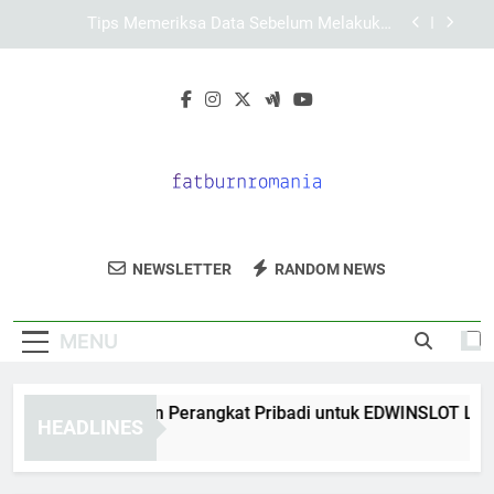
Skip
Akurat
Panduan Login KAYA787 dengan Perangkat
to
Pribadi yang Lebih Aman
content
Cara Mengatasi Perbedaan Tampilan KAYA787
Login di Setiap Browser secara Sistematis
Tips Menggunakan Perangkat Pribadi untuk
EDWINSLOT Login dengan Aman dan Terarah
Tips Memeriksa Data Sebelum Melakukan
LEBAH4D Login agar Akses Lebih Aman dan
Akurat
Panduan Login KAYA787 dengan Perangkat
Pribadi yang Lebih Aman
Fat Burn
Temukan Program Penurunan Berat Badan
Cara Mengatasi Perbedaan Tampilan KAYA787
NEWSLETTER
RANDOM NEWS
Romania
Login di Setiap Browser secara Sistematis
Yang Efektif Di Fat Burn Romania.
MENU
ps Menggunakan Perangkat Pribadi untuk EDWINSLOT Login 
HEADLINES
Weeks Ago