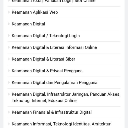
Keamanan Akun, Panduan Login, Slot Online
Keamanan Aplikasi Web
Keamanan Digital
Keamanan Digital / Teknologi Login
Keamanan Digital & Literasi Informasi Online
Keamanan Digital & Literasi Siber
Keamanan Digital & Privasi Pengguna
Keamanan Digital dan Pengalaman Pengguna
Keamanan Digital, Infrastruktur Jaringan, Panduan Akses,
Teknologi Internet, Edukasi Online
Keamanan Finansial & Infrastruktur Digital
Keamanan Informasi, Teknologi Identitas, Arsitektur