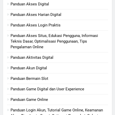
Panduan Akses Digital
Panduan Akses Harian Digital
Panduan Akses Login Praktis
Panduan Akses Situs, Edukasi Pengguna, Informasi
Teknis Dasar, Optimalisasi Penggunaan, Tips
Pengalaman Online
Panduan Aktivitas Digital
Panduan Akun Digital
Panduan Bermain Slot
Panduan Game Digital dan User Experience
Panduan Game Online
Panduan Login Akun, Tutorial Game Online, Keamanan