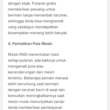
dengan bijak. Putaran gratis
memberikan peluang untuk
bermain tanpa menambah taruhan,
sehingga Anda bisa menghemat
uang sekaligus mendapatkan
kesempatan menang lebih banyak.
4.
Perhatikan Pola Mesin
Meski RNG menentukan hasil
setiap putaran, ada baiknya untuk
mengamati pola atau
kecenderungan dari mesin
tertentu. Beberapa pemain merasa
lebih beruntung saat bermain
dengan taruhan kecil di awal dan
kemudian meningkatkannya saat
mesin mulai menunjukkan tanda-
tanda memberikan pembayaran