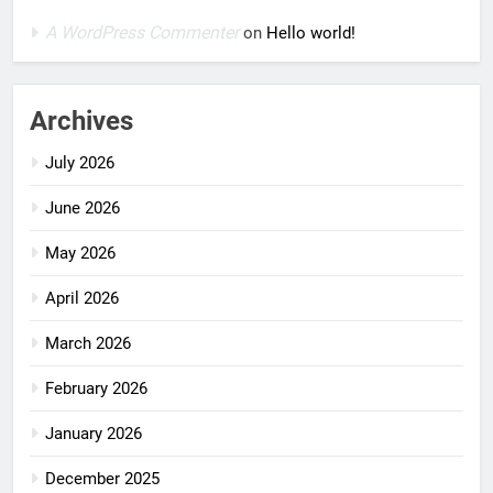
A WordPress Commenter
on
Hello world!
Archives
July 2026
June 2026
May 2026
April 2026
March 2026
February 2026
January 2026
December 2025