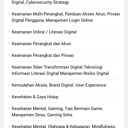
Digital, Cybersecurity Strategy
Keamanan Multi-Perangkat, Panduan Akses Akun, Privasi
Digital Pengguna, Manajemen Login Online
Keamanan Online / Literasi Digital
Keamanan Perangkat dan Akun
Keamanan Perangkat dan Privasi
Keamanan Siber Transformasi Digital Teknologi
Informasi Literasi Digital Manajemen Risiko Digital
Kemudahan Akses, Brand Digital, User Experience
Kesehatan & Gaya Hidup
Kesehatan Mental, Gaming, Tips Bermain Game,
Manajemen Stres, Gaming Seha
Kesehatan Mental, Olahraga & Kebugaran, Mindfulness,