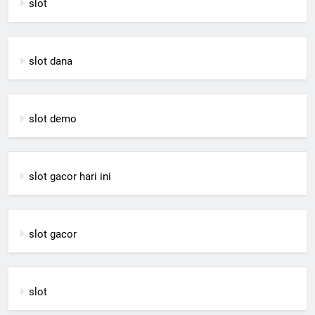
slot
slot dana
slot demo
slot gacor hari ini
slot gacor
slot