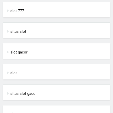
slot 777
situs slot
slot gacor
slot
situs slot gacor