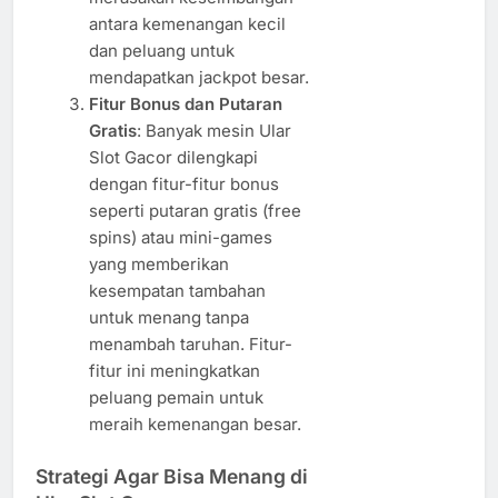
antara kemenangan kecil
dan peluang untuk
mendapatkan jackpot besar.
Fitur Bonus dan Putaran
Gratis
: Banyak mesin Ular
Slot Gacor dilengkapi
dengan fitur-fitur bonus
seperti putaran gratis (free
spins) atau mini-games
yang memberikan
kesempatan tambahan
untuk menang tanpa
menambah taruhan. Fitur-
fitur ini meningkatkan
peluang pemain untuk
meraih kemenangan besar.
Strategi Agar Bisa Menang di