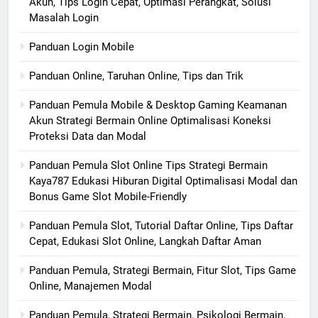
Akun, Tips Login Cepat, Optimasi Perangkat, Solusi
Masalah Login
Panduan Login Mobile
Panduan Online, Taruhan Online, Tips dan Trik
Panduan Pemula Mobile & Desktop Gaming Keamanan
Akun Strategi Bermain Online Optimalisasi Koneksi
Proteksi Data dan Modal
Panduan Pemula Slot Online Tips Strategi Bermain
Kaya787 Edukasi Hiburan Digital Optimalisasi Modal dan
Bonus Game Slot Mobile-Friendly
Panduan Pemula Slot, Tutorial Daftar Online, Tips Daftar
Cepat, Edukasi Slot Online, Langkah Daftar Aman
Panduan Pemula, Strategi Bermain, Fitur Slot, Tips Game
Online, Manajemen Modal
Panduan Pemula, Strategi Bermain, Psikologi Bermain,