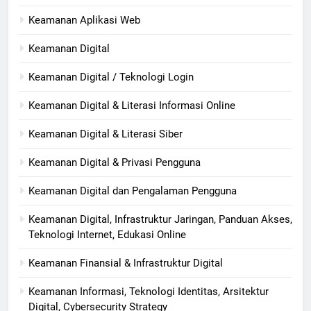
Keamanan Aplikasi Web
Keamanan Digital
Keamanan Digital / Teknologi Login
Keamanan Digital & Literasi Informasi Online
Keamanan Digital & Literasi Siber
Keamanan Digital & Privasi Pengguna
Keamanan Digital dan Pengalaman Pengguna
Keamanan Digital, Infrastruktur Jaringan, Panduan Akses,
Teknologi Internet, Edukasi Online
Keamanan Finansial & Infrastruktur Digital
Keamanan Informasi, Teknologi Identitas, Arsitektur
Digital, Cybersecurity Strategy