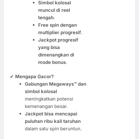
Simbol kolosal
muncul di reel
tengah
.
Free spin dengan
multiplier progresif
.
Jackpot progresif
yang bisa
dimenangkan di
mode bonus
.
✔
Mengapa Gacor?
Gabungan Megaways™ dan
simbol kolosal
meningkatkan potensi
kemenangan besar.
Jackpot bisa mencapai
puluhan ribu kali taruhan
dalam satu spin beruntun.