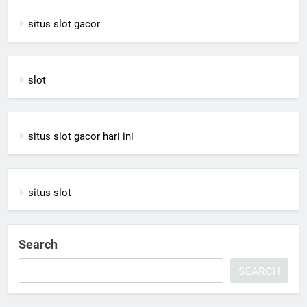
situs slot gacor
slot
situs slot gacor hari ini
situs slot
Search
SEARCH