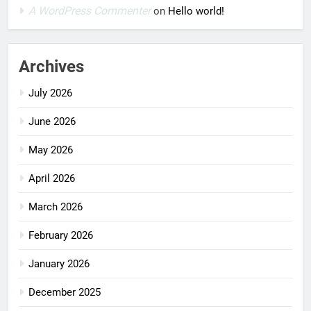
A WordPress Commenter
on
Hello world!
Archives
July 2026
June 2026
May 2026
April 2026
March 2026
February 2026
January 2026
December 2025