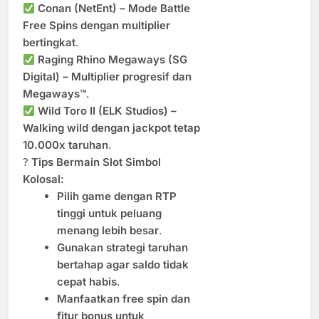
Conan (NetEnt) – Mode Battle
Free Spins dengan multiplier
bertingkat
.
Raging Rhino Megaways (SG
Digital) – Multiplier progresif dan
Megaways™
.
Wild Toro II (ELK Studios) –
Walking wild dengan jackpot tetap
10.000x taruhan
.
?
Tips Bermain Slot Simbol
Kolosal:
Pilih game dengan RTP
tinggi untuk peluang
menang lebih besar
.
Gunakan strategi taruhan
bertahap agar saldo tidak
cepat habis
.
Manfaatkan free spin dan
fitur bonus untuk