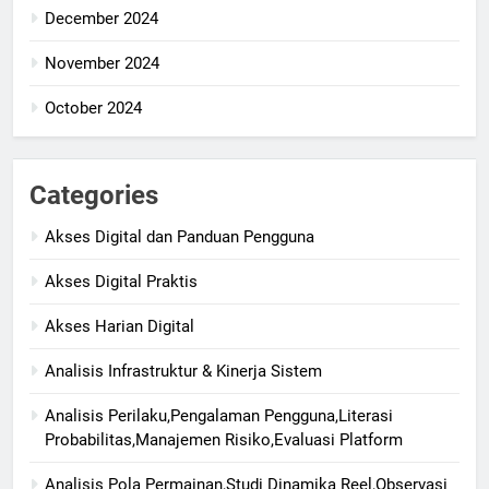
December 2024
November 2024
October 2024
Categories
Akses Digital dan Panduan Pengguna
Akses Digital Praktis
Akses Harian Digital
Analisis Infrastruktur & Kinerja Sistem
Analisis Perilaku,Pengalaman Pengguna,Literasi
Probabilitas,Manajemen Risiko,Evaluasi Platform
Analisis Pola Permainan,Studi Dinamika Reel,Observasi