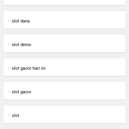
slot dana
slot demo
slot gacor hari ini
slot gacor
slot