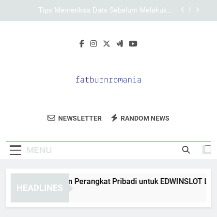
Skip
Akurat
Panduan Login KAYA787 dengan Perangkat
to
Pribadi yang Lebih Aman
content
Cara Mengatasi Perbedaan Tampilan KAYA787
Login di Setiap Browser secara Sistematis
Tips Menggunakan Perangkat Pribadi untuk
EDWINSLOT Login dengan Aman dan Terarah
Tips Memeriksa Data Sebelum Melakukan
LEBAH4D Login agar Akses Lebih Aman dan
Akurat
Panduan Login KAYA787 dengan Perangkat
Pribadi yang Lebih Aman
Fat Burn
Temukan Program Penurunan Berat Badan
Cara Mengatasi Perbedaan Tampilan KAYA787
NEWSLETTER
RANDOM NEWS
Romania
Login di Setiap Browser secara Sistematis
Yang Efektif Di Fat Burn Romania.
MENU
ps Menggunakan Perangkat Pribadi untuk EDWINSLOT Login 
HEADLINES
Weeks Ago