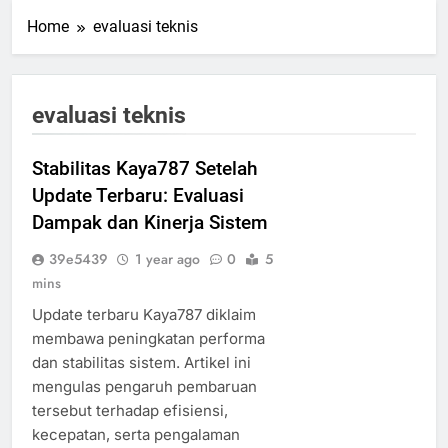
Home
evaluasi teknis
evaluasi teknis
Stabilitas Kaya787 Setelah
Update Terbaru: Evaluasi
Dampak dan Kinerja Sistem
39e5439
1 year ago
0
5
mins
Update terbaru Kaya787 diklaim
membawa peningkatan performa
dan stabilitas sistem. Artikel ini
mengulas pengaruh pembaruan
tersebut terhadap efisiensi,
kecepatan, serta pengalaman