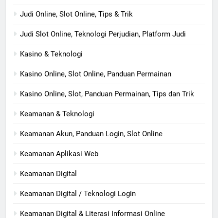
Judi Online, Slot Online, Tips & Trik
Judi Slot Online, Teknologi Perjudian, Platform Judi
Kasino & Teknologi
Kasino Online, Slot Online, Panduan Permainan
Kasino Online, Slot, Panduan Permainan, Tips dan Trik
Keamanan & Teknologi
Keamanan Akun, Panduan Login, Slot Online
Keamanan Aplikasi Web
Keamanan Digital
Keamanan Digital / Teknologi Login
Keamanan Digital & Literasi Informasi Online