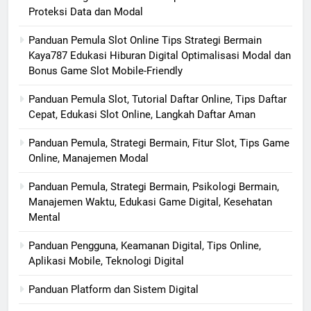
Proteksi Data dan Modal
Panduan Pemula Slot Online Tips Strategi Bermain
Kaya787 Edukasi Hiburan Digital Optimalisasi Modal dan
Bonus Game Slot Mobile-Friendly
Panduan Pemula Slot, Tutorial Daftar Online, Tips Daftar
Cepat, Edukasi Slot Online, Langkah Daftar Aman
Panduan Pemula, Strategi Bermain, Fitur Slot, Tips Game
Online, Manajemen Modal
Panduan Pemula, Strategi Bermain, Psikologi Bermain,
Manajemen Waktu, Edukasi Game Digital, Kesehatan
Mental
Panduan Pengguna, Keamanan Digital, Tips Online,
Aplikasi Mobile, Teknologi Digital
Panduan Platform dan Sistem Digital