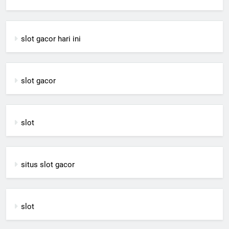
slot gacor hari ini
slot gacor
slot
situs slot gacor
slot