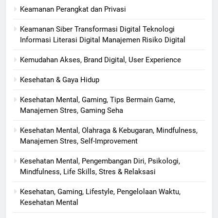
Keamanan Perangkat dan Privasi
Keamanan Siber Transformasi Digital Teknologi
Informasi Literasi Digital Manajemen Risiko Digital
Kemudahan Akses, Brand Digital, User Experience
Kesehatan & Gaya Hidup
Kesehatan Mental, Gaming, Tips Bermain Game,
Manajemen Stres, Gaming Seha
Kesehatan Mental, Olahraga & Kebugaran, Mindfulness,
Manajemen Stres, Self-Improvement
Kesehatan Mental, Pengembangan Diri, Psikologi,
Mindfulness, Life Skills, Stres & Relaksasi
Kesehatan, Gaming, Lifestyle, Pengelolaan Waktu,
Kesehatan Mental