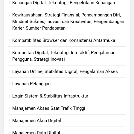
Keuangan Digital, Teknologi, Pengelolaan Keuangan
Kewirausahaan, Strategi Finansial, Pengembangan Diri,
Mindset Sukses, Inovasi dan Kreativitas, Pengembangan
Karier, Sumber Pendapatan
Kompatibilitas Browser dan Konsistensi Antarmuka
Komunitas Digital, Teknologi Interaktif, Pengalaman
Pengguna, Strategi Inovasi
Layanan Online, Stabilitas Digital, Pengalaman Akses
Layanan Pelanggan
Login Sistem & Stabilitas Infrastruktur
Manajemen Akses Saat Trafik Tinggi
Manajemen Akun Digital
Manajemen Data Digital