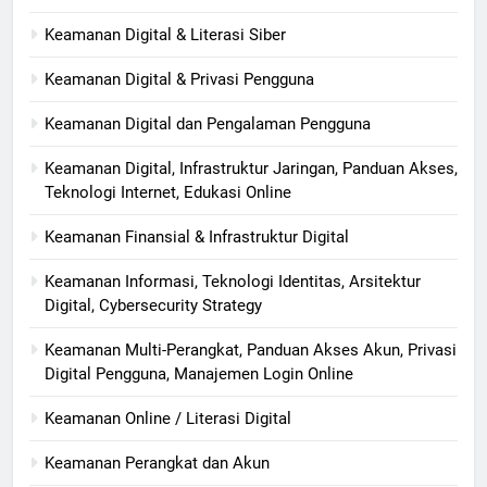
Keamanan Digital & Literasi Siber
Keamanan Digital & Privasi Pengguna
Keamanan Digital dan Pengalaman Pengguna
Keamanan Digital, Infrastruktur Jaringan, Panduan Akses,
Teknologi Internet, Edukasi Online
Keamanan Finansial & Infrastruktur Digital
Keamanan Informasi, Teknologi Identitas, Arsitektur
Digital, Cybersecurity Strategy
Keamanan Multi-Perangkat, Panduan Akses Akun, Privasi
Digital Pengguna, Manajemen Login Online
Keamanan Online / Literasi Digital
Keamanan Perangkat dan Akun