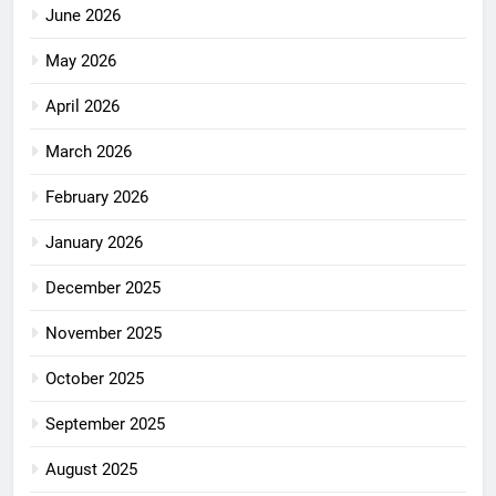
June 2026
May 2026
April 2026
March 2026
February 2026
January 2026
December 2025
November 2025
October 2025
September 2025
August 2025