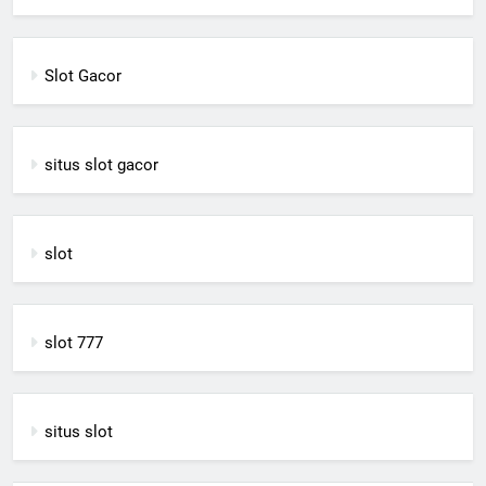
Slot Gacor
situs slot gacor
slot
slot 777
situs slot